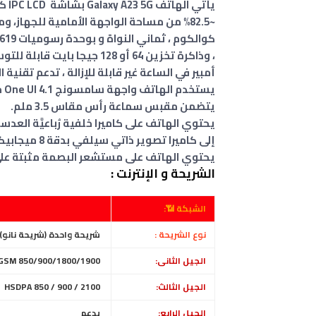
أمبير في الساعة غير قابلة للإزالة ، تدعم تقنية الشح
يستخدم الهاتف واجهة سامسونج One UI 4.1 مدعومة بنظام تشغيل Android 12 ، يدعم الجبل الخامس،
يتضمن مقبس سماعة رأس مقاس 3.5 ملم.
إلى كاميرا تصوير ذاتي سيلفي بدقة 8 ميجابيكسل (واسعة).
يحتوي الهاتف على مستشعر البصمة مثبتة على 
الشريحة و الإنترنت :
الشبكة 📶:
نوع الشريحة :
شريحة واحدة (شريحة نانو)
الجيل الثانى:
GSM 850/900/1800/1900 - الشريحة الأولى والثانية (شريحتين فقط)
الجيل الثالث:
HSDPA 850 / 900 / 2100
الجيل الرابع:
يدعم