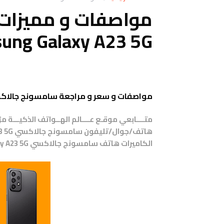
مواصفات و مميزات
ung Galaxy A23 5G
مواصفات و سعر و مراجعة سامسونج جالاكسي اي23 فايف جي - laxy A23 5G
متــــابعي موقـع عــــالم الهــواتف الذكيـــة 
الكاميرات هاتف
سامسونج جالاكسي
y A23 5G