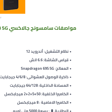
سام
مواصفات
سامسونج جالاكسي Samsung Galaxy A23 5G :
نظام التشغيل: أندرويد 12
قياس الشاشة: 6.6 انش
المعالج: Snapdragon 695 5G
ذاكرة الوصول العشوائى: 4/6/8 جيجابايت
المساحة الداخلية: 64/128 جيجابايت
الكاميرا الخلفية: 50+
5+2
+
2
ميجابكسل
الكاميرا الامامية : 8 ميجابكسل
البطارية 🔋 : بسعة 5000 ملي امبير.