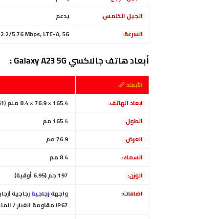
الجيل الخامس:
يدعم
السرعة:
2.2/5.76 Mbps, LTE-A, 5G
أبعاد هاتف جالاكسي Galaxy A23 5G :
الأبعاد 📏:
ابعاد الهاتف:
165.4 × 76.9 × 8.4 ملم (6.51 × 3.03 × 0.33 بوصة)
الطول:
165.4 مم
العرض:
76.9 مم
السمك:
8.4 مم
الوزن:
197 جم (6.95 أوقية)
اضافات:
واجهة
زجاجية
زجاجية (زجاج غوريل
IP67 مقاومة الغبار / الماء (حتى 1 متر لمدة 30 دقيقة)