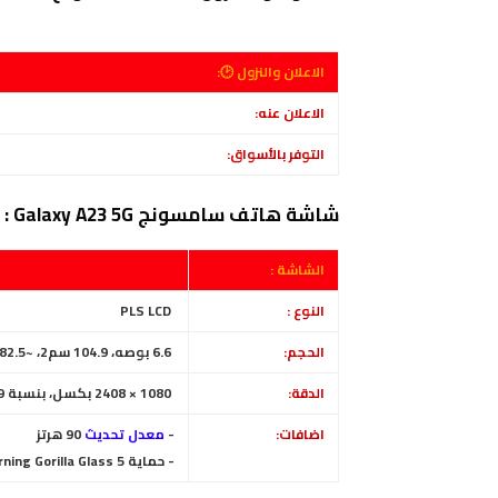
الاعلان والنزول 🕑:
الاعلان عنه:
التوفر بالأسواق:
شاشة هاتف سامسونج Galaxy A23 5G :
الشاشة :
النوع :
PLS LCD
الحجم:
6.6 بوصه، 104.9 سم2، ~82.5% من الواجهة الأمامية
الدقة:
1080 × 2408 بكسل، بنسبة 20:9
اضافات:
-
معدل تحديث
90 هرتز
- حماية Corning Gorilla Glass 5