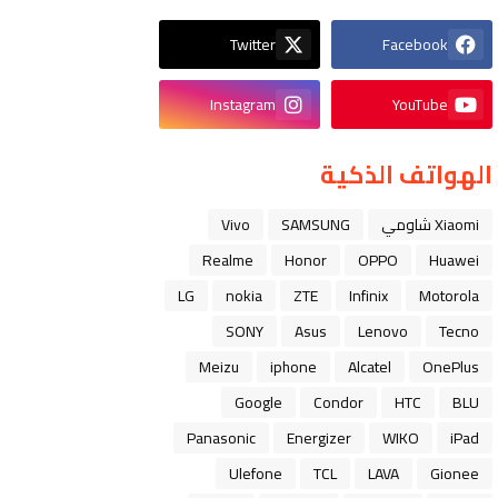
Twitter
Facebook
Instagram
YouTube
الهواتف الذكية
Xiaomi شاومي
SAMSUNG
Vivo
Realme
Honor
OPPO
Huawei
LG
nokia
ZTE
Infinix
Motorola
SONY
Asus
Lenovo
Tecno
Meizu
iphone
Alcatel
OnePlus
Google
Condor
HTC
BLU
Panasonic
Energizer
WIKO
iPad
Ulefone
TCL
LAVA
Gionee