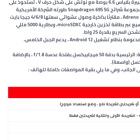
يأتي الهاتف Galaxy A23 5G بشاشة IPC LCD كبيرة بقياس 6.6 بوصة مع نوتش على شكل حرف V ، تستحوذ على
~82.5% من مساحة الواجهة الأمامية للجهاز، ومجموعة شرائح Snapdragon 695 5G طورته الشركة الأمريكية
كوالكوم ، ثماني النواة و بوحدة رسوميات Adreno 619 ، مقترنًا بذاكرة وصول عشوائي سعتها 4/6/8 جيجا بايت
، وذاكرة تخزين 64 أو 128 جيجا بايت قابلة للتوسيع عبر بطاقة تخزين خارجية microSDXC، وبطارية 5000 مللي
ن السريع بقدرة 25 واط.
يحتوي الهاتف على كاميرا خلفية رُباعيَّة العدسة: الرئيسية بدقة 50 ميجابيكسل بفتحة عدسة f/1.8 ، بالإضافة
الجانب، وفي ما يلي بقية المواصفات كاملة للهاتف :
 أو شريحتين (شريحة نانو ، وضع استعداد مزدوج)