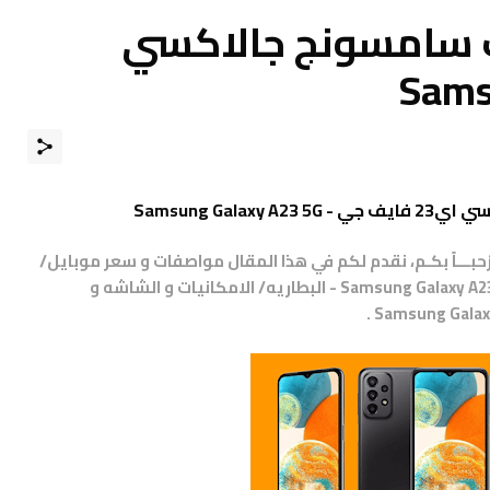
 سامسونج جالاكسي
Sams
Samsung Ga
مرْحبـــاً بكـم، نقدم لكم في هذا المقال مواصفات و سعر موبايل/
هاتف/جوال/تليفون سامسونج جالاكسي Samsung Galaxy A23 5G - البطاريه/ الامكانيات و الشاشه و
.
Samsung Galax