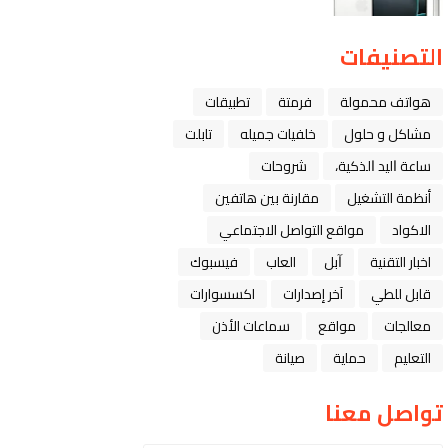
التصنيفات
هواتف محمولة
فرمتة
تطبيقات
مشاكل و حلول
خلفيات جميله
تابلت
ﺳﺎﻋﺔ ﺍﻟﻴﺪ ﺍﻟﺬﻛﻴﺔ،
شروحات
أنظمة التشغيل
مقارنة بين هاتفين
الاكواد
مواقع التواصل الاجتماعي
اخبار التقنية
ﺁﺑﻞ
العاب
فيسبوك
قابل للطي
آخر إصدارات
اكسسوارات
معالجات
مواقع
سماعات الأذن
التعليم
حماية
صيانة
تواصل معنا