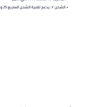
الشحن ⚡: يدعم تقنية الشحن السريع 25 واط .