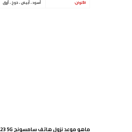
الألوان:
أسود ، أبيض ، خوخ ، أزرق
ماهو موعد نزول هاتف سامسونج Galaxy A23 5G :