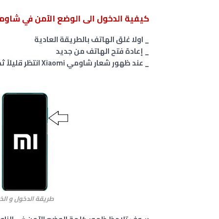
كيفية الدخول الى الوضع الآمن في شاومي edmi Note 9t
_ اولا غلق الهاتف بالطريقة العادية
_ إعادة فتح الهاتف من جديد
_ عند ظهور شعار شاومي Xiaomi انتظر قليلاً ثم أضغط على زر تخفيض الصوت الى ان يفتح الهاتف
طريقة الدخول و الخرو