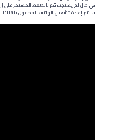
في حال لم يستجب قم بالضغط المستمر على زر ا
سيتم إعادة تشغيل الهاتف المحمول تلقائيًا.