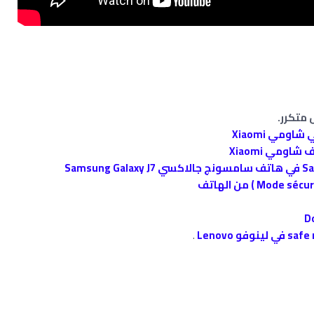
متكرر.
ومي Xiaomi
.