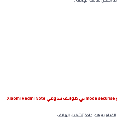
ية اسفل شاشة الهاتف .
كيفية إيقاف الوضع الآمن safe mode أو mode securise في هواتف شاومي Xiaomi Redmi Note
القيام به هو اعادة تشغيل الهاتف