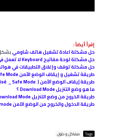
إقرأ أيضاً :
حل مشكلة اعادة تشغيل هاتف شاومي
بشكل 
حل مشكلة لوحة مفاتيح Keyboard لا تعمل في شاومي Xiaomi
حل مشكلة توقف وإغلاق التطبيقات في هواتف شا
طريقة تشغيل و إيقاف الوضع الأمن Safe Mode في هاتف سامسونج جالاكسي Samsung Galaxy J7
ﻃﺮﻳﻘﺔ ﺇﻳﻘﺎﻑ ﺍﻟﻮﺿﻊ ﺍﻷﻣﻦ ( Mode sécurisé _ Safe Mode ) من الهاتف
ما هو وضع التنزيل Download Mode ؟
طريقة الخروج من وضع التنزيل Download Mode
طريقة الدخول والخروج من الوضع الآمن safe mode في لينوفو Lenovo
Tags
مشاكل و حلول