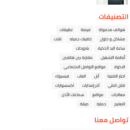
التصنيفات
هواتف محمولة
فرمتة
تطبيقات
مشاكل و حلول
خلفيات جميله
تابلت
ﺳﺎﻋﺔ ﺍﻟﻴﺪ ﺍﻟﺬﻛﻴﺔ،
شروحات
أنظمة التشغيل
مقارنة بين هاتفين
الاكواد
مواقع التواصل الاجتماعي
اخبار التقنية
ﺁﺑﻞ
العاب
فيسبوك
قابل للطي
آخر إصدارات
اكسسوارات
معالجات
مواقع
سماعات الأذن
التعليم
حماية
صيانة
تواصل معنا