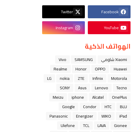
Twitter
Facebook
Instagram
YouTube
الهواتف الذكية
Xiaomi شاومي
SAMSUNG
Vivo
Realme
Honor
OPPO
Huawei
LG
nokia
ZTE
Infinix
Motorola
SONY
Asus
Lenovo
Tecno
Meizu
iphone
Alcatel
OnePlus
Google
Condor
HTC
BLU
Panasonic
Energizer
WIKO
iPad
Ulefone
TCL
LAVA
Gionee