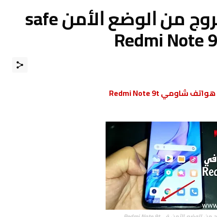
كيفية الدخول و الخروج من ﺍﻟﻮﺿﻊ ﺍﻷﻣﻦ safe
اومي Redmi Note 9t
الوضع الآمن في Redmi Note 9t