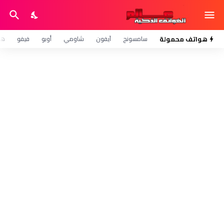
هواتف محمولة
سامسونج
آيفون
شاومي
أوبو
فيفو
هو