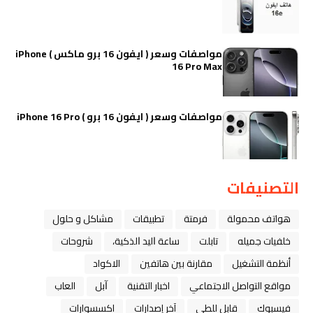
مواصفات وسعر ( ايفون 16 برو ماكس ) iPhone
16 Pro Max
مواصفات وسعر ( ايفون 16 برو ) iPhone 16 Pro
التصنيفات
هواتف محمولة
فرمتة
تطبيقات
مشاكل و حلول
خلفيات جميله
تابلت
ﺳﺎﻋﺔ ﺍﻟﻴﺪ ﺍﻟﺬﻛﻴﺔ،
شروحات
أنظمة التشغيل
مقارنة بين هاتفين
الاكواد
مواقع التواصل الاجتماعي
اخبار التقنية
ﺁﺑﻞ
العاب
فيسبوك
قابل للطي
آخر إصدارات
اكسسوارات