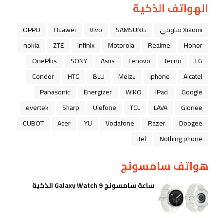
الهواتف الذكية
Xiaomi شاومي
SAMSUNG
Vivo
Huawei
OPPO
nokia
ZTE
Infinix
Motorola
Realme
Honor
OnePlus
SONY
Asus
Lenovo
Tecno
LG
Condor
HTC
BLU
Meizu
iphone
Alcatel
Panasonic
Energizer
WIKO
iPad
Google
evertek
Sharp
Ulefone
TCL
LAVA
Gionee
CUBOT
Acer
YU
Vodafone
Razer
Doogee
itel
Nothing phone
هواتف سامسونج
ساعة سامسونج Galaxy Watch 9 الذكية