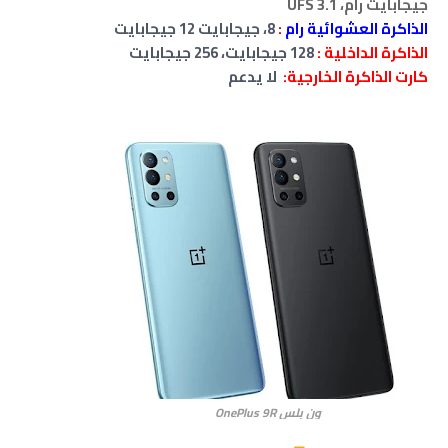
جيجابايت رام، UFS 3.1
الذاكرة العشوائية رام
:
8، جيجابايت
12 جيجابايت
الذاكرة الداخلية :
128 جيجابايت،
256 جيجابايت
كارت الذاكرة الخارجية:
لا يدعم
ون بلس OnePlus 9R