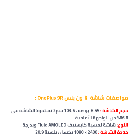
مواصفات شاشة 📱 ون بلس OnePlus 9R :
حجم
الشاشة
:
6.55 بوصه ، 103.6 سم2 تستحوذ الشاشة على
86.8% من الواجهة الأمامية
النوع:
شاشة لمسية كابستيف Fluid AMOLED وبدرجة .
جودة الشاشة :
2400 × 1080 بكسل ، بنسبة 20:9