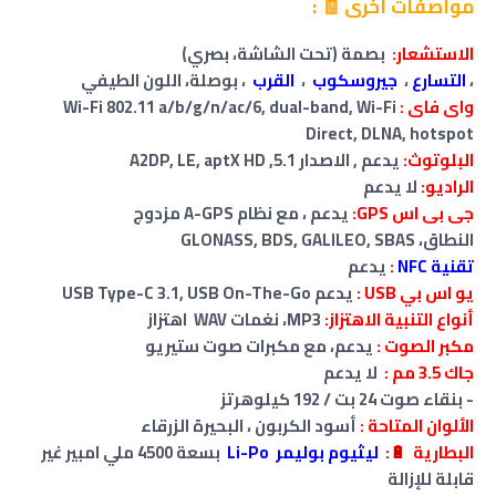
مواصفات اخرى 🧾 :
الاستشعار:
بصمة (تحت الشاشة، بصري)
،
التسارع
،
جيروسكوب
،
القرب
، بوصلة
،
اللون الطيفي
واى فاى :
Wi-Fi 802.11 a/b/g/n/ac/6, dual-band, Wi-Fi
Direct, DLNA, hotspot
البلوتوث:
يدعم , الاصدار 5.1, A2DP, LE, aptX HD
الراديو:
لا
يدعم
جى بى اس GPS:
يدعم ، مع نظام A-GPS مزدوج
النطاق
، GLONASS, BDS, GALILEO, SBAS
تقنية NFC
:
يدعم
يو اس بي USB :
يدعم USB Type-C 3.1, USB On-The-Go
أنواع التنبية الاهتزاز:
MP3، نغمات WAV اهتزاز
مكبر الصوت :
يدعم، مع مكبرات صوت ستيريو
جاك 3.5 مم :
لا
يدعم
- بنقاء صوت 24 بت / 192 كيلوهرتز
الألوان المتاحة :
أسود الكربون ، البحيرة الزرقاء
البطارية
🔋
:
ليثيوم بوليمر Li-Po
بسعة 4500 ملي امبير غير
قابلة للإزالة