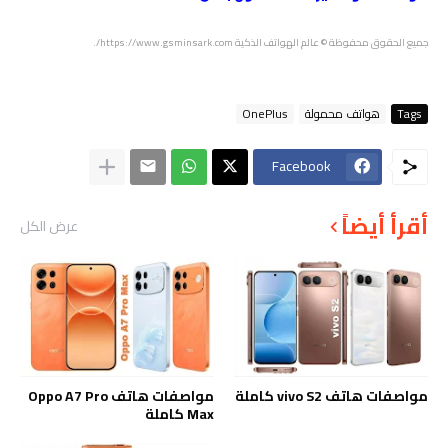
جميع الحقوق محفوظة © عالم الهواتف الذكية https://www.gsminsark.com/.
Tags
هواتف محمولة
OnePlus
Facebook
أقرأ أيضاً
عرض الكل
مواصفات هاتف vivo S2 كاملة
مواصفات هاتف Oppo A7 Pro
Max كاملة