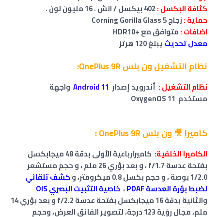
كثافة البكسل :
402 بيكسل / انش . 16 مليون لون .
حماية :
زجاج Corning Gorilla Glass 5
اضافات :
متوافق مع +HDR10
معدل تحديث
يبلغ 120 هرتز
نظام التشغيل ون بلس OnePlus 9R:
نظام التشغيل :
أندرويد إصدار
Android 11
واجهة
مستخدم OxygenOS 11
كاميرا 🎥 ون بلس OnePlus 9R :
الكاميرا الخلفية:
كاميرا
رباعية
الأولى بدقة 48 ميجابكسل
بفتحة عدسة f/1.7 ، و بعد بؤري 26 ملم ، و حجم مستشعر
1/2.0 بوصة ، و حجم بكسل 0.8 ميكرومتر، و
كشف تلقائي
لضبط بؤرة العدسة PDAF
،
خاصية التثبيت البصري OIS
والثانية بدقة 16 ميجابكسل بفتحة عدسة f/2.2
و بعد بؤري 14
ملم، مجال رؤية 123 درجة، لتصوير الفائق العرض
، وحجم