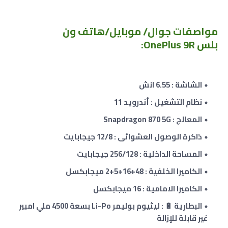
مواصفات جوال/ موبايل/هاتف ون
بلس OnePlus 9R:
الشاشة : 6.55 انش
نظام التشغيل : أندرويد 11
المعالج : Snapdragon 870 5G
ذاكرة الوصول العشوائى :
12/8
جيجابايت
المساحة الداخلية : 256/128 جيجابايت
الكاميرا الخلفية : 48
+
16
+
5
+2
ميجابكسل
الكاميرا الامامية : 16 ميجابكسل
البطارية 🔋 : ليثيوم بوليمر Li-Po بسعة 4500 ملي امبير
غير قابلة للإزالة