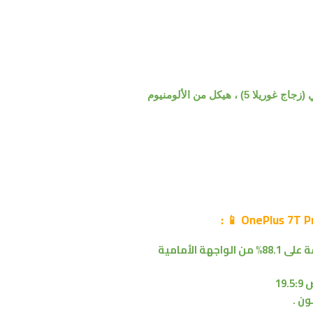
📱 :
88.1% من
الواجهة الأمامية
19