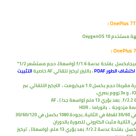
هة
مستخدم OxygenOS 10
بفتحة عدسة f/1.6
(واسعة)،
حجم مستشعر 1/2"
اكتشاف الطور PDAF
،
بالليزر تركيز تلقائي AF
خاصية
التثبيت
ة مقربة
)
حجم بكسل 1.0 ميكرومت
، التركيز التلقائي عبر
و
3x زووم بصري،
.
بعد بؤري 13 ملم
(واسعة جدا )
، AF
غمة
مزدوجة
،
بانوراما ، HDR
بجودة 2160 بكسل في 30/60 لقطة في الثانية, بجودة 1080 بكسل في 30/60/120
بفتحة عدسة f/2.2.
بعد بؤري 13 ملم،
(واسعة)
،
تركيز