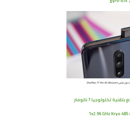
OnePlus 7T Pro 5G McLa
ع بتقنية
تكنولوجيا 7 نانومتر