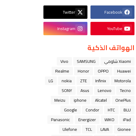
Twitter
Facebook
Instagram
YouTube
الهواتف الذكية
Xiaomi شاومي
SAMSUNG
Vivo
Realme
Honor
OPPO
Huawei
LG
nokia
ZTE
Infinix
Motorola
SONY
Asus
Lenovo
Tecno
Meizu
iphone
Alcatel
OnePlus
Google
Condor
HTC
BLU
Panasonic
Energizer
WIKO
iPad
Ulefone
TCL
LAVA
Gionee