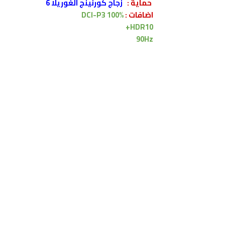
حماية
:
زجاج كورنينج الغوريلا 6
اضافات :
DCI-P3 100%
HDR10+
90Hz