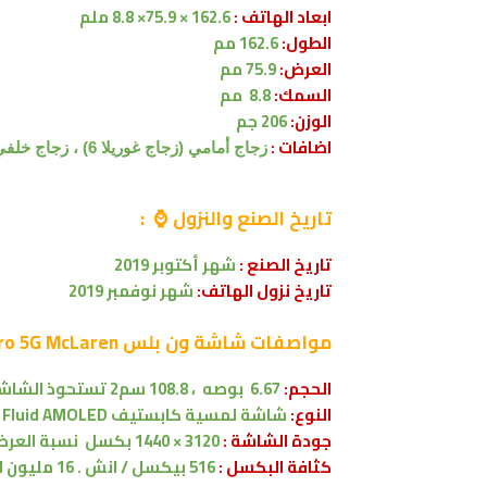
ابعاد الهاتف :
162.6 ×
75.9× 8.8 ملم
الطول:
162.6 مم
العرض:
75.9
مم
السمك:
8.8
مم
الوزن:
206 جم
اضافات :
زجاج أمامي (زجاج غوريلا 6) ، زجاج خلفي (زجاج غوريلا 5) ، هيكل من الألومنيوم
تاريخ الصنع والنزول ⌚ :
تاريخ الصنع :
شهر أكتوبر 2019
تاريخ نزول الهاتف:
شهر
نوفمبر
2019
مواصفات
شاشة
ون بلس OnePlus 7T Pro 5G McLaren
الحجم:
6.67 بوصه
،
108.8 سم2
تستحوذ الشاشة على 
النوع:
شاشة لمسية
كابستيف
Fluid AMOLED
جودة الشاشة :
3120 × 1440 بكسل
نسبة العرض .5:9
كثافة البكسل :
516 بيكسل / انش . 16 مليون لون .