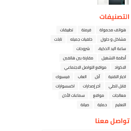
التصنيفات
هواتف محمولة
فرمتة
تطبيقات
مشاكل و حلول
خلفيات جميله
تابلت
ﺳﺎﻋﺔ ﺍﻟﻴﺪ ﺍﻟﺬﻛﻴﺔ،
شروحات
أنظمة التشغيل
مقارنة بين هاتفين
الاكواد
مواقع التواصل الاجتماعي
اخبار التقنية
ﺁﺑﻞ
العاب
فيسبوك
قابل للطي
آخر إصدارات
اكسسوارات
معالجات
مواقع
سماعات الأذن
التعليم
حماية
صيانة
تواصل معنا