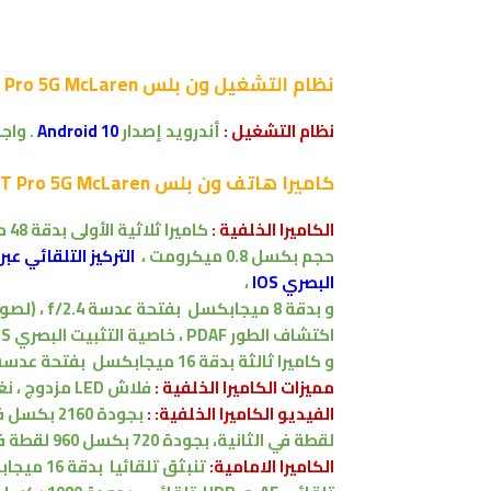
نظام التشغيل
ون بلس OnePlus 7T Pro 5G McLaren :
نظام التشغيل
:
أندرويد إصدار
Android 10
.
واج
كاميرا
هاتف ون بلس OnePlus 7T Pro 5G McLaren :
الكاميرا الخلفية :
كاميرا ثلاثية
الأولى
بدقة
48 ميجابكسل
حجم بكسل 0.8 ميكرومت
،
التركيز التلقائي عبر 
البصري IOS
،
و
بدقة
8 ميجابكسل
بفتحة عدسة f/2.4
،
(
لصور
اكتشاف الطور PDAF
،
خاصية التثبيت البصري IOS ،
و
كاميرا ثالثة
بدقة
16 ميجابكسل
بفتحة عدسة f/2.2
مميزات
الكاميرا الخلفية :
فلاش LED مزدوج
، ن
الفيديو الكاميرا الخلفية: :
لقطة في الثانية، بجودة 720 بكسل 960 لقطة في الثانية مثبت الكتروني للصورة بالدوران
الكاميرا الامامية:
تنبثق تلقائيا
بدقة
16 ميجابكسل