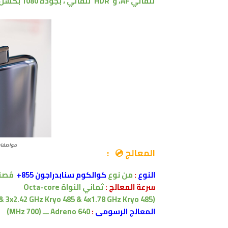
تلقائي AF
،
و HDR
تلقائي ، بجودة 1080 بكسل gyro-EIS
مواصفات ون بلس ren
المعالج 💿 :
النوع
:
من نوع
كوالكوم
سنابدراجون 855+
مُصن
سرعة المعالج
:
ثماني النواة
Octa-core
(1x2.96 GHz Kryo 485 & 3x2.42 GHz Kryo 485 & 4x1.78 GHz Kryo 485
المعالج الرسومى
:
Adreno 640
ـــ (700 MHz)