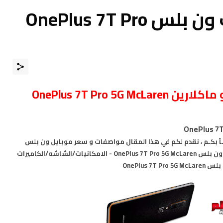
مواصفات و مميزات ون بلس OnePlus 7T Pro
بـــاً بكـم ، نقدم لكم في هذا المقال مواصفات و سعر موبايل ون بلس
OnePlus 7T Pro 5G McLaren - هاتف/جوال/تليفون ون بلس OnePlus 7T Pro 5G McLaren - الامكانيات/الشاشه/الكاميرات