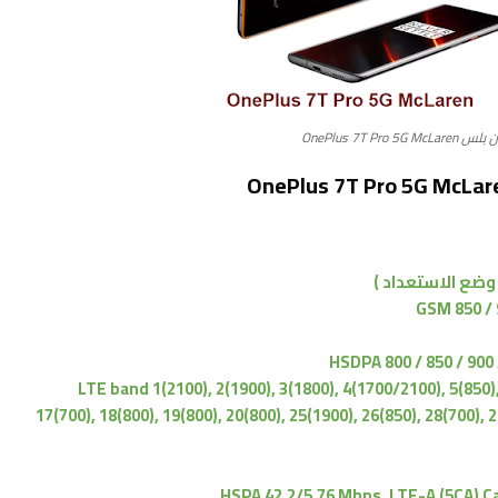
OnePlus 7T Pro 
GSM 850 / 
HSDPA 800 / 850 / 900 
LTE band 1(2100), 2(1900), 3(1800), 4(1700/2100), 5(850),
17(700), 18(800), 19(800), 20(800), 25(1900), 26(850), 28(700), 
HSPA 42.2/5.76 Mbps, LTE-A (5CA) C