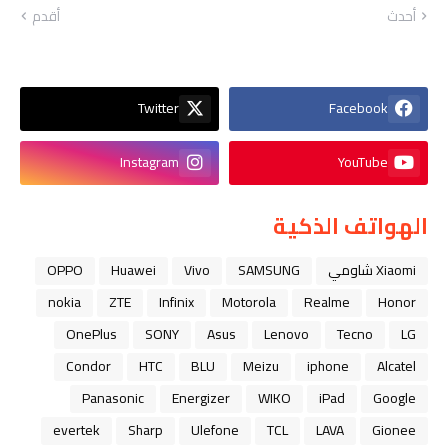
أحدث
أقدم
Twitter
Facebook
Instagram
YouTube
الهواتف الذكية
Xiaomi شاومي
SAMSUNG
Vivo
Huawei
OPPO
nokia
ZTE
Infinix
Motorola
Realme
Honor
OnePlus
SONY
Asus
Lenovo
Tecno
LG
Condor
HTC
BLU
Meizu
iphone
Alcatel
Panasonic
Energizer
WIKO
iPad
Google
evertek
Sharp
Ulefone
TCL
LAVA
Gionee