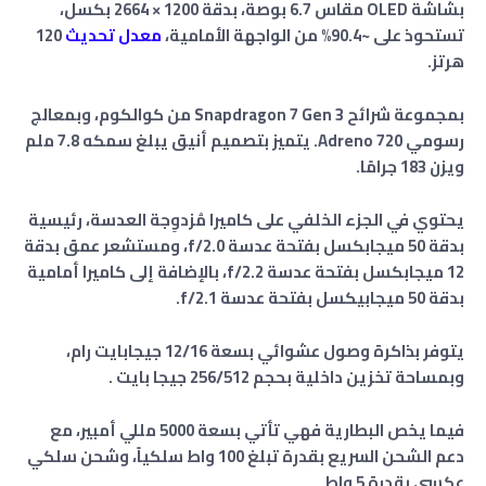
بشاشة OLED مقاس 6.7 بوصة، بدقة 1200 × 2664 بكسل،
تستحوذ على ~90.4% من الواجهة الأمامية،
معدل تحديث
120
هرتز
.
بمجموعة شرائح Snapdragon 7 Gen 3 من كوالكوم، وبمعالج
رسومي Adreno 720. يتميز بتصميم أنيق يبلغ سمكه 7.8 ملم
ويزن 183 جرامًا.
يحتوي في الجزء الخلفي على كاميرا مُزدوِجة العدسة، رئيسية
بدقة 50 ميجابكسل بفتحة عدسة f/2.0، ومستشعر عمق بدقة
12 ميجابكسل بفتحة عدسة f/2.2، بالإضافة إلى كاميرا أمامية
بدقة 50 ميجابيكسل بفتحة عدسة f/2.1.
يتوفر بذاكرة وصول عشوائي بسعة 12/16 جيجابايت رام،
وبمساحة تخزين داخلية بحجم 256/512 جيجا بايت .
فيما يخص البطارية فهي تأتي بسعة 5000 مللي أمبير، مع
دعم الشحن السريع بقدرة تبلغ 100 واط سلكياً، وشحن سلكي
عكسي بقدرة 5 واط.