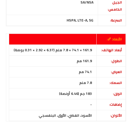
الجيل
SA/NSA
الخامس:
السرعة:
HSPA, LTE-A, 5G
الأبعاد 📏:
أبعاد الهاتف:
161.9 × 74.1 × 7.8 ملم (6.37 × 2.92 × 0.31 بوصة)
الطول:
161.9 مم
العرض:
74.1 مم
السمك:
7.8 ملم
الوزن:
183 جم (6.46 أونصة)
إضافات:
-
الألوان:
الأسود، الفضي، الأزرق، البنفسجي