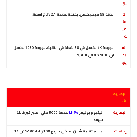
يو:
الأ
بدقة 59 ميجابكسل، بفتحة عدسة f/2.1
،
(واسعة)
ما
مي
ة :
الف
بجودة 4K بكسل في 30 لقطة في الثانية، بجودة 1080 بكسل
يد
في 30 لقطة في الثانية
يو:
البطارية
🔋:
البطارية:
ليثيوم بوليمر
Li-Po
بسعة 5000 ملي امبير غير قابلة
للإزالة
إضافات :
يدعم تقنية شحن سلكي سريع 100 واط، 100% في 32