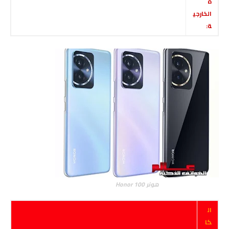
ة
الخارجي
ة:
هونر Honor 100
ال
كا