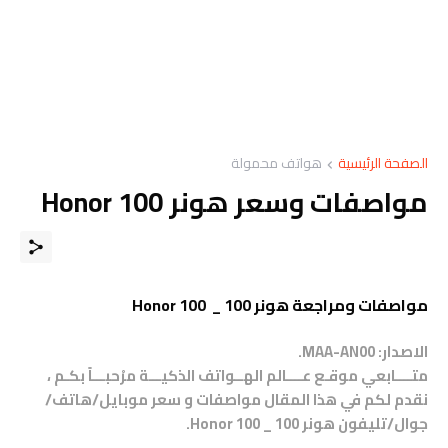
الصفحة الرئيسية
هواتف محمولة
مواصفات وسعر هونر Honor 100
مواصفات ومراجعة هونر 100 _ Honor 100
الاصدار:
MAA-AN00
.
متــــابعي موقـع عــــالم الهــواتف الذكيـــة مرْحبـــاً بكـم ،
نقدم لكم في هذا المقال مواصفات و سعر موبايل/هاتف/
جوال/تليفون هونر 100 _ Honor 100.