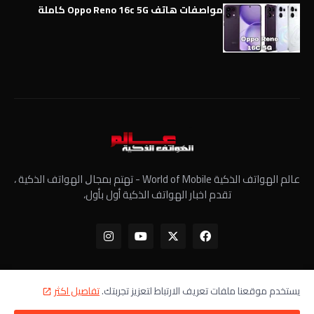
مواصفات هاتف Oppo Reno 16c 5G كاملة
عالم الهواتف الذكية World of Mobile - ﺗﻬﺘﻢ ﺑﻤﺠﺎﻝ الهواتف الذكية ،
تقدم اخبار الهواتف الذكية أول بأول،
يستخدم موقعنا ملفات تعريف الارتباط لتعزيز تجربتك.
تفاصيل اكثر
الرئيسية
معلومات عنا
سياسة الخصوصية
اتصل بنا