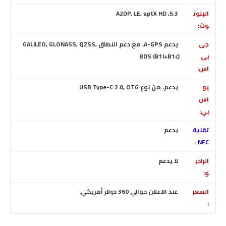
البلوت
5.3, A2DP, LE, aptX HD
وث:
جى
يدعم
A-GPS
، مع دعم النطاق GALILEO, GLONASS, QZSS,
بى
BDS (B1I+B1c)
اس:
يو
يدعم، من نوع USB Type-C 2.0, OTG
اس
بي:
تقنية
يدعم
NFC :
الرادي
لا يدعم
و:
السعر
عند الاعلان حوالي 360 دولار أمريكي.
: