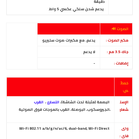
دقيقة
يدعم شحن سلكي عكسي 5 واط.
الصوت 🔊:
مكبر الصوت :
يدعم، مع مكبرات صوت ستيريو
جاك 3.5 مم :
لا
يدعم
إضافات :
-
خصائ
ص:
الإست
البصمة (مثبتة تحت الشاشة)،
التسارع
،
القرب
شعار:
،الجيروسكوب، البوصلة، القرب بالموجات فوق الصوتية
واى
Wi-Fi 802.11 a/b/g/n/ac/6, dual-band, Wi-Fi Direct
فاى :