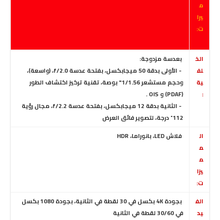
م
يرا
ت:
الخ
بعدسة مزدوجة:
لف
- الأولى بدقة 50 ميجابكسل، بفتحة عدسة f/2.0
،
(واسعة)،
ية
وحجم مستشعر 1/1.56" بوصة، تقنية تركيز اكتشاف الطور
:
(PDAF) و OIS .
- الثانية بدقة 12 ميجابكسل، بفتحة عدسة f/2.2، مجال رؤية
112˚ درجة، لتصوير فائق العرض
ال
فلاش LED
، بانوراما، HDR
م
م
يزا
ت:
الف
بجودة 4K بكسل في 30 لقطة في الثانية، بجودة 1080 بكسل
يد
في 30/60 لقطة في الثانية