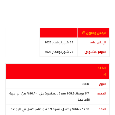
الإعلان والنزول 🕑:
الإعلان عنه:
23 شـهر نوفمبر 2023
التوفر بالأسواق:
23 شـهر نوفمبر 2023
الشاش
ة :
النوع :
OLED
الحجم:
6.7 بوصة، 108.5 سم2 ، يستحوذ على
~90.4% من الواجهة
الأمامية
الدقة:
1200 × 2664 بكسل، نسبة 20:9
،
و 463 بكسل في البوصة