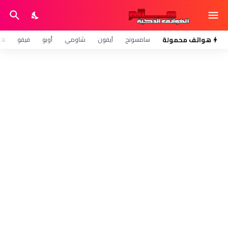
هواتف محمولة
سامسونج
آيفون
شاومي
أوبو
فيفو
هو