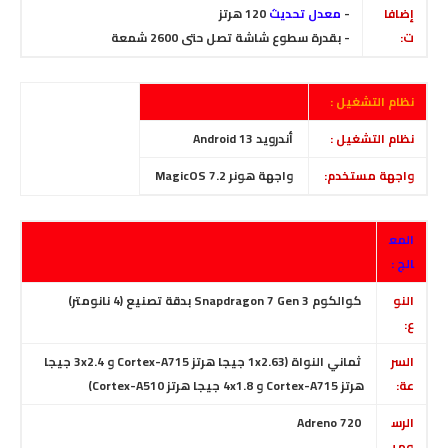
إضافا
-
معدل تحديث
120 هرتز
ت:
- بقدرة سطوع شاشة تصل حتى 2600 شمعة
نظام التشغيل :
نظام التشغيل :
أندرويد Android 13
واجهة مستخدم:
واجهة هونر MagicOS 7.2
المع
الج :
النو
كوالكوم Snapdragon 7 Gen 3 بدقة تصنيع (4 نانومتر)
ع:
السر
ثماني النواة (1x2.63 جيجا هرتز Cortex-A715 و 3x2.4 جيجا
عة:
هرتز Cortex-A715 و 4x1.8 جيجا هرتز Cortex-A510)
الرس
Adreno 720
ومي