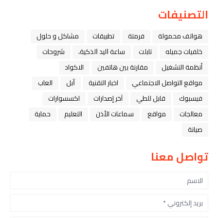
التصنيفات
هواتف محمولة
فرمتة
تطبيقات
مشاكل و حلول
خلفيات جميله
تابلت
ﺳﺎﻋﺔ ﺍﻟﻴﺪ ﺍﻟﺬﻛﻴﺔ،
شروحات
أنظمة التشغيل
مقارنة بين هاتفين
الاكواد
مواقع التواصل الاجتماعي
اخبار التقنية
ﺁﺑﻞ
العاب
فيسبوك
قابل للطي
آخر إصدارات
اكسسوارات
معالجات
مواقع
سماعات الأذن
التعليم
حماية
صيانة
تواصل معنا