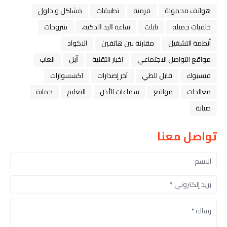
هواتف محمولة
فرمتة
تطبيقات
مشاكل و حلول
خلفيات جميله
تابلت
ﺳﺎﻋﺔ ﺍﻟﻴﺪ ﺍﻟﺬﻛﻴﺔ،
شروحات
أنظمة التشغيل
مقارنة بين هاتفين
الاكواد
مواقع التواصل الاجتماعي
اخبار التقنية
ﺁﺑﻞ
العاب
فيسبوك
قابل للطي
آخر إصدارات
اكسسوارات
معالجات
مواقع
سماعات الأذن
التعليم
حماية
صيانة
تواصل معنا