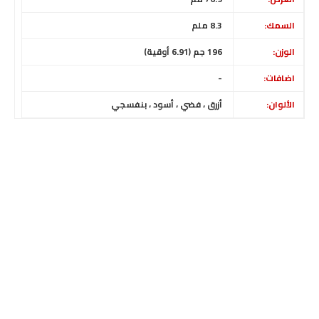
السمك:
8.3 ملم
الوزن:
196 جم (6.91 أوقية)
اضافات:
-
الألوان:
أزرق ، فضي ، أسود ، بنفسجي