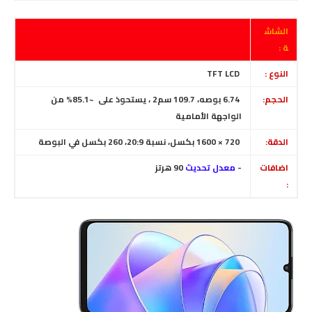
الشاش
ة :
النوع :
TFT LCD
الحجم:
6.74 بوصه، 109.7 سم2 ، يستحوذ على
~85.1% من
الواجهة الأمامية
الدقة:
720 × 1600 بكسل، نسبة 20:9
،
260 بكسل في البوصة
اضافات
-
معدل تحديث
90 هرتز
: