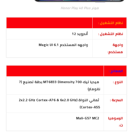
هونر Honor Play 40 Plus
نظام التشغيل :
نظام التشغيل :
أندرويد 12
واجهة
واجهه المستخدم Magic UI 6.1
مستخدم:
المعالج :
النوع :
ميديا تيك MT6833 Dimensity 700 بدقة تصنيع (7
نانومتر)
السرعة :
ثماني النواة (2x2.2 GHz Cortex-A76 & 6x2.0 GHz
Cortex-A55)
الرسوميا
Mali-G57 MC2
ت: