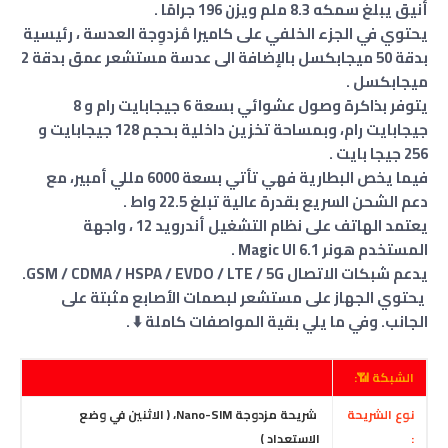
أنيق يبلغ سمكه 8.3 ملم ويزن 196 جرامًا .
يحتوي في الجزء الخلفي على كاميرا مُزدوِجة العدسة ، رئيسية
بدقة 50 ميجابكسل بالإضافة الى عدسة مستشعر عمق بدقة 2
ميجابكسل .
يتوفر بذاكرة وصول عشوائي بسعة 6 جيجابايت رام و 8
جيجابايت رام، وبمساحة تخزين داخلية بحجم 128 جيجابايت و
256 جيجا بايت .
فيما يخص البطارية فهي تأتي بسعة 6000 مللي أمبير، مع
دعم الشحن السريع بقدرة عالية تبلغ 22.5 واط .
يعتمد الهاتف على نظام التشغيل أندرويد 12 ، واجهة
المستخدم هونر Magic UI 6.1 .
يدعم شبكات الاتصال GSM / CDMA / HSPA / EVDO / LTE / 5G.
يحتوي الجهاز على مستشعر لبصمات الأصابع مثبتة على
الجانب. وفي ما يلي بقية المواصفات كاملة ⬇️ .
الشبكة 📶:
نوع الشريحة
شريحة مزدوجة Nano-SIM، ( الاثنين في وضع
:
الاستعداد )