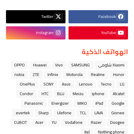
Twitter
Facebook
Instagram
YouTube
الهواتف الذكية
Xiaomi شاومي
SAMSUNG
Vivo
Huawei
OPPO
nokia
ZTE
Infinix
Motorola
Realme
Honor
OnePlus
SONY
Asus
Lenovo
Tecno
LG
Condor
HTC
BLU
Meizu
iphone
Alcatel
Panasonic
Energizer
WIKO
iPad
Google
evertek
Sharp
Ulefone
TCL
LAVA
Gionee
CUBOT
Acer
YU
Vodafone
Razer
Doogee
itel
Nothing phone