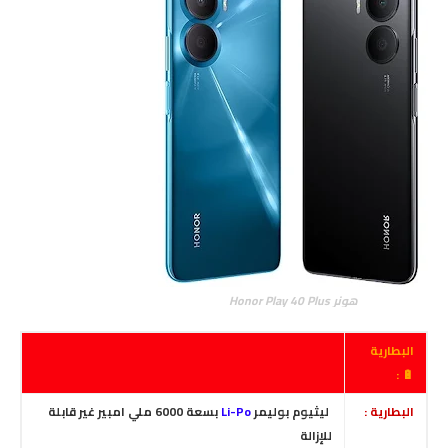
هونر Honor Play 40 Plus
البطارية
🔋 :
البطارية :
ليثيوم بوليمر
Li-Po
بسعة 6000 ملي امبير غير قابلة
للإزالة