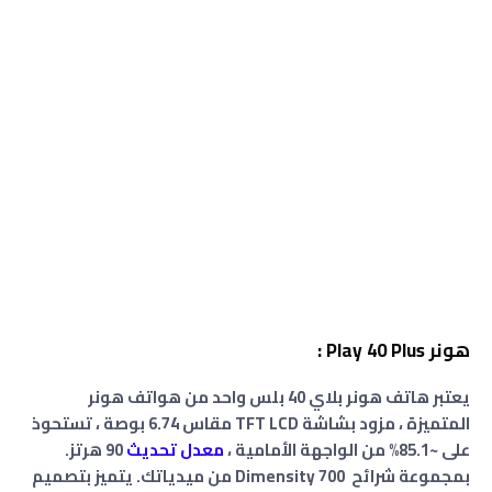
هونر Play 40 Plus :
يعتبر هاتف هونر بلاي 40 بلس واحد من هواتف هونر
المتميزة ، مزود بشاشة TFT LCD مقاس 6.74 بوصة ، تستحوذ
على ~85.1% من الواجهة الأمامية
،
معدل تحديث
90 هرتز
.
بمجموعة شرائح Dimensity 700 من ميدياتك. يتميز بتصميم