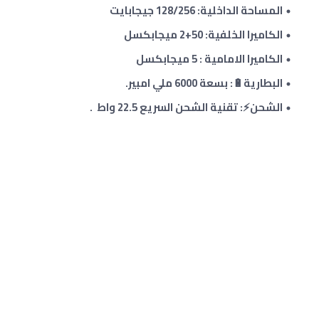
المساحة الداخلية: 128/256 جيجابايت
الكاميرا الخلفية: 50
+2
ميجابكسل
الكاميرا الامامية : 5 ميجابكسل
البطارية🔋: بسعة 6000 ملي امبير.
الشحن⚡: تقنية الشحن السريع 22.5 واط .