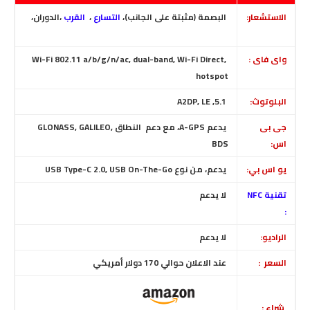
الاستشعار:
البصمة (مثبتة على الجانب)،
التسارع
،
القرب
،الدوران،
واى فاى :
Wi-Fi 802.11 a/b/g/n/ac, dual-band, Wi-Fi Direct,
hotspot
البلوتوث:
5.1, A2DP, LE
جى بى
يدعم
A-GPS
، مع دعم النطاق GLONASS, GALILEO,
اس:
BDS
يو اس بي:
يدعم، من نوع USB Type-C 2.0, USB On-The-Go
تقنية NFC
لا يدعم
:
الراديو:
لا يدعم
السعر :
عند الاعلان حوالي 170 دولار أمريكي
شراء
: