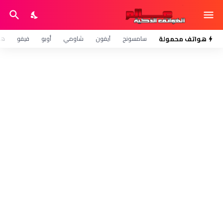
هواتف محمولة
سامسونج
آيفون
شاومي
أوبو
فيفو
هو