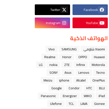
Twitter
Facebook
Instagram
YouTube
الهواتف الذكية
Xiaomi شاومي
SAMSUNG
Vivo
Realme
Honor
OPPO
Huawei
LG
nokia
ZTE
Infinix
Motorola
SONY
Asus
Lenovo
Tecno
Meizu
iphone
Alcatel
OnePlus
Google
Condor
HTC
BLU
Panasonic
Energizer
WIKO
iPad
Ulefone
TCL
LAVA
Gionee