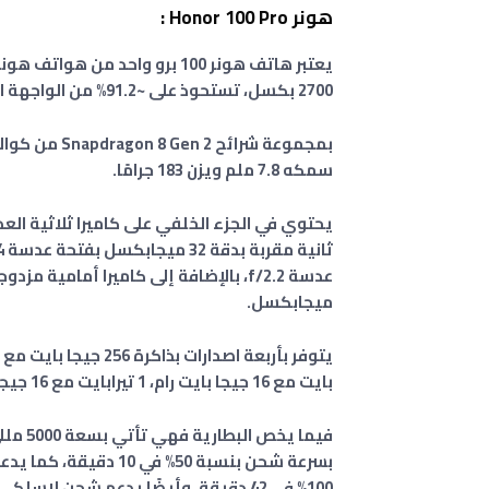
هونر Honor 100 Pro :
2700 بكسل، تستحوذ على ~91.2% من الواجهة الأمامية،
سمكه 7.8 ملم ويزن 183 جرامًا.
ميجابكسل.
بايت مع 16 جيجا بايت رام، 1 تيرابايت مع 16 جيجا بايت رام.
بسرعة شحن بنسبة 50% في 10 دقيقة،
100% في 42 دقيقة، وأيضًا
يدعم شحن لاسلكي