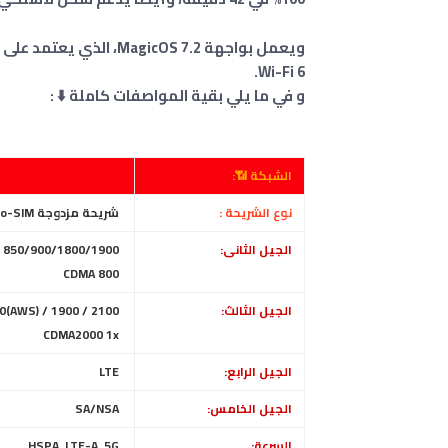
Wi-Fi 6.
و في ما يلي بقية المواصفات كاملة
⬇️ :
الشبكة 📶:
نوع الشريحة :
شريحة مزدوجة Nano-SIM، ( الاثنين في وضع الاستعداد )
الجيل الثانى:
GSM 850/900/1800/1900 - الشريحة الأولى والشريحة الثانية
CDMA 800
الجيل الثالث:
HSDPA 800 / 850 / 900 / 1700(AWS) / 1900 / 2100
CDMA2000 1x
الجيل الرابع:
LTE
الجيل الخامس:
SA/NSA
السرعة:
HSPA, LTE-A, 5G