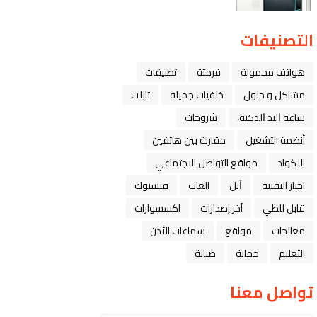
التصنيفات
هواتف محمولة
فرمتة
تطبيقات
مشاكل و حلول
خلفيات جميله
تابلت
ﺳﺎﻋﺔ ﺍﻟﻴﺪ ﺍﻟﺬﻛﻴﺔ،
شروحات
أنظمة التشغيل
مقارنة بين هاتفين
الاكواد
مواقع التواصل الاجتماعي
اخبار التقنية
ﺁﺑﻞ
العاب
فيسبوك
قابل للطي
آخر إصدارات
اكسسوارات
معالجات
مواقع
سماعات الأذن
التعليم
حماية
صيانة
تواصل معنا