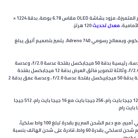
يعتبر هاتف هونر 100 برو واحد من هواتف هونر المتميزة، مزود بشاشة OLED مقاس 6.78 بوصة، بدقة 1224 ×
معدل تحديث
120 هرتز
.
بمجموعة شرائح Snapdragon 8 Gen 2 من كوالكوم، وبمعالج رسومي Adreno 740. يتميز بتصميم أنيق يبلغ
يحتوي في الجزء الخلفي على كاميرا ثلاثية العدسة، رئيسية بدقة 50 ميجابكسل بفتحة عدسة f/2.0، وعدسة
ثانية مقربة بدقة 32 ميجابكسل بفتحة عدسة f/2.4، وثالثة لتصوير فائق العرض بدقة 12 ميجابكسل بفتحة
عدسة f/2.2، بالإضافة إلى كاميرا أمامية مزدوجة بدقة 50 ميجابيكسل بفتحة عدسة f/2.0 ، وعدسة عمق بدقة 2
يتوفر بأربعة اصدارات بذاكرة 256 جيجا بايت مع 12 جيجا بايت رام، 256 جيجا بايت مع 16 جيجا بايت رام، 512 جيجا
فيما يخص البطارية فهي تأتي بسعة 5000 مللي أمبير، مع دعم الشحن السريع بقدرة تبلغ 100 واط سلكياً،
كما يدعم شحن لاسلكي بقدرة 60 واط، قادرة على شحن الهاتف بنسبة
 عكسي.