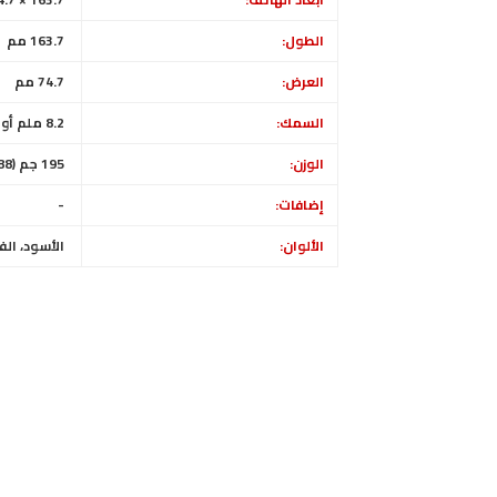
الطول:
163.7 مم
العرض:
74.7 مم
السمك:
8.2 ملم أو 8.5 ملم
الوزن:
195 جم (6.88 أونصة)
إضافات:
-
الألوان:
الأسود، الف