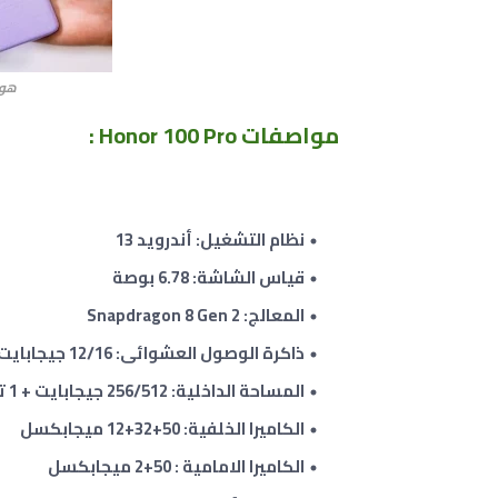
هونر 100 برو o
مواصفات Honor 100 Pro :
نظام التشغيل: أندرويد 13
قياس الشاشة: 6.78 بوصة
المعالج: Snapdragon 8 Gen 2
ذاكرة الوصول العشوائى: 12/16 جيجابايت
المساحة الداخلية: 256/512 جيجابايت + 1 تيرابايت
الكاميرا الخلفية: 50+32+12 ميجابكسل
الكاميرا الامامية : 50+2 ميجابكسل