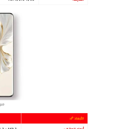
هونر 100 برو o
الأبعاد 📏:
أبعاد الهاتف:
163.7 × 74.7 × 8.2 ملم أو 8.5 ملم