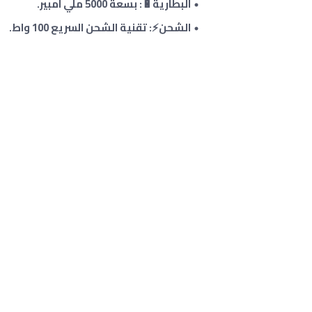
البطارية🔋: بسعة 5000 ملي امبير.
الشحن⚡: تقنية الشحن السريع 100 واط
.