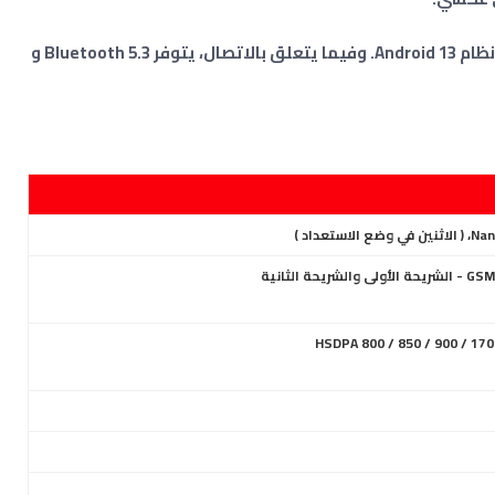
ويعمل بواجهة MagicOS 7.2، الذي يعتمد على نظام Android 13. وفيما يتعلق بالاتصال، يتوفر Bluetooth 5.3 و