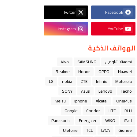
Twitter
Facebook
Instagram
YouTube
الهواتف الذكية
Xiaomi شاومي
SAMSUNG
Vivo
Realme
Honor
OPPO
Huawei
LG
nokia
ZTE
Infinix
Motorola
SONY
Asus
Lenovo
Tecno
Meizu
iphone
Alcatel
OnePlus
Google
Condor
HTC
BLU
Panasonic
Energizer
WIKO
iPad
Ulefone
TCL
LAVA
Gionee