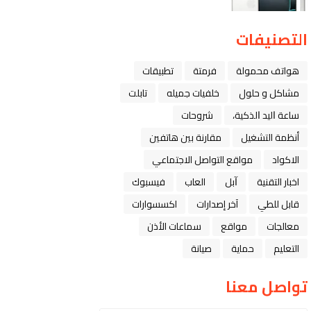
التصنيفات
هواتف محمولة
فرمتة
تطبيقات
مشاكل و حلول
خلفيات جميله
تابلت
ﺳﺎﻋﺔ ﺍﻟﻴﺪ ﺍﻟﺬﻛﻴﺔ،
شروحات
أنظمة التشغيل
مقارنة بين هاتفين
الاكواد
مواقع التواصل الاجتماعي
اخبار التقنية
ﺁﺑﻞ
العاب
فيسبوك
قابل للطي
آخر إصدارات
اكسسوارات
معالجات
مواقع
سماعات الأذن
التعليم
حماية
صيانة
تواصل معنا