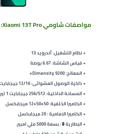
مواصفات شاومي Xiaomi 13T Pro
:
نظام التشغيل: أندرويد 13
قياس الشاشة: 6.67 بوصة
المعالج: Dimensity 9200+
ذاكرة الوصول العشوائى: 12/16 جيجابايت
المساحة الداخلية: 256/512 جيجابايت 1 تيرابايت
الكاميرا الخلفية: 50
+50+12
ميجابكسل
الكاميرا الامامية : 20 ميجابكسل
البطارية🔋: بسعة 5000 ملي امبير.