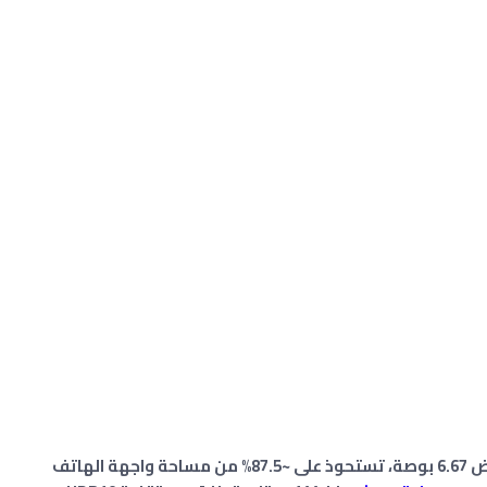
كبيرة بعرض 6.67 بوصة، تستحوذ على ~87.5% من مساحة واجهة الهاتف