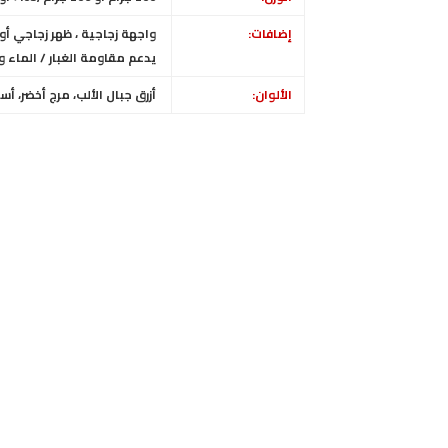
إضافات:
واجهة زجاجية ، ظهر زجاجي أو
يدعم مقاومة الغبار / الماء وفق معيار IP68 (حتى 1.5 
الألوان:
أزرق جبال الألب، مرج أخضر، أس