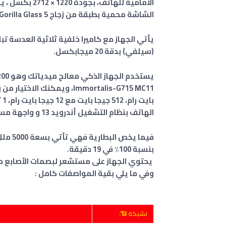
الأمامية للهاتف، بجودة 1220 × 2712 بكسل ، يدعم
الشاشة محمية بطبقة من زجاج Corning Gorilla Glass 5.
(سيلفي) بدقة 20 ميجابكسل.
بايت رام، 512 جيجا بايت مع 12 جيجا بايت رام، 1 تيرابايت مع 16 جيجا بايت رام
الهاتف بنظام التشغيل أندرويد 13 و واجهة مستخدم شاومي MIUI 14.
بنسبة 100٪ في 19 دقيقة.
يحتوي الجهاز على مستشعر لبصمات الأصابع م
وفي ما يلي بقية المواصفات كامل :
لشبكة 📶: