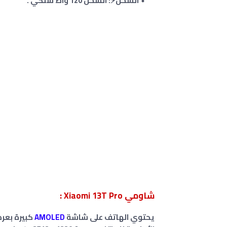
الشحن⚡: الشحن 120 واط سلكي .
شاومي Xiaomi 13T Pro :
يحتوي الهاتف على شاشة
AMOLED