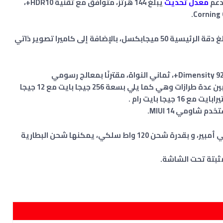
معدل تحديث
يبلغ 144 هرتز، متوافق مع تقنية HDR10+،
يأتي الجهاز مع كاميرا خلفية ثلاثية العدسة تبلغ دقة الرئيسية 50 ميجابكسل، بالإضافة إلى كاميرا تصوير ذاتي
يستخدم الجهاز الذكي معالج ميدياتك وهو Dimensity 9200+، ثماني النواة، مقترنًا بمعالج رسومي
Immortalis-G715 MC11، ويمكنك الاختيار من بين عدة طرازات وهي كما يلي بسعة 256 جيجا بايت مع 12 جيجا
.
فيما يخص البطارية فهي تأتي بسعة 5000 مللي أمبير، و بقدرة شحن 120 واط سلكي، يمكنها شحن البطارية
ثبتة تحت الشاشة.