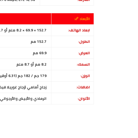
الأبعاد 📏:
ابعاد الهاتف:
152.7 × 69.9 × 8.2 ملم أو 8.7 ملم
الطول:
152.7
مم
العرض:
69.9
مم
السمك:
8.2 مم أو 8.7 ملم
الوزن:
179 جم / 182 جم (6.31 أوقية)
اضافات:
زجاج أمامي (زجاج غوريلا فيك
الألوان:
الرمادي والأبيض والأرجواني 