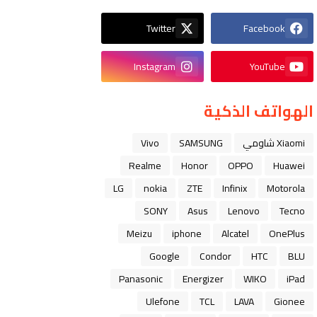
Twitter
Facebook
Instagram
YouTube
الهواتف الذكية
Xiaomi شاومي
SAMSUNG
Vivo
Realme
Honor
OPPO
Huawei
LG
nokia
ZTE
Infinix
Motorola
SONY
Asus
Lenovo
Tecno
Meizu
iphone
Alcatel
OnePlus
Google
Condor
HTC
BLU
Panasonic
Energizer
WIKO
iPad
Ulefone
TCL
LAVA
Gionee