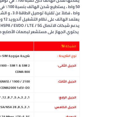
واط ، فضلاً عن تقنية توصيل الطاقة 3.0 ، و الشحن السريع 4+.
يعتمد الهاتف على نظام التشغيل أندرويد 12 وبواجهة مستخدم شاومي
يدعم شبكات الاتصال GSM / CDMA / HSPA / EVDO / LTE / 5G .
يحتوي الجهاز على مستشعر لبصمات الأصابع مثب
الشبكة 📶:
نوع الشريحة :
شريحة مزدوجة Nano-SIM، ( الاثنين في وضع الاستعداد )
الجيل الثانى:
GSM 850 / 900 / 1800 / 1900 - SIM 1 & SIM 2
CDMA 800
الجيل الثالث:
(AWS) / 1900 / 2100
CDMA2000 1xEV-DO
الجيل الرابع:
1, 2, 3, 4, 5, 7, 8, 12, 17, 18, 19, 26, 34, 38, 39, 40, 41, 42
الجيل الخامس:
1, 3, 5, 8, 28 SA/NSA
السرعة:
HSPA 42.2/5.76 Mbps, LTE-A, 5G