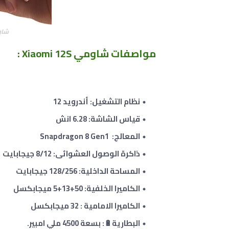
شاومي 12 
مواصفات شاومي Xiaomi 12S
:
نظام التشغيل: أندرويد 12
قياس الشاشة: 6.28 انش
المعالج: Snapdragon 8 Gen1
ذاكرة الوصول العشوائى: 8/12 جيجابايت
المساحة الداخلية: 128/256 جيجابايت
الكاميرا الخلفية: 50
+13+5
ميجابكسل
الكاميرا الامامية : 32 ميجابكسل
البطارية🔋: بسعة 4500 ملي امبير.