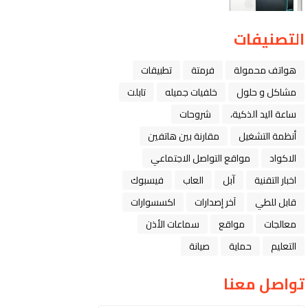
التصنيفات
هواتف محمولة
فرمتة
تطبيقات
مشاكل و حلول
خلفيات جميله
تابلت
ﺳﺎﻋﺔ ﺍﻟﻴﺪ ﺍﻟﺬﻛﻴﺔ،
شروحات
أنظمة التشغيل
مقارنة بين هاتفين
الاكواد
مواقع التواصل الاجتماعي
اخبار التقنية
ﺁﺑﻞ
العاب
فيسبوك
قابل للطي
آخر إصدارات
اكسسوارات
معالجات
مواقع
سماعات الأذن
التعليم
حماية
صيانة
تواصل معنا