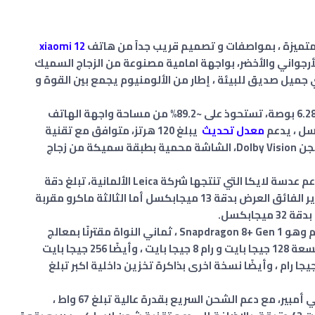
xiaomi 12
أرجواني والأخضر، بواجهة امامية مصنوعة من الزجاج السميك
 جميل صديق للبيئة ، إطار من الألومنيوم يجمع بين القوة و
يحتوي الهاتف على شاشة أملود كبيرة بعرض 6.28 بوصة، تستحوذ على ~89.2% من مساحة واجهة الهاتف
معدل تحديث
يبلغ 120 هرتز، متوافق مع تقنية
HDR10+ ، كما ان الشاشة تدعم تقنية دولبي فيجن Dolby Vision، الشاشة محمية بطبقة سميكة من زجاج
يأتي الجهاز مع كاميرا خلفية ثلاثية العدسة تدعم عدسة لايكا التي تنتجها شركة Leica الألمانية، تبلغ دقة
الرئيسية 50 ميجابكسل والعدسة الثانية لتصوير الفائق العرض بدقة 13 ميجابكسل أما الثالثة ماكرو مقربة
يستخدم الجهاز الذكي معالج قوي من كوالكوم وهو Snapdragon 8+ Gen 1 ، ثماني النواة مقترنًا بمعالج
رسومي من طراز Adreno 730، وبذاكرة داخلية بسعة 128 جيجا بايت و رام 8 جيجا بايت ، وأيضًا 256 جيجا بايت
حوبة برام 8 جيجا بايت ، و 256 جيجا بايت 12 جيجا رام ، وأيضًا نسخة اخرى بذاكرة تخزين داخلية اكبر تبلغ
فيما يخص البطارية فهي تأتي بسعة 4500 مللي أمبير، مع دعم الشحن السريع بقدرة عالية تبلغ 67 واط ،