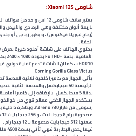
شاومي Xiaomi 12S :
يعتبر هاتف شاومي 12 اس واحد من هواتف المتميزة ، بمواصفات و تصميم قريب جداً من هاتف
باربعة ألوان مختلفة وهي الرمادي والأبيض وال
(زجاج غوريلا فيكتوس) ، و بظهر زجاجي أو جلدي
الخفة .
الأمامية، بدقة +Full HD بجودة 1080 × 2400 بكسل ، يدعم
Corning Gorilla Glass Victus.
بدقة 5 ميجابكسل. بالإضافة إلى كاميرا أمامية بدقة 32 ميجابكسل.
مص
سعتها 512 جيجا بايت مدعومة بـ 12 جيجا رام .