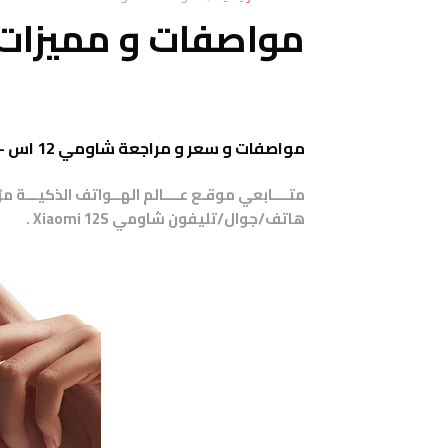
مواصفات و مميزات شاومي 
مواصفات و سعر و مراجعة شاومي 12 اس - Xiaomi 12S
متــــابعي موقـع عــــالم الهــواتف الذكيـــة 
هاتف/جوال/تليفون
شاومي Xiaomi 12S .