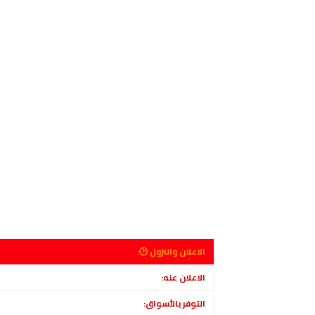
الاعلان والنزول 🕑:
الاعلان عنه:
التوفر بالأسواق: