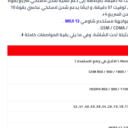
يمكنها شحن الهاتف حتى نسبة 100٪ في توقيت 42 دقيقة، بالإضافة إلى دعم تقنية شحن لاسلكي سريع بقوة
50 واط ، يستطيع شحن الهاتف بنسبة 100٪ في توقيت 57 دقيقة، و ايضًا يدعم شحن لاسلكي عكسي بقوة 10
.
MIUI 13
تة تحت الشاشة. وفي ما يلي بقية المواصفات كاملة ⬇️ .
HSDPA 850 / 900 / 1700