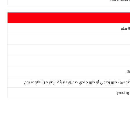
توس) ، ظهر زجاجي أو ظهر جلدي صديق للبيئة ، إطار من الألومنيوم
والأخضر