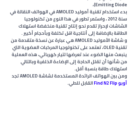
Emitting Diode)‏،
بدء استخدام تقنية أموليد AMOLED في الهواتف النقالة في
سنة 2012 ، واستمر تطور في هذا النوع من تكنولوجيا
الشاشات لإحراز تقدم نحو إنتاج تقنية منخفضة استهلاك
الطاقة بالإضافة إلى أنتاجية اقل تكلفة وبأحجام أكبير .
و شاشة الأموليد AMOLED هي عبارة عن نسخة متقدمة من
تقنية OLED، تعتمد على تكنولوجيا المركبات العضوية التي
ينبعث منها الضوء عند تعرضها لتيار كهربائي، هذه العملية
من شأنها أن تقلل الحاجة إلى الإضاءة الخلفية وبالتالي
استهلاك طاقة بنسبة أقل.
ومن بين الهواتف الرائدة المستخدمة لشاشة AMOLED تجد
أوبو Find N2 Flip
القابل للطي.