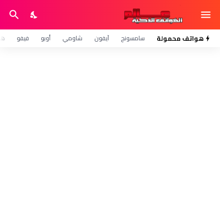
هواتف محمولة
سامسونج
آيفون
شاومي
أوبو
فيفو
هو