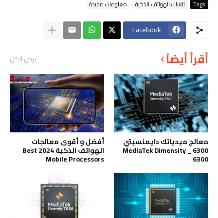
Tags
تقنيات الهواتف الذكية
معلومات مفيدة
Facebook
أقرأ أيضاً
عرض الكل
معالج ميدياتك دايمنسيتي
أفضل و أقوى معالجات
6300 _ MediaTek Dimensity
الهواتف الذكية 2024 Best
Mobile Processors
6300