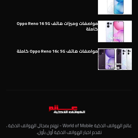
مواصفات وميزات هاتف Oppo Reno 16 5G
كاملة
مواصفات هاتف Oppo Reno 16c 5G كاملة
عالم الهواتف الذكية World of Mobile - ﺗﻬﺘﻢ ﺑﻤﺠﺎﻝ الهواتف الذكية ،
تقدم اخبار الهواتف الذكية أول بأول،