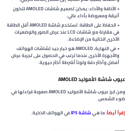
الأناقة والأداء: يمكن تصميم شاشات AMOLED لتكون
أنيقة ومعروضة بأداء عالي.
الحفاظ على الطاقة: تستخدم شاشة AMOLED أقل الطاقة
في مقارنة مع شاشات LCD عند عرض الصور والوضعيات
الأخرى الخالية من الإضاءة.
في النهاية، AMOLED هو خيار جيد لشاشات الهواتف
والأجهزة الأخرى عندما ترغب في الحصول على تجربة عرض
أفضل وأكثر دقة ولوناً أشرطة أكثر حيوية.
عيوب شاشة الأموليد AMOLED
ومن ابرز عيوب شاشة الأموليد AMOLED صعوبة قراءتها في
ضوء الشمس.
إقرأ أيضاً:
ما هي
شاشة IPS
في الهواتف الذكية.