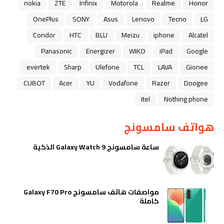
nokia
ZTE
Infinix
Motorola
Realme
Honor
OnePlus
SONY
Asus
Lenovo
Tecno
LG
Condor
HTC
BLU
Meizu
iphone
Alcatel
Panasonic
Energizer
WIKO
iPad
Google
evertek
Sharp
Ulefone
TCL
LAVA
Gionee
CUBOT
Acer
YU
Vodafone
Razer
Doogee
itel
Nothing phone
هواتف سامسونج
ساعة سامسونج Galaxy Watch 9 الذكية
مواصفات هاتف سامسونج Galaxy F70 Pro
كاملة