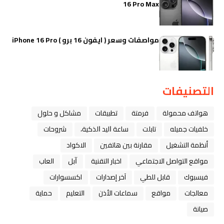
16 Pro Max
مواصفات وسعر ( ايفون 16 برو ) iPhone 16 Pro
التصنيفات
هواتف محمولة
فرمتة
تطبيقات
مشاكل و حلول
خلفيات جميله
تابلت
ﺳﺎﻋﺔ ﺍﻟﻴﺪ ﺍﻟﺬﻛﻴﺔ،
شروحات
أنظمة التشغيل
مقارنة بين هاتفين
الاكواد
مواقع التواصل الاجتماعي
اخبار التقنية
ﺁﺑﻞ
العاب
فيسبوك
قابل للطي
آخر إصدارات
اكسسوارات
معالجات
مواقع
سماعات الأذن
التعليم
حماية
صيانة