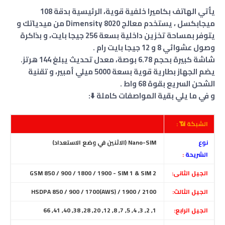
يأتي الهاتف بكاميرا خلفية قوية، الرئيسية بدقة 108
ميجابكسل ، يستخدم معالج Dimensity 8020 من ميدياتك و
يتوفر بمساحة تخزين داخلية بسعة 256 جيجا بايت، و بذاكرة
وصول عشوائي 8 و 12 جيجا بايت رام .
شاشة كبيرة بحجم 6.78 بوصة، معدل تحديث يبلغ 144 هرتز.
يضم الجهاز بطارية قوية بسعة 5000 ميلي أمبير، و تقنية
الشحن السريع بقوة 68 واط .
و في ما يلي بقية المواصفات كاملة ⬇️:
الشبكة 📶 :
نوع
Nano-SIM (الاثنين في وضع الاستعداد)
الشريحة
:
الجيل الثانى:
GSM 850 / 900 / 1800 / 1900 - SIM 1 & SIM 2
الجيل الثالث:
HSDPA 850 / 900 / 1700(AWS) / 1900 / 2100
الجيل الرابع:
1, 2, 3, 4, 5, 7, 8, 12, 20, 28, 38, 40, 41, 66