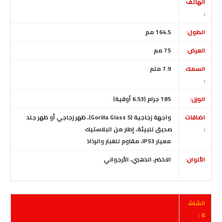
الهاتف
:
الطول:
164.5 مم
العرض:
75 مم
السمك
7.9 ملم
:
الوزن:
185 جرام (6.53 أوقية)
اضافات
واجهة زجاجية (Gorilla Glass 5)، ظهر زجاجي أو ظهر جلد
:
صديق للبيئة، إطار من البلاستيك
معيار IP53، مقاوم للغبار والرذاذ
الألوان:
الاخضر، الذهبي، الأرجواني
الشاش
ة :