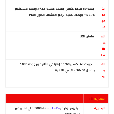
الأ
بدقة 50 ميجا بكسل
، بفتحة عدسة f/2.5، وحجم مستشعر
ما
1/2.76" بوصة، تقنية تركيز اكتشاف الطور PDAF
مي
ة :
الم
فلاش LED
م
يزا
ت :
الف
بجودة 4K بكسل 30/60 إطارًا في الثانية وبجودة 1080
يد
بكسل 30/60 إطارًا في الثانية
يو
:
البطارية
🔋 :
البطارية :
ليثيوم بوليمر
Li-Po
بسعة 5000 ملي امبير غير