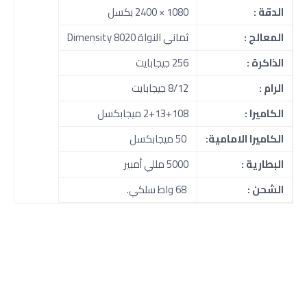
الدقة :
1080 × 2400 بكسل
المعالج :
ثماني النواة Dimensity 8020
الذاكرة :
256 جيجابايت
الرام :
8/12 جيجابايت
الكاميرا :
2+13+108 ميجابكسل
الكاميرا الامامية:
50 ميجابكسل
البطارية :
5000 مللي أمبير
الشحن :
68 واط سلكي.