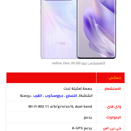
(إنفينيكس زيرو 30) Infinix Zero 30
خصائص :
الاستشعار:
بصمة (مثبتة تحت
الشاشة)،
التسارع
،
جيروسكوب
،
القرب
، بوصلة
واى فاى :
Wi-Fi 802.11 a/b/g/n/ac/6, dual-band
البلوتوث:
يدعم
جى بى اس
يدعم A-GPS