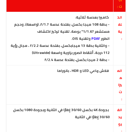
ت :
الخ
كاميرا بعدسة ثلاثية:
لف
- بدقة 108 ميجا بكسل، بفتحة عدسة f/1.7،
(واسعة)، وحجم
ية
مستشعر 1/1.67" بوصة، تقنية تركيز اكتشاف
:
الطور
PDAF
وتقنية OIS.
- والثانية بدقة 13 ميجابكسل
، بفتحة عدسة f/2.2 ، مجال رؤية
112 درجة، ألتقاط الصور بزاوية واسعة (Ultrawide)
- بدقة 2 ميجا بكسل
، بفتحة عدسة f/2.4
الم
فلاش رباعي LED و HDR ، بانوراما
م
يزا
ت
:
الف
بجودة 4K بكسل 30/60 إطارًا في الثانية وبجودة 1080 بكسل
يد
30/60 إطارًا في الثانية
يو
: