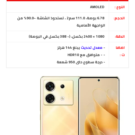
النوع :
AMOLED
الحجم:
6.78 بوصة، 111.0 سم2 ، تستحوذ الشاشة ~90.0% من
الواجهة الأمامية
الدقة:
1080 × 2400 بكسل، (~ 388 بكسل في البوصة)
اضافا
-
معدل تحديث
يبلغ 144 هرتز
ت :
- - متوافق مع HDR10
- درجة سطوع حتى 950 شمعة