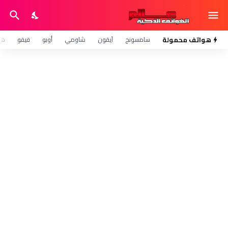
هواتف محمولة
سامسونج
آيفون
شاومي
أوبو
فيفو
هو