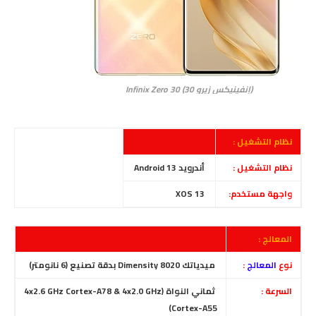
(إنفينيكس زيرو 30) Infinix Zero 30
نظام التشغيل :
نظام التشغيل :
أندرويد Android 13
واجهة مستخدم:
XOS 13
المعالج :
نوع
المعالج
:
ميدياتك Dimensity 8020 بدقة تصنيع (6 نانومتر)
السرعة :
ثماني النواة (4x2.6 GHz Cortex-A78 & 4x2.0 GHz
Cortex-A55)