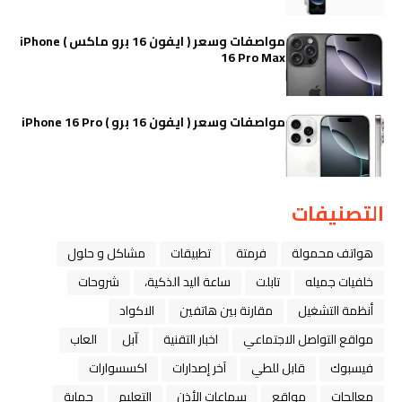
مواصفات وسعر ( ايفون 16 برو ماكس ) iPhone
16 Pro Max
مواصفات وسعر ( ايفون 16 برو ) iPhone 16 Pro
التصنيفات
هواتف محمولة
فرمتة
تطبيقات
مشاكل و حلول
خلفيات جميله
تابلت
ﺳﺎﻋﺔ ﺍﻟﻴﺪ ﺍﻟﺬﻛﻴﺔ،
شروحات
أنظمة التشغيل
مقارنة بين هاتفين
الاكواد
مواقع التواصل الاجتماعي
اخبار التقنية
ﺁﺑﻞ
العاب
فيسبوك
قابل للطي
آخر إصدارات
اكسسوارات
معالجات
مواقع
سماعات الأذن
التعليم
حماية