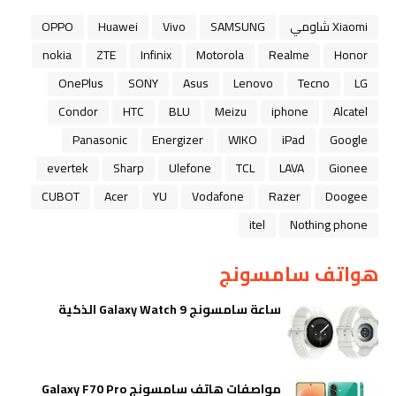
Xiaomi شاومي
SAMSUNG
Vivo
Huawei
OPPO
nokia
ZTE
Infinix
Motorola
Realme
Honor
OnePlus
SONY
Asus
Lenovo
Tecno
LG
Condor
HTC
BLU
Meizu
iphone
Alcatel
Panasonic
Energizer
WIKO
iPad
Google
evertek
Sharp
Ulefone
TCL
LAVA
Gionee
CUBOT
Acer
YU
Vodafone
Razer
Doogee
itel
Nothing phone
هواتف سامسونج
ساعة سامسونج Galaxy Watch 9 الذكية
مواصفات هاتف سامسونج Galaxy F70 Pro