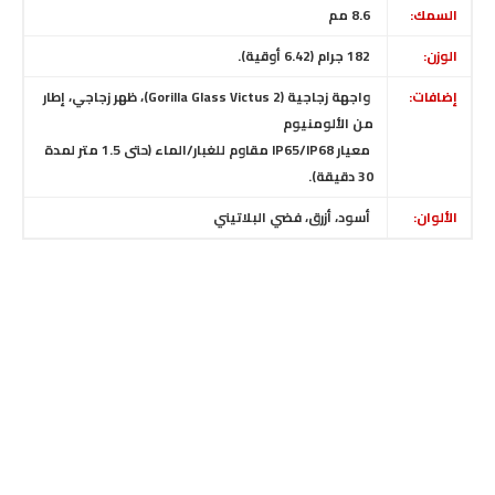
السمك:
8.6 مم
الوزن:
182 جرام (6.42 أوقية).
إضافات:
واجهة زجاجية (Gorilla Glass Victus 2)، ظهر زجاجي، إطار
من الألومنيوم
معيار IP65/IP68 مقاوم للغبار/الماء (حتى 1.5 متر لمدة
30 دقيقة).
الألوان:
أسود، أزرق، فضي البلاتيني