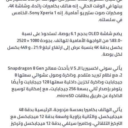
بينها في الوقت الحالي، إنه هاتف بكاميرات رائدة، وشاشة 4K،
ومكبرات صوت ستيريو أمامية. إنه Sony Xperia 1، الخامس
في سلسلته.
يضم شاشة OLED بحجم 6.1 بوصة، تستحوذ على نسبة
~83.0% من الواجهة الأمامية للهاتف. بجودة 1080 × 2520
بكسل بدقة 4K بنسبة عرض إلى ارتفاع تبلغ 21:9 ، و 449 بكسل
لكل بوصة.
يأتي سوني اكسبيريا الـ 5 V بأحدث معالج Snapdragon 8 Gen
2، مع نظام تبريد متقدم. وذاكرة وصول عشوائي سعتها 8
جيجابايت وذاكرة تخزين داخلية سعتها 128 جيجابايت وأيضًا
يتوفر بإصدار ثاني بسعة 256 جيجابايت، مع إمكانية توسيع
الذاكرة عن طريق بطاقات microSD.
يأتي الهاتف بكاميرا بعدسة مزدوجة، الرئيسية بدقة 48
ميجابيكسل، والثانية بزاوية واسعة بدقة 12 ميجابكسل مع
التركيز التلقائي، وكاميرا سيلفي بدقة 12 ميجابكسل وتركيز