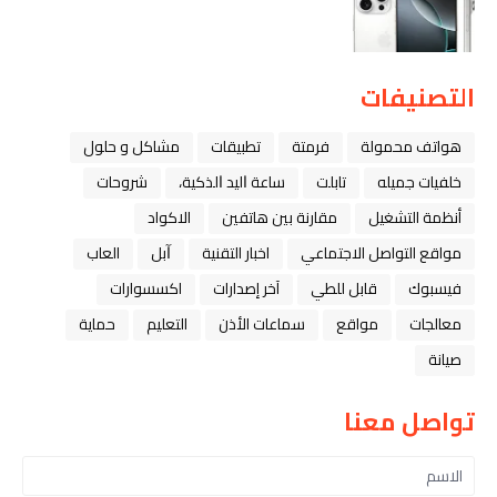
التصنيفات
هواتف محمولة
فرمتة
تطبيقات
مشاكل و حلول
خلفيات جميله
تابلت
ﺳﺎﻋﺔ ﺍﻟﻴﺪ ﺍﻟﺬﻛﻴﺔ،
شروحات
أنظمة التشغيل
مقارنة بين هاتفين
الاكواد
مواقع التواصل الاجتماعي
اخبار التقنية
ﺁﺑﻞ
العاب
فيسبوك
قابل للطي
آخر إصدارات
اكسسوارات
معالجات
مواقع
سماعات الأذن
التعليم
حماية
صيانة
تواصل معنا