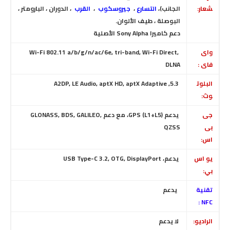
شعار:
الجانب)،
التسارع
،
جيروسكوب
،
القرب
، الدوران ، البارومتر ،
البوصلة ، طيف الألوان.
دعم كاميرا Sony Alpha الأصلية
واى
Wi-Fi 802.11 a/b/g/n/ac/6e, tri-band, Wi-Fi Direct,
فاى :
DLNA
البلوت
5.3, A2DP, LE Audio, aptX HD, aptX Adaptive
وث:
جى
يدعم GPS (L1+L5)
، مع دعم GLONASS, BDS, GALILEO,
بى
QZSS
اس:
يو اس
يدعم، USB Type-C 3.2, OTG, DisplayPort
بي:
تقنية
يدعم
NFC :
الراديو:
لا يدعم