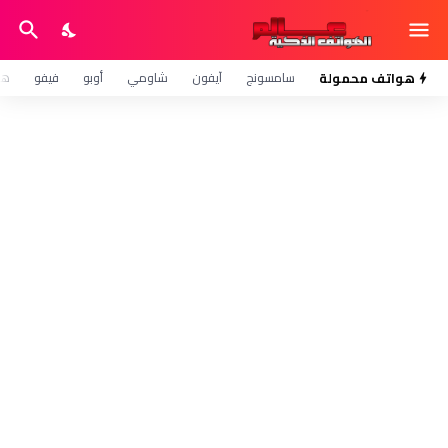
هواتف محمولة
سامسونج
آيفون
شاومي
أوبو
فيفو
هو