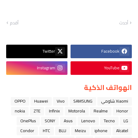
أحدث
أقدم
Twitter
Facebook
Instagram
YouTube
الهواتف الذكية
Xiaomi شاومي
SAMSUNG
Vivo
Huawei
OPPO
nokia
ZTE
Infinix
Motorola
Realme
Honor
OnePlus
SONY
Asus
Lenovo
Tecno
LG
Condor
HTC
BLU
Meizu
iphone
Alcatel