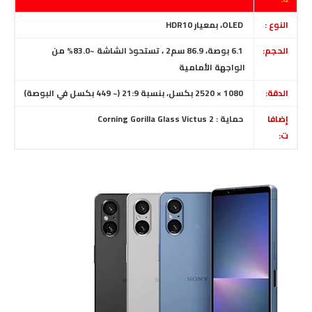
النوع :
OLED، بمعيار HDR10
الحجم:
6.1 بوصة، 86.9 سم2 ، تستحوذ الشاشة ~83.0% من
الواجهة الأمامية
الدقة:
1080 × 2520 بكسل، بنسبة 21:9 (~ 449 بكسل في البوصة)
إضافا
حماية : Corning Gorilla Glass Victus 2
ت: