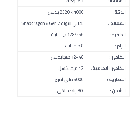
الشاشة :
6.1 بوصة
الدقة :
1080 × 2520 بكسل
المعالج :
ثماني النواة Snapdragon 8 Gen 2
الذاكرة :
128/256 جيجابايت
الرام :
8 جيجابايت
الكاميرا :
12+48 ميجابكسل
الكاميرا الامامية:
12 ميجابكسل
البطارية :
5000 مللي أمبير
الشحن :
30 واط سلكي.