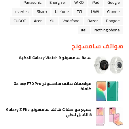
Panasonic
Energizer
WIKO
iPad
Google
evertek
Sharp
Ulefone
TCL
LAVA
Gionee
CUBOT
Acer
YU
Vodafone
Razer
Doogee
itel
Nothing phone
هواتف سامسونج
ساعة سامسونج Galaxy Watch 9 الذكية
مواصفات هاتف سامسونج Galaxy F70 Pro
كاملة
جميع مواصفات هاتف سامسونج Galaxy Z Flip
8 القابل للطي