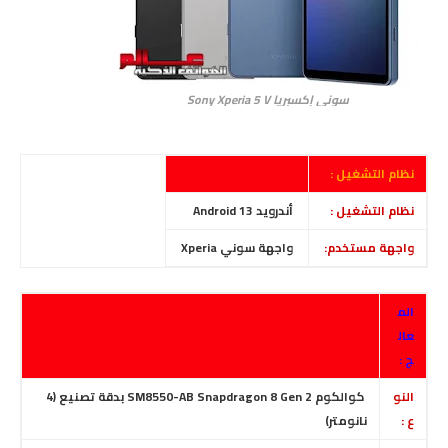
سوني إكسبريا Sony Xperia 5 V
نظام التشغيل :
نظام التشغيل :
أندرويد Android 13
واجهة مستخدم:
واجهة سوني Xperia
الم
عال
ج :
النو
كوالكوم SM8550-AB Snapdragon 8 Gen 2 بدقة تصنيع (4
ع :
نانومتر)