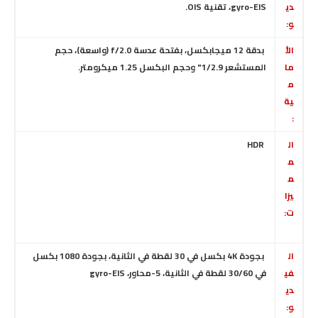
دي
gyro-EIS، تقنية OIS.
و:
الأ
بدقة 12 ميجابكسل، بفتحة عدسة f/2.0 (واسعة)
، حجم
ما
المستشعر 1/2.9" وحجم البكسل 1.25 ميكرومتر.
م
ية
:
ال
HDR
م
م
يزا
ت:
ال
بجودة 4K بكسل في 30 لقطة في الثانية، بجودة 1080 بكسل
في
في 30/60 لقطة في الثانية، 5-محاور، gyro-EIS
دي
و: