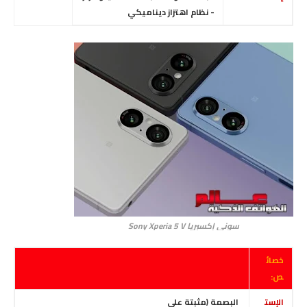
- نظام اهتزاز ديناميكي
سوني إكسبريا Sony Xperia 5 V
خصائ
ص:
الإست
البصمة (مثبتة على