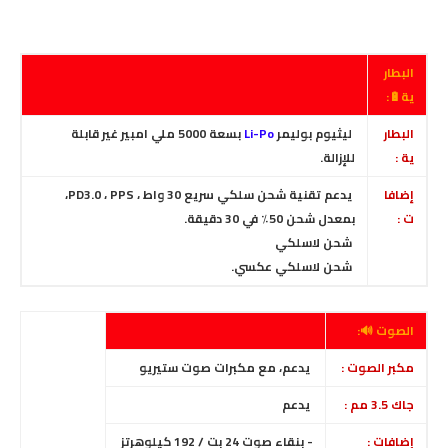
البطار
ية🔋:
البطار
ليثيوم بوليمر
Li-Po
بسعة 5000 ملي امبير غير قابلة
ية :
للإزالة.
إضافا
يدعم تقنية شحن سلكي سريع 30 واط ، PD3.0 ، PPS،
ت :
بمعدل شحن 50٪ في 30 دقيقة.
شحن لاسلكي
شحن لاسلكي عكسي.
الصوت 🔊:
مكبر الصوت :
يدعم، مع مكبرات صوت ستيريو
جاك 3.5 مم :
يدعم
إضافات :
- بنقاء صوت 24 بت / 192 كيلوهرتز