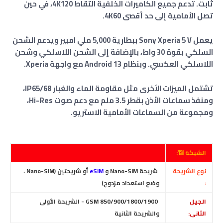
ثابت. تدعم جميع الكاميرات الخلفية التقاط 4K120، في حين
تصل الأمامية إلى حد أقصى 4K60.
يعمل Sony Xperia 5 V ببطارية 5,000 ملي امبير ويدعم الشحن
السلكي بقوة 30 واط، بالإضافة إلى الشحن اللاسلكي وشحن
اللاسلكي العكسي. وبنظام Android 13 مع واجهة Xperia.
تشتمل الميزات الأخرى مثل مقاومة الماء والغبار IP65/68،
ومنفذ سماعات الأذن بقطر 3.5 ملم مع دعم صوت Hi-Res،
ومجموعة من السماعات الأمامية الاستريو.
الشبكة 📶:
نوع الشريحة
شريحة Nano-SIM و
eSIM
أو شريحتين (Nano-SIM ،
:
وضع استعداد مزدوج)
الجيل
GSM 850/900/1800/1900 - الشريحة الأولى
الثانى:
والشريحة الثانية