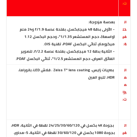
ت:
ال
بعدسة مزدوجة:
خل
- الأولى بدقة 48 ميجابكسل، بفتحة عدسة f/1.9 و24 ملم
في
(واسعة)، حجم المستشعر 1/1.35"، وحجم البكسل 1.12
ة:
ميكرومتر، ثنائي البكسل
PDAF، تقنية OIS.
- الثانية بدقة 12 ميجابكسل، بفتحة عدسة f/2.2،
لتصوير
الفائق العرض، حجم المستشعر 1/2.5"، ثنائي البكسل PDAF.
ال
بصريات زايس، Zeiss T* lens coating
،
فلاش LED، بانوراما،
م
HDR، تتبع العين
م
يزا
ت:
ال
بجودة 4K بكسل في 24/25/30/60/120 لقطة في الثانية، HDR،
في
بجودة 1080 بكسل في 30/60/120 لقطة في الثانية، 5-محاور،