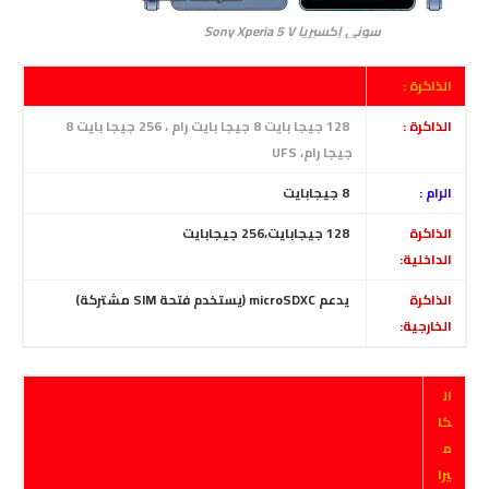
سوني إكسبريا Sony Xperia 5 V
الذاكرة :
الذاكرة :
128 جيجا بايت 8 جيجا بايت رام ، 256 جيجا بايت 8
جيجا رام، UFS
الرام :
8 جيجابايت
الذاكرة
128
جيجابايت،256 جيجابايت
الداخلية:
الذاكرة
يدعم microSDXC (يستخدم فتحة SIM مشتركة)
الخارجية:
ال
كا
م
يرا