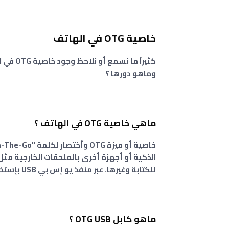
خاصية OTG في الهاتف
وماهو دورها ؟
ماهي خاصية OTG في الهاتف ؟
الذكية أو أجهزة أخرى بالملحقات الخارجية مثل
للكتابة وغيرها. عبر منفذ يو إس بي USB بإستخدام كابل يعرف بـ Cable USB OTG.
ماهو كابل OTG USB ؟