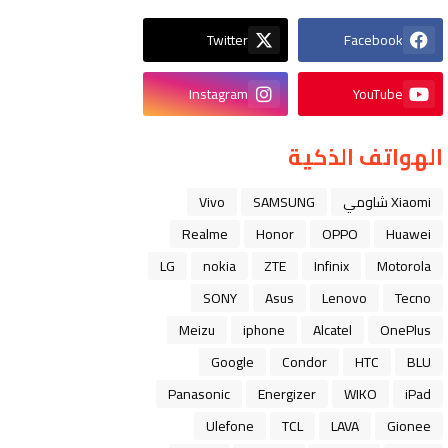
Twitter
Facebook
Instagram
YouTube
الهواتف الذكية
Xiaomi شاومي
SAMSUNG
Vivo
Realme
Honor
OPPO
Huawei
LG
nokia
ZTE
Infinix
Motorola
SONY
Asus
Lenovo
Tecno
Meizu
iphone
Alcatel
OnePlus
Google
Condor
HTC
BLU
Panasonic
Energizer
WIKO
iPad
Ulefone
TCL
LAVA
Gionee