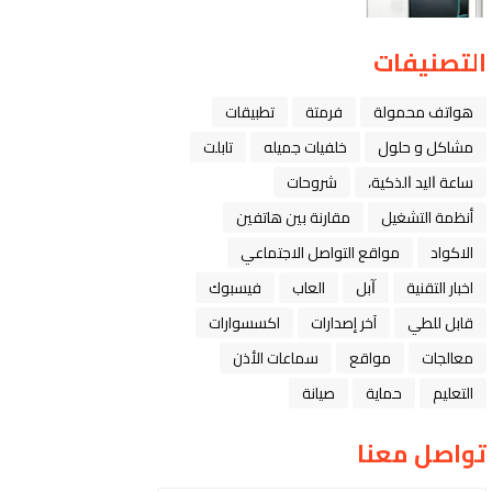
التصنيفات
هواتف محمولة
فرمتة
تطبيقات
مشاكل و حلول
خلفيات جميله
تابلت
ﺳﺎﻋﺔ ﺍﻟﻴﺪ ﺍﻟﺬﻛﻴﺔ،
شروحات
أنظمة التشغيل
مقارنة بين هاتفين
الاكواد
مواقع التواصل الاجتماعي
اخبار التقنية
ﺁﺑﻞ
العاب
فيسبوك
قابل للطي
آخر إصدارات
اكسسوارات
معالجات
مواقع
سماعات الأذن
التعليم
حماية
صيانة
تواصل معنا