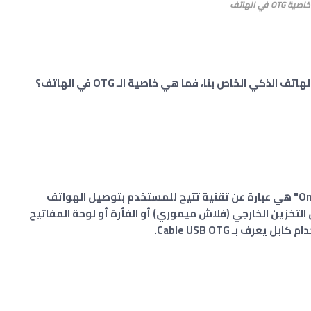
خاصية OTG في الهاتف
كثيراً ما نسمع أو نلاحظ وجود خاصية OTG في الهاتف الذكي الخاص بنا، فما هي خاصية الـ OTG في الهاتف؟
خاصية أو ميزة OTG وأختصار لكلمة "On-The-Go" هي عبارة عن تقنية تتيح للمستخدم بتوصيل الهواتف
 التخزين الخارجي (فلاش ميموري) أو الفأرة أو لوحة المفاتيح