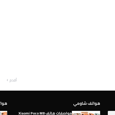
أقدم
هواتف شاومي
هواتف 
مواصفات هاتف Xiaomi Poco M8