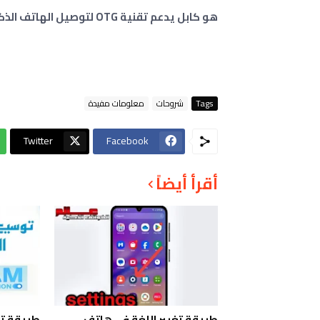
هو كابل يدعم تقنية OTG لتوصيل الهاتف الذكي أو أجهزة أخرى بالملحقات خارجية كالفلاش ميموري .
Tags
شروحات
معلومات مفيدة
Twitter
Facebook
أقرأ أيضاً
طريقة تغيير اللغة في هاتف
طريقة تو