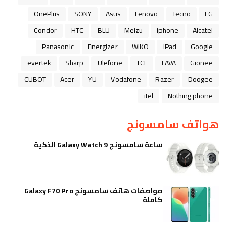
OnePlus
SONY
Asus
Lenovo
Tecno
LG
Condor
HTC
BLU
Meizu
iphone
Alcatel
Panasonic
Energizer
WIKO
iPad
Google
evertek
Sharp
Ulefone
TCL
LAVA
Gionee
CUBOT
Acer
YU
Vodafone
Razer
Doogee
itel
Nothing phone
هواتف سامسونج
ساعة سامسونج Galaxy Watch 9 الذكية
مواصفات هاتف سامسونج Galaxy F70 Pro
كاملة