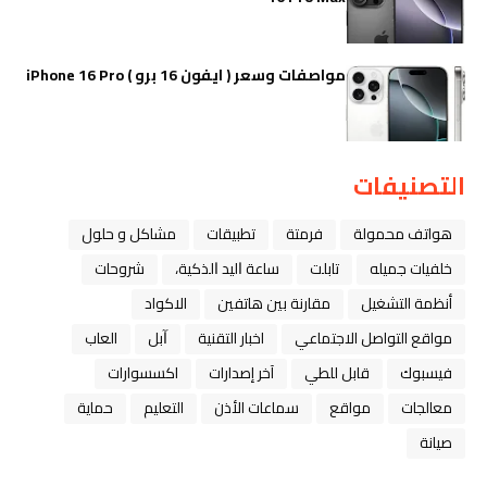
مواصفات وسعر ( ايفون 16 برو ) iPhone 16 Pro
التصنيفات
هواتف محمولة
فرمتة
تطبيقات
مشاكل و حلول
خلفيات جميله
تابلت
ﺳﺎﻋﺔ ﺍﻟﻴﺪ ﺍﻟﺬﻛﻴﺔ،
شروحات
أنظمة التشغيل
مقارنة بين هاتفين
الاكواد
مواقع التواصل الاجتماعي
اخبار التقنية
ﺁﺑﻞ
العاب
فيسبوك
قابل للطي
آخر إصدارات
اكسسوارات
معالجات
مواقع
سماعات الأذن
التعليم
حماية
صيانة