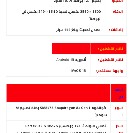
الحجم:
بحجم
12.1 بوصة، 107.4 سم2
الدقة:
1600 × 2560 بكسل، نسبة 16:10
(~249 بكسل في
البوصة)
إضافات :
معدل تحديث يبلغ 144 هرتز
نظام التشغيل :
نظام التشغيل :
أندرويد Android 13
واجهة مستخدم:
MyOS 13
المعا
لج :
النوع
كوالكوم SM8475 Snapdragon 8+ Gen 1
بدقة تصنيع
(4
:
نانومتر)
السر
ثماني النواة (1x3.0 جيجاهرتز Cortex-X2 & 3x2.75
عة :
جيجاهرتز Cortex-A710 & 4x2.0 جيجاهرتز Cortex-A510)