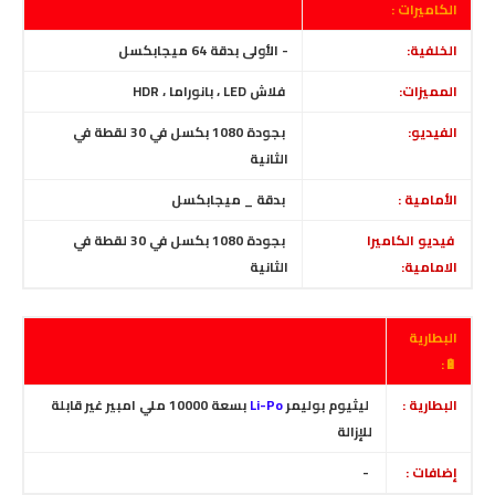
الكاميرات :
الخلفية:
- الأولى بدقة 64 ميجابكسل
المميزات:
فلاش LED ، بانوراما ، HDR
الفيديو:
بجودة 1080 بكسل في 30 لقطة في
الثانية
الأمامية :
بدقة _ ميجابكسل
فيديو الكاميرا
بجودة 1080 بكسل في 30 لقطة في
الامامية:
الثانية
البطارية
🔋:
البطارية :
ليثيوم بوليمر
Li-Po
بسعة 10000 ملي امبير غير قابلة
للإزالة
إضافات :
-