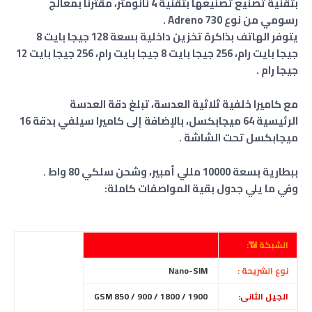
بتقنية تصنيع تصنيعها بتقنية 4 نانومتر، مقترنًا بمعالج
رسومي من نوع Adreno 730 .
يتوفر الهاتف بذاكرة تخزين داخلية بسعة 128 جيجا بايت 8
جيجا بايت رام، 256 جيجا بايت 8 جيجا بايت رام، 256 جيجا بايت 12
جيجا رام .
مع كاميرا خلفية ثلاثية العدسة، تبلغ دقة العدسة
الرئيسية 64 ميجابكسل، بالإضافة إلى كاميرا سيلفي بدقة 16
ميجابكسل تحت الشاشة .
ببطارية بسعة 10000 مللي أمبير، وشحن سلكي 80 واط .
وفي ما يلي جدول بقية المواصفات كاملة:
الشبكة 📶:
نوع الشريحة :
Nano-SIM
الجيل الثانى:
GSM 850 / 900 / 1800 / 1900