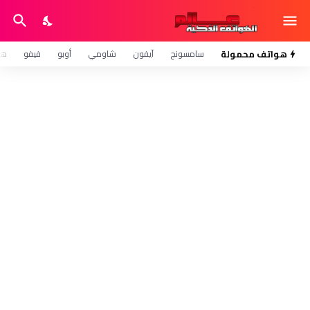
هواتف محمولة
سامسونج
آيفون
شاومي
أوبو
فيفو
هو