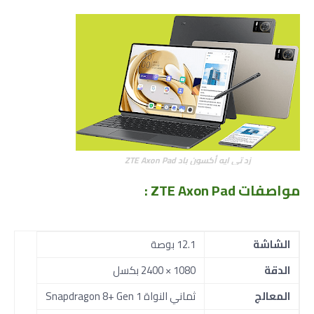
زد تي ايه أكسون باد ZTE Axon Pad
مواصفات ZTE Axon Pad
:
الشاشة
12.1 بوصة
الدقة
1080 × 2400 بكسل
المعالج
ثماني النواة Snapdragon 8+ Gen 1