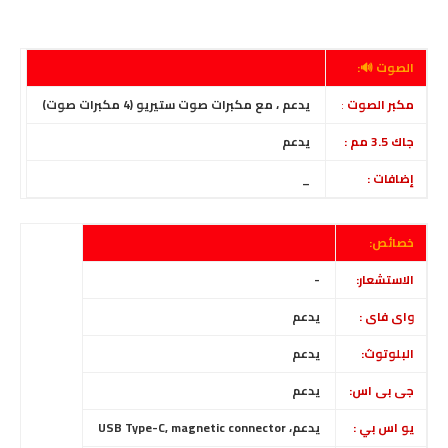
الصوت 🔊:
مكبر الصوت
:
يدعم ،
مع مكبرات صوت ستيريو (4 مكبرات صوت)
جاك 3.5 مم :
يدعم
إضافات :
_
خصائص:
الاستشعار:
-
واى فاى :
يدعم
البلوتوث:
يدعم
جى بى اس:
يدعم
يو اس بي :
يدعم، USB Type-C, magnetic connector