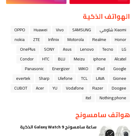
الهواتف الذكية
Xiaomi شاومي
SAMSUNG
Vivo
Huawei
OPPO
nokia
ZTE
Infinix
Motorola
Realme
Honor
OnePlus
SONY
Asus
Lenovo
Tecno
LG
Condor
HTC
BLU
Meizu
iphone
Alcatel
Panasonic
Energizer
WIKO
iPad
Google
evertek
Sharp
Ulefone
TCL
LAVA
Gionee
CUBOT
Acer
YU
Vodafone
Razer
Doogee
itel
Nothing phone
هواتف سامسونج
ساعة سامسونج Galaxy Watch 9 الذكية