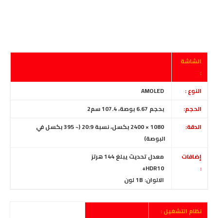
الشاشة
:
النوع :
AMOLED
الحجم:
بحجم
6.67 بوصة، 107.4 سم2
الدقة:
1080 × 2400 بكسل، نسبة 20:9
(~ 395 بكسل في
البوصة)
إضافات
معدل تحديث يبلغ 144 هرتز
HDR10+
:
الالوان: 1B لون
نظام التشغيل :