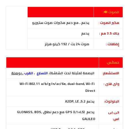
الصوت 🔊:
مكبر الصوت
:
يدعم ،
مع دعم مكبرات صوت ستيريو
جاك 3.5 مم :
يدعم
إضافات :
صوت 24 بت / 192 كيلو هرتز
خصائص:
الاستشعار:
البصمة (مثبتة تحت الشاشة)،
التسارع
،
القرب
، بوصلة
واى فاى :
Wi-Fi 802.11 a/b/g/n/ac/6e, dual-band, Wi-Fi
Direct
البلوتوث:
يدعم 5.2, A2DP, LE
جى بى
يدعم GPS (L1+L5) مع دعم نطاق GLONASS, BDS,
اس:
GALILEO