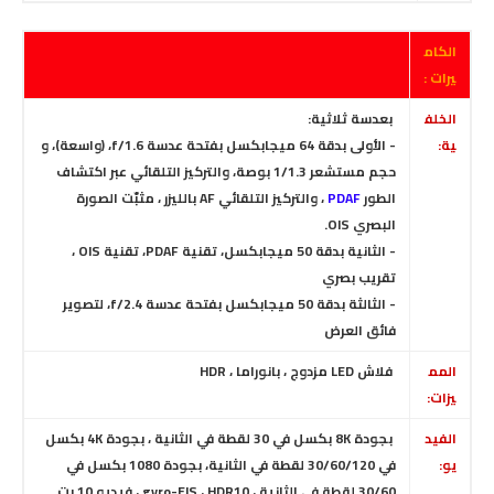
الكام
يرات :
الخلف
بعدسة ثلاثية:
ية:
- الأولى بدقة 64 ميجابكسل بفتحة عدسة f/1.6، (واسعة)، و
حجم مستشعر 1/1.3 بوصة،
والتركيز التلقائي عبر اكتشاف
الطور
PDAF
، والتركيز التلقائي AF بالليزر ، مثبّت الصورة
البصري OIS.
- الثانية بدقة 50 ميجابكسل، تقنية PDAF، تقنية OIS ،
تقريب بصري
- الثالثة بدقة 50 ميجابكسل بفتحة عدسة f/2.4، لتصوير
فائق العرض
المم
فلاش LED مزدوج ، بانوراما ، HDR
يزات:
الفيد
بجودة 8K بكسل في 30 لقطة في الثانية ، بجودة 4K بكسل
يو:
في 30/60/120 لقطة في الثانية، بجودة 1080 بكسل في
30/60 لقطة في الثانية ، gyro-EIS ، HDR10 ، فيديو 10 بت