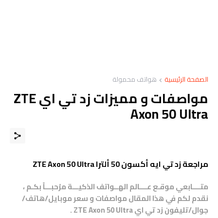
الصفحة الرئيسية
هواتف محمولة
مواصفات و مميزات زد تي اي ZTE
Axon 50 Ultra
مراجعة زد تي ايه أكسون 50 ألترا ZTE Axon 50 Ultra
متــــابعي موقـع عــــالم الهــواتف الذكيـــة مرْحبـــاً بكـم ،
نقدم لكم في هذا المقال مواصفات و سعر موبايل/هاتف/
جوال/تليفون زد تي اي
ZTE Axon 50 Ultra
.