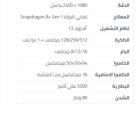
الدقة
1080 × 2400 بكسل
المعالج
ثماني النواة Snapdragon 8+ Gen 1
نظام التشغيل
أندرويد 13
الذاكرة
128/256/512 جيجابايت + 1 تيرا بايت
الرام
8/12/16 جيجابايت
الكاميرا
50+50+64 ميجابكسل
الكاميرا الامامية
16 ميجابكسل تحت الشاشة
البطارية
5000 مللي أمبير
الشحن
80 واط .