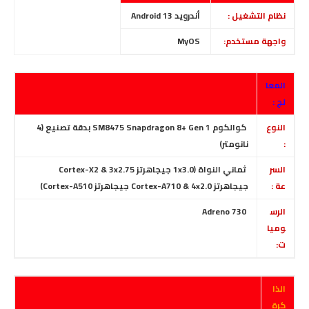
نظام التشغيل :
أندرويد Android 13
واجهة مستخدم:
MyOS
المعا
لج :
النوع
كوالكوم SM8475 Snapdragon 8+ Gen 1
بدقة تصنيع
(4
:
نانومتر)
السر
ثماني النواة (1x3.0 جيجاهرتز Cortex-X2 & 3x2.75
عة :
جيجاهرتز Cortex-A710 & 4x2.0 جيجاهرتز Cortex-A510)
الرس
Adreno 730
وميا
ت:
الذا
كرة