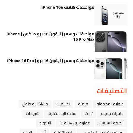
مواصفات هاتف iPhone 16e
مواصفات وسعر ( ايفون 16 برو ماكس ) iPhone
16 Pro Max
مواصفات وسعر ( ايفون 16 برو ) iPhone 16 Pro
التصنيفات
هواتف محمولة
فرمتة
تطبيقات
مشاكل و حلول
خلفيات جميله
تابلت
ﺳﺎﻋﺔ ﺍﻟﻴﺪ ﺍﻟﺬﻛﻴﺔ،
شروحات
أنظمة التشغيل
مقارنة بين هاتفين
الاكواد
مواقع التواصل الاجتماعي
اخبار التقنية
ﺁﺑﻞ
العاب