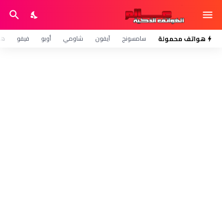
هواتف محمولة
سامسونج
آيفون
شاومي
أوبو
فيفو
هو