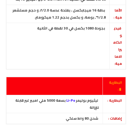
الأما
بدقة 16 ميجابكسل
، بفتحة عدسة f/2.0، و حجم مستشعر
مية :
1/2.8", بوصة، و بكسل بحجم 1.22 ميكرومتر،
فيدي
بجودة 1080 بكسل في 30 لقطة في الثانية
و
الكام
يرا
الاما
مية:
البطارية
🔋:
البطارية :
ليثيوم بوليمر
Li-Po
بسعة 5000 ملي امبير غير قابلة
للإزالة
إضافات :
شحن 80 واط سلكي