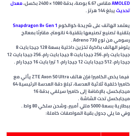
AMOLED
مقاس 6.67 بوصة، بدقة 1080 × 2400 بكسل،
معدل
تحديث
يبلغ 144 هرتز .
يعتمد الهاتف على شريحة كوالكوم
Snapdragon 8+ Gen 1
بتقنية تصنيع تصنيعها بتقنية 4 نانومتر، مقترنًا بمعالج
رسومي من نوع Adreno 730 .
يتوفر الهاتف بذاكرة تخزين داخلية بسعة 128 جيجا بايت 8
جيجا بايت رام، 256 جيجا بايت 8 جيجا بايت رام، 256 جيجا بايت 12
جيجا رام، 512 جيجا بايت 12 جيجا رام، 1 تيرا بايت 16 جيجا رام .
فيما يخص الكاميرا فإن هاتف ZTE Axon 50 Ultra يأتي مع
كاميرا خلفية ثلاثية العدسة، تبلغ دقة العدسة الرئيسية 64
ميجابكسل، بالإضافة إلى كاميرا سيلفي بدقة 16
ميجابكسل تحت الشاشة .
ببطارية بسعة 5000 مللي أمبير، وشحن سلكي 80 واط .
وفي ما يلي جدول بقية المواصفات كاملة: