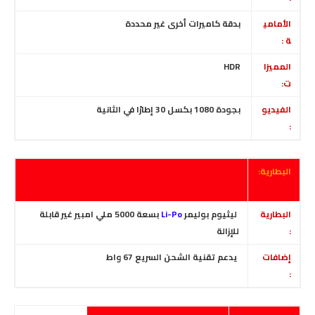
الأمامي
بدقة كاميرات أخرى غير محددة
ة :
المميزا
HDR
ت:
الفيديو
بجودة 1080 بكسل 30 إطارًا في الثانية
:
البطارية:
البطارية
ليثيوم بوليمر
Li-Po
بسعة 5000 ملي امبير غير قابلة
:
للإزالة
إضافات
يدعم تقنية الشحن السريع 67 واط
: