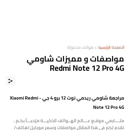
الصفحة الرئيسية
هواتف محمولة
مواصفات و مميزات شاومي
Redmi Note 12 Pro 4G
مراجعة شاومي ريدمي نوت 12 برو 4 جي - Xiaomi Redmi
Note 12 Pro 4G
متــــابعي موقـع عــــالم الهــواتف الذكيـــة مرْحبـــاً بكـم ،
نقدم لكم في هذا المقال مواصفات وسعر موبايل/هاتف/