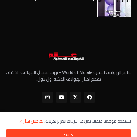
عالم الهواتف الذكية World of Mobile - ﺗﻬﺘﻢ ﺑﻤﺠﺎﻝ الهواتف الذكية ،
تقدم اخبار الهواتف الذكية أول بأول،
يستخدم موقعنا ملفات تعريف الارتباط لتعزيز تجربتك.
تفاصيل اكثر
الرئيسية
معلومات عنا
سياسة الخصوصية
اتصل بنا
حسنًا!
جميع الحقوق محفوظة - عالم الهواتف الذكية ©