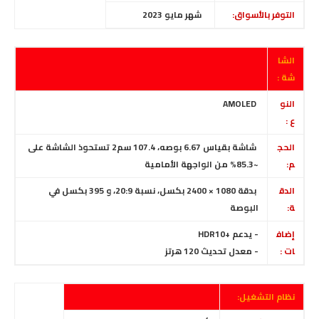
التوفر بالأسواق:
شهر مايو 2023
الشا
شة :
النو
AMOLED
ع :
الحج
شاشة بقياس 6.67 بوصه، 107.4 سم2 تستحوذ الشاشة على
م:
~85.3% من الواجهة الأمامية
الدق
بدقة
1080 × 2400 بكسل، نسبة 20:9، و 395 بكسل في
ة:
البوصة
إضاف
- يدعم
+
HDR10
ات :
- معدل تحديث 120 هرتز
نظام التشغيل: