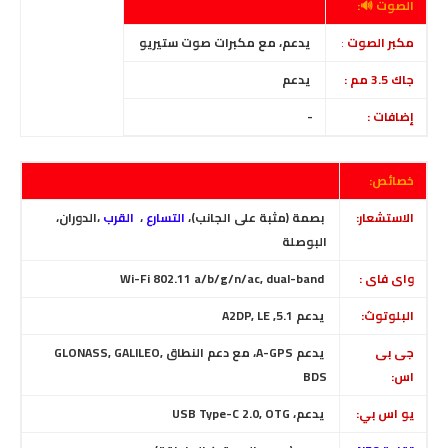
الصوت 🔊:
مكبر الصوت
:
يدعم، مع مكبرات صوت ستيريو
جاك 3.5 مم :
يدعم
إضافات :
-
خصائص:
الاستشعار:
بصمة (مثبة على الجانب)،
التسارع
،
القرب
،الدوران،
البوصلة
واى فاى :
Wi-Fi 802.11 a/b/g/n/ac, dual-band
البلوتوث:
يدعم 5.1, A2DP, LE
جى بى
يدعم A-GPS، مع دعم النطاق GLONASS, GALILEO,
اس:
BDS
يو اس بي:
يدعم، USB Type-C 2.0, OTG