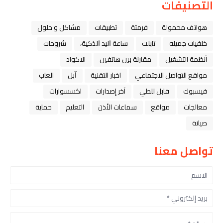
التصنيفات
هواتف محمولة
فرمتة
تطبيقات
مشاكل و حلول
خلفيات جميله
تابلت
ﺳﺎﻋﺔ ﺍﻟﻴﺪ ﺍﻟﺬﻛﻴﺔ،
شروحات
أنظمة التشغيل
مقارنة بين هاتفين
الاكواد
مواقع التواصل الاجتماعي
اخبار التقنية
ﺁﺑﻞ
العاب
فيسبوك
قابل للطي
آخر إصدارات
اكسسوارات
معالجات
مواقع
سماعات الأذن
التعليم
حماية
صيانة
تواصل معنا