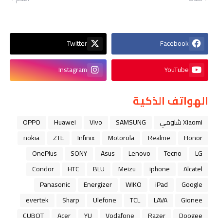
Twitter
Facebook
Instagram
YouTube
الهواتف الذكية
Xiaomi شاومي
SAMSUNG
Vivo
Huawei
OPPO
nokia
ZTE
Infinix
Motorola
Realme
Honor
OnePlus
SONY
Asus
Lenovo
Tecno
LG
Condor
HTC
BLU
Meizu
iphone
Alcatel
Panasonic
Energizer
WIKO
iPad
Google
evertek
Sharp
Ulefone
TCL
LAVA
Gionee
CUBOT
Acer
YU
Vodafone
Razer
Doogee