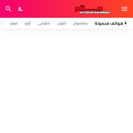
هواتف محمولة
سامسونج
آيفون
شاومي
أوبو
فيفو
هو