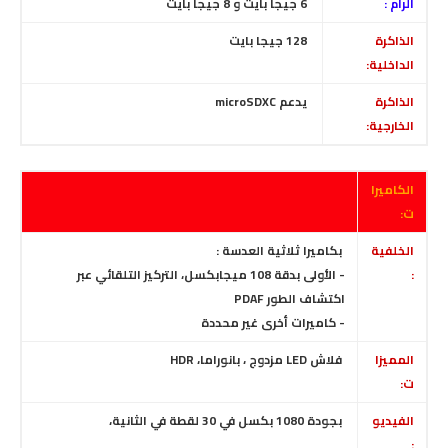
الرام :
6
جيجا بايت
و 8 جيجا بايت
الذاكرة
128
جيجا بايت
الداخلية:
الذاكرة
يدعم microSDXC
الخارجية:
الكاميرا
ت:
الخلفية
بكاميرا ثلاثية العدسة :
:
- الأولى بدقة 108 ميجابكسل
، التركيز التلقائي عبر
اكتشاف الطور PDAF
- كاميرات أخرى غير محددة
المميزا
فلاش LED مزدوج ، بانوراما، HDR
ت:
الفيديو
بجودة 1080 بكسل في 30 لقطة في الثانية،
: