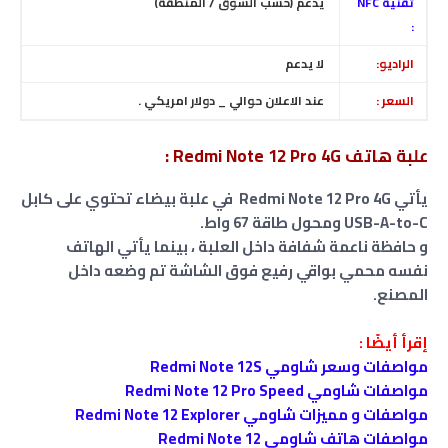
تقنية NFC
يدعم (حسب السوق / المنطقة)
:
الراديو:
لا يدعم
السعر :
عند الاعلان حوالي _ دولار امريكي .
علبة هاتف Redmi Note 12 Pro 4G :
يأتي Redmi Note 12 Pro 4G في علبة بيضاء تحتوي على كابل
USB-A-to-C ومحول طاقة 67 واط.
و حافظة ناعمة شفافة داخل العلبة ، بينما يأتي الهاتف
نفسه محمي بواقي رفيع فوق الشاشة تم وضعه داخل
المصنع.
إقرأ أيضًا :
مواصفات وسعر شاومي Redmi Note 12S
مواصفات شاومي Redmi Note 12 Pro Speed
مواصفات و مميزات شاومي Redmi Note 12 Explorer
مواصفات هاتف شاومي Redmi Note 12