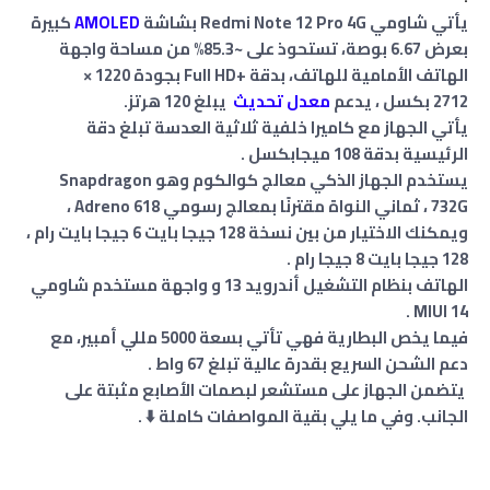
يأتي شاومي Redmi Note 12 Pro 4G ب
شاشة
AMOLED
كبيرة
بعرض 6.67 بوصة، تستحوذ على ~85.3% من مساحة واجهة
الهاتف الأمامية للهاتف، بدقة +Full HD بجودة 1220 ×
2712 بكسل ، يدعم
معدل تحديث
يبلغ 120 هرتز.
يأتي الجهاز مع كاميرا خلفية ثلاثية العدسة تبلغ دقة
الرئيسية بدقة 108 ميجابكسل .
يستخدم الجهاز الذكي معالج كوالكوم وهو Snapdragon
732G ، ثماني النواة مقترنًا بمعالج رسومي Adreno 618 ،
ويمكنك الاختيار من بين نسخة 128 جيجا بايت 6 جيجا بايت رام ،
128 جيجا بايت 8 جيجا رام .
الهاتف بنظام التشغيل أندرويد 13 و واجهة مستخدم شاومي
MIUI 14 .
فيما يخص البطارية فهي تأتي بسعة 5000 مللي أمبير، مع
دعم الشحن السريع بقدرة عالية تبلغ 67 واط .
يتضمن الجهاز على مستشعر لبصمات الأصابع مثبتة على
الجانب. وفي ما يلي بقية المواصفات كاملة ⬇️ .