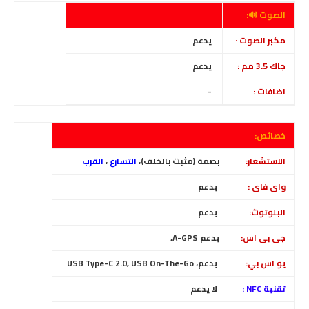
الصوت 🔊:
مكبر الصوت
:
يدعم
جاك 3.5 مم :
يدعم
اضافات :
-
خصائص:
الاستشعار:
بصمة (مثبت بالخلف)،
التسارع
،
القرب
واى فاى :
يدعم
البلوتوث:
يدعم
جى بى اس:
يدعم
A-GPS
،
يو اس بي:
يدعم، USB Type-C 2.0, USB On-The-Go
تقنية NFC :
لا
يدعم