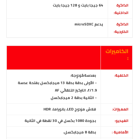
الذاكرة
64 جيجا بايت و
128 جيجا بايت
الداخلية:
الذاكرة
يدعم microSDXC
الخارجية:
الكاميرات
:
الخلفية:
بعدسةمُزدوِجة
:
- الأولى بدقة بدقة 13 ميجابكسل بفتحة عدسة
f/1.9، التركيز التلقائي AF
- الثانية بدقة 2 ميجابكسل
المميزات:
فلاش
مزدوج
LED، بانوراما، HDR
الفيديو:
بجودة 1080 بكسل في 30 لقطة في الثانية
الأمامية :
بدقة 8 ميجابكسل،