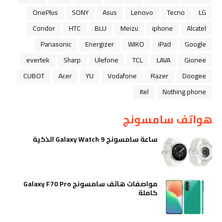
OnePlus
SONY
Asus
Lenovo
Tecno
LG
Condor
HTC
BLU
Meizu
iphone
Alcatel
Panasonic
Energizer
WIKO
iPad
Google
evertek
Sharp
Ulefone
TCL
LAVA
Gionee
CUBOT
Acer
YU
Vodafone
Razer
Doogee
itel
Nothing phone
هواتف سامسونج
ساعة سامسونج Galaxy Watch 9 الذكية
مواصفات هاتف سامسونج Galaxy F70 Pro
كاملة