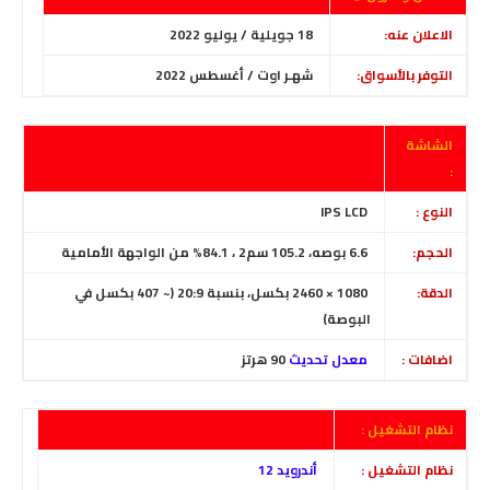
الاعلان عنه:
18 جويلية / يوليو 2022
التوفر بالأسواق:
شهـر اوت / أغسطس 2022
الشاشة
:
النوع :
IPS LCD
الحجم:
6.6 بوصه، 105.2 سم2 ، 84.1% من الواجهة الأمامية
الدقة:
1080 × 2460 بكسل، بنسبة 20:9 (~ 407 بكسل في
البوصة)
اضافات :
معدل تحديث
90 هرتز
نظام التشغيل :
نظام التشغيل :
أندرويد 12