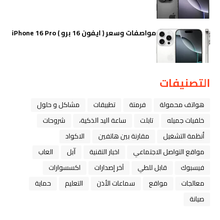
مواصفات وسعر ( ايفون 16 برو ) iPhone 16 Pro
التصنيفات
هواتف محمولة
فرمتة
تطبيقات
مشاكل و حلول
خلفيات جميله
تابلت
ﺳﺎﻋﺔ ﺍﻟﻴﺪ ﺍﻟﺬﻛﻴﺔ،
شروحات
أنظمة التشغيل
مقارنة بين هاتفين
الاكواد
مواقع التواصل الاجتماعي
اخبار التقنية
ﺁﺑﻞ
العاب
فيسبوك
قابل للطي
آخر إصدارات
اكسسوارات
معالجات
مواقع
سماعات الأذن
التعليم
حماية
صيانة