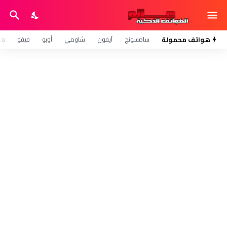
هواتف محمولة
سامسونج
آيفون
شاومي
أوبو
فيفو
هو