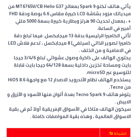
يأتي هاتف تكنو Spark 9 بمعالج MT6765V/CB Helio G37 من
ميدياتك مزود بشاشة LCD كبيرة مقاس 6.6 بوصة ودقة FHD
+ ، بمعدل تحديث 90 هرتز وبطارية كبيرة بسعة 5000 مللي
أمبير في الساعة.
تأتي الكاميرا الرئيسية بدقة 13 ميجابكسل. فيما تبلغ دقة
كاميرا تصوير الذاتي (سيلفي) 8 ميجابكسل ، تدعم فلاش LED
في الامامية و من الخلف .
يحتوي الهاتف على ذاكرة وصول عشوائي تبلغ 3/4/6 جيجا
بايت ومساحة تخزين داخلية بسعة 64/128 جيجا بايت قابلة
للتوسيع عبر microSD.
يستخدم الهاتف نظام الأندرويد الاصدار 12 مع واجهة HiOS 8.6
من Tecno.
يتوفر هاتف Tecno Spark 9 بعدة ألوان منها الأسود و الأزرق و
الابيض .
سيكون الهاتف متاحًا في الأسواق الإفريقية أولاً ثم في بقية
الاسواق العالمية ، وهذه بقية المواصفات كاملة .
الشبكة 📶: