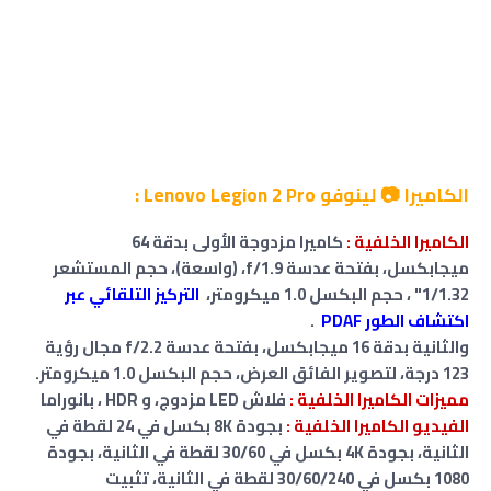
الكاميرا 📷 لينوفو Lenovo Legion 2 Pro :
الكاميرا الخلفية :
كاميرا مزدوجة الأولى بدقة 64
ميجابكسل، بفتحة عدسة f/1.9، (واسعة)،
حجم المستشعر
1/1.32"
، حجم البكسل 1.0 ميكرومتر،
التركيز التلقائي عبر
اكتشاف الطور PDAF
.
والثانية بدقة 16 ميجابكسل
، بفتحة عدسة f/2.2 مجال رؤية
123 درجة
، لتصوير الفائق العرض
، حجم البكسل 1.0 ميكرومتر.
مميزات
الكاميرا الخلفية :
فلاش LED
مزدوج
،
و
HDR ، بانوراما
الفيديو الكاميرا الخلفية :
بجودة 8K بكسل في 24 لقطة في
الثانية
،
بجودة 4K بكسل في 30/60 لقطة في الثانية
،
بجودة
1080 بكسل في 30/60/240 لقطة في الثانية
،
تثبيت