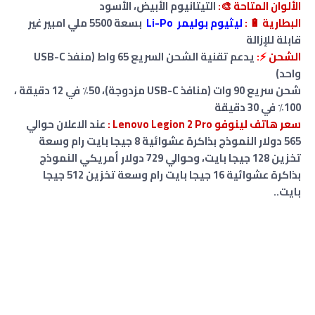
الألوان المتاحة 🎨:
التيتانيوم الأبيض، الأسود
البطارية
🔋
:
ليثيوم بوليمر Li-Po
بسعة 5500 ملي امبير غير
قابلة للإزالة
الشحن
⚡:
يدعم تقنية الشحن السريع 65
واط
(منفذ USB-C
واحد)
شحن سريع 90 وات (منافذ USB-C مزدوجة)، 50٪ في 12 دقيقة ،
100٪ في 30 دقيقة
سعر هاتف لينوفو Lenovo Legion 2 Pro :
عند الاعلان حوالي
565 دولار النموذج بذاكرة عشوائية 8 جيجا بايت رام وسعة
تخزين 128 جيجا بايت
،
و
حوالي 729 دولار أمريكي
النموذج
بذاكرة عشوائية 16 جيجا بايت رام وسعة تخزين 512 جيجا
بايت.
.