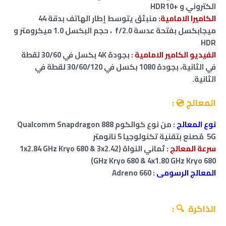
الكتروني و
+
HDR10
الكاميرا الامامية:
منبثق يتوسط إطار الهاتف
بدقة 44
ميجابكسل بفتحة عدسة f/2.0 ، حجم البكسل 1.0 ميكرومتر و
HDR
الفيديو الكامير
الامامية
:
بجودة 4K بكسل في 30/60 لقطة
في الثانية
،
بجودة 1080 بكسل في 30/60/120 لقطة في
الثانية.
المعالج 💿 :
نوع المعالج
:
من نوع كوالكوم Qualcomm Snapdragon 888
5G مُصنع بتقنية تكنولوجيا 5 نانومتر
سرعة المعالج :
ثماني النواة (1x2.84 GHz Kryo 680 & 3x2.42
GHz Kryo 680 & 4x1.80 GHz Kryo 680)
المعالج الرسومى
:
Adreno 660
الذاكرة 🔍 :