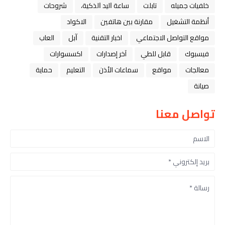
خلفيات جميله
تابلت
ﺳﺎﻋﺔ ﺍﻟﻴﺪ ﺍﻟﺬﻛﻴﺔ،
شروحات
أنظمة التشغيل
مقارنة بين هاتفين
الاكواد
مواقع التواصل الاجتماعي
اخبار التقنية
ﺁﺑﻞ
العاب
فيسبوك
قابل للطي
آخر إصدارات
اكسسوارات
معالجات
مواقع
سماعات الأذن
التعليم
حماية
صيانة
تواصل معنا