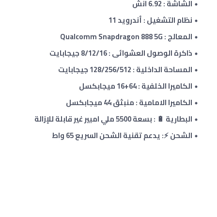
الشاشة : 6.92 انش
نظام التشغيل : أندرويد 11
المعالج : Qualcomm Snapdragon 888 5G
ذاكرة الوصول العشوائى :
8/12/16
جيجابايت
المساحة الداخلية : 128/256/512 جيجابايت
الكاميرا الخلفية : 64+16 ميجابكسل
الكاميرا الامامية : منبثق 44 ميجابكسل
البطارية 🔋 : بسعة 5500 ملي امبير غير قابلة للإزالة
الشحن ⚡: يدعم تقنية الشحن السريع 65 واط