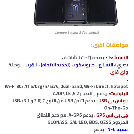
لينوفو
Lenovo Legion 2 Pro
مواصفات اخرى :
الاستشعار:
بصمة (تحت الشاشة ،
بصري)،
التسارع
،
جيروسكوب (تحديد الاتجاه)
،
القرب
، بوصلة
واى فاى
:
Wi-Fi 802.11 a/b/g/n/ac/6, dual-band, Wi-Fi Direct, hotspot
البلوتوث:
يدعم , الاصدار 5.2, A2DP, LE
يو اس بي USB :
يدعم اثنين USB من النوع C (2.0 و 3.1) ،
USB
On-The-Go
جى بى اس GPS :
يدعم
A-GPS، مع دعم النطاق
المزدوج GLONASS, GALILEO, BDS, QZSS
تقنية NFC
:
يدعم