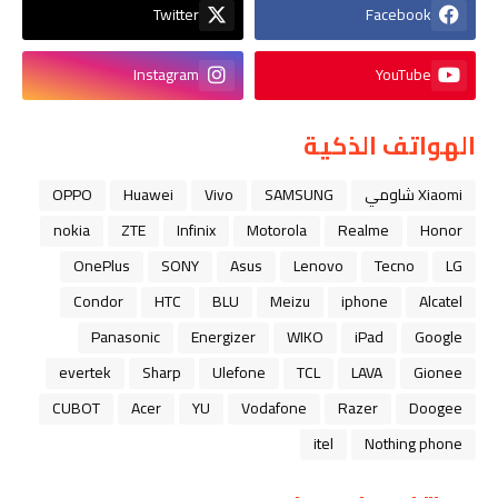
Twitter
Facebook
Instagram
YouTube
الهواتف الذكية
Xiaomi شاومي
SAMSUNG
Vivo
Huawei
OPPO
nokia
ZTE
Infinix
Motorola
Realme
Honor
OnePlus
SONY
Asus
Lenovo
Tecno
LG
Condor
HTC
BLU
Meizu
iphone
Alcatel
Panasonic
Energizer
WIKO
iPad
Google
evertek
Sharp
Ulefone
TCL
LAVA
Gionee
CUBOT
Acer
YU
Vodafone
Razer
Doogee
itel
Nothing phone