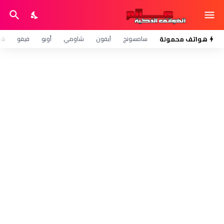
هواتف محمولة
سامسونج
آيفون
شاومي
أوبو
فيفو
هو