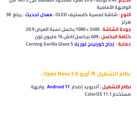
الواجهة الأمامية
النوع :
شاشة لمسية كابستيف OLED
،
معدل تحديث
:
يبلغ 90
هرتز
جودة الشاشة :
2400 × 1080 بكسل نسبة العرض 20:9
كثافة البكسل :
409 بيكسل/انش 16 مليون لون
حماية :
زجاج كورنينج غوريلا
Corning Gorilla Glass 5
نظام التشغيل 📂
أوبو Oppo Reno 5 K
:
نظام التشغيل :
أندرويد إصدار
Android 11
. واجهة
مستخدم ColorOS 11.1