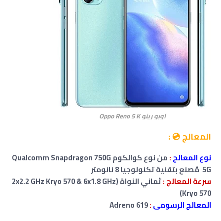
اوبو رينو Oppo Reno 5 K
المعالج 💿 :
نوع المعالج
:
من نوع كوالكوم Qualcomm Snapdragon 750G
5G مُصنع بتقنية تكنولوجيا 8 نانومتر
سرعة المعالج :
ثماني النواة (2x2.2 GHz Kryo 570 & 6x1.8 GHz
Kryo 570)
المعالج الرسومى
:
Adreno 619