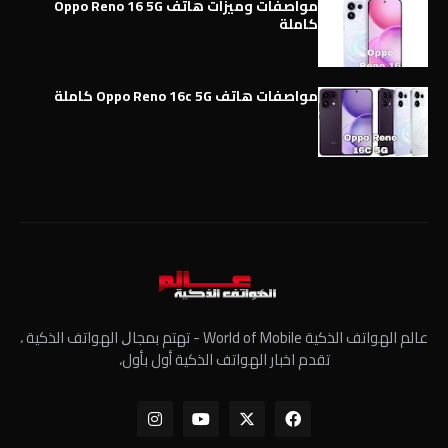
مواصفات وميزات هاتف Oppo Reno 16 5G
كاملة
مواصفات هاتف Oppo Reno 16c 5G كاملة
عالم الهواتف الذكية World of Mobile - ﺗﻬﺘﻢ ﺑﻤﺠﺎﻝ الهواتف الذكية ،
تقدم اخبار الهواتف الذكية أول بأول،