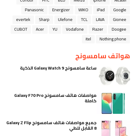
Condor
HTC
BLU
Meizu
iphone
Alcatel
Panasonic
Energizer
WIKO
iPad
Google
evertek
Sharp
Ulefone
TCL
LAVA
Gionee
CUBOT
Acer
YU
Vodafone
Razer
Doogee
itel
Nothing phone
هواتف سامسونج
ساعة سامسونج Galaxy Watch 9 الذكية
مواصفات هاتف سامسونج Galaxy F70 Pro
كاملة
جميع مواصفات هاتف سامسونج Galaxy Z Flip
8 القابل للطي