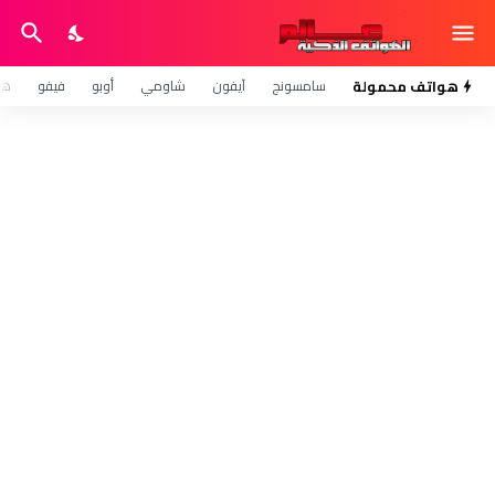
هواتف محمولة
سامسونج
آيفون
شاومي
أوبو
فيفو
هو