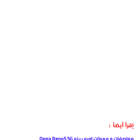
إقرأ أيضاً :
مواصفات و مميزات اوبو رينو Oppo Reno5 5G