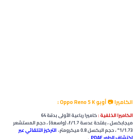
الكاميرا 📷 أوبو Oppo Reno 5 K :
الكاميرا الخلفية :
كاميرا رباعية الأولى بدقة 64
ميجابكسل ،
بفتحة عدسة f/1.7،
(واسعة) ،
حجم المستشعر
1/1.73"
، حجم البكسل 0.8 ميكرومتر،
التركيز التلقائي عبر
اكتشاف الطور PDAF
.