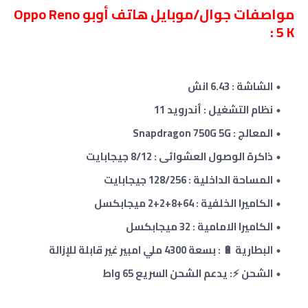
مواصفات جوال/موبايل هاتف أوبو Oppo Reno
5 K :
الشاشة : 6.43 انش
نظام التشغيل : أندرويد 11
المعالج : Snapdragon 750G 5G
ذاكرة الوصول العشوائى :
8/12
جيجابايت
المساحة الداخلية :
128/256
جيجابايت
الكاميرا الخلفية : 64+8+2
+2
ميجابكسل
الكاميرا الامامية : 32 ميجابكسل
البطارية 🔋 : بسعة 4300 ملي امبير غير قابلة للإزالة
الشحن ⚡: يدعم الشحن السريع
65 واط