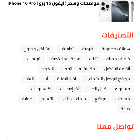
مواصفات وسعر ( ايفون 16 برو ) iPhone 16 Pro
التصنيفات
هواتف محمولة
فرمتة
تطبيقات
مشاكل و حلول
خلفيات جميله
تابلت
ﺳﺎﻋﺔ ﺍﻟﻴﺪ ﺍﻟﺬﻛﻴﺔ،
شروحات
أنظمة التشغيل
مقارنة بين هاتفين
الاكواد
مواقع التواصل الاجتماعي
اخبار التقنية
ﺁﺑﻞ
العاب
فيسبوك
قابل للطي
آخر إصدارات
اكسسوارات
معالجات
مواقع
سماعات الأذن
التعليم
حماية
صيانة
تواصل معنا