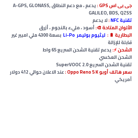
جى بى اس GPS :
يدعم ، مع دعم النطاق A-GPS, GLONASS,
GALILEO, BDS, QZSS
تقنية NFC
:
لا يدعم
الألوان المتاحة 🎨:
أسود ، مليء بالنجوم ، أزرق
البطارية
🔋
:
ليثيوم بوليمر Li-Po
بسعة 4300 ملي امبير غير
قابلة للإزالة
الشحن
⚡:
يدعم تقنية الشحن السريع 65 واط
الشحن العكسي
تقنية الشحن السريع SuperVOOC 2.0
سعر هاتف أوبو Oppo Reno 5 K :
عند الاعلان حوالي 412 دولار
أمريكي