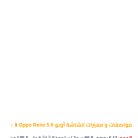
مواصفات
و مميزات الشاشة
أوبو Oppo Reno 5 K
📱
:
الحجم:
6.43 بوصه ، 99.8 سم2 تستحوذ الشاشة على 85.5% من