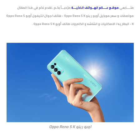
متــــابعي
موقـع عــــالم الهــواتف الذكيـــة
مرْحبـــاً بكـم ، نقدم لكم في هذا المقال
مواصفات و سعر موبايل أوبو رينو Oppo Reno 5 K - هاتف/جوال/تليفون أوبو Oppo Reno 5
K - البطاريه/ الامكانيات و الشاشه و الكاميرات هاتف أوبو Oppo Reno 5 K .
اوبو رينو Oppo Reno 5 K