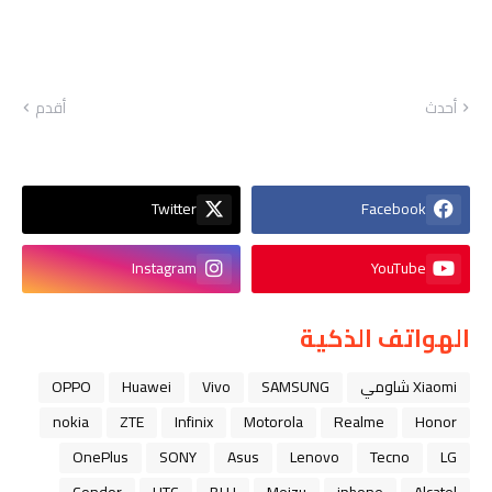
أحدث
أقدم
Twitter
Facebook
Instagram
YouTube
الهواتف الذكية
Xiaomi شاومي
SAMSUNG
Vivo
Huawei
OPPO
nokia
ZTE
Infinix
Motorola
Realme
Honor
OnePlus
SONY
Asus
Lenovo
Tecno
LG