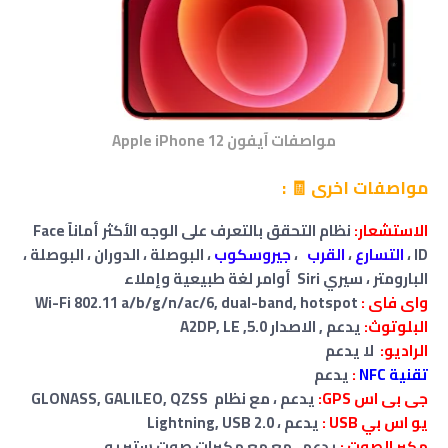
مواصفات آيفون Apple iPhone 12
مواصفات اخرى 🧾 :
الاستشعار:
نظام التحقق بالتعرف على الوجه الأكثر أماناً Face
ID ،
التسارع
،
القرب
،
جيروسكوب
، البوصلة ، الدوران ، البوصلة ،
البارومتر ، سيري Siri أوامر لغة طبيعية وإملاء
واى فاى :
Wi-Fi 802.11 a/b/g/n/ac/6, dual-band, hotspot
البلوتوث:
يدعم , الاصدار 5.0, A2DP, LE
الراديو:
لا يدعم
تقنية NFC
:
يدعم
جى بى اس GPS:
يدعم ، مع نظام GLONASS, GALILEO, QZSS
يو اس بي USB :
يدعم ، Lightning, USB 2.0
مكبر الصوت :
يدعم ، مع مع مكبرات صوت ستيريو