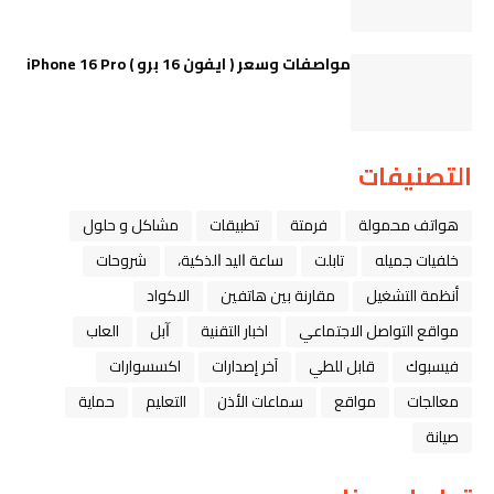
مواصفات وسعر ( ايفون 16 برو ) iPhone 16 Pro
التصنيفات
هواتف محمولة
فرمتة
تطبيقات
مشاكل و حلول
خلفيات جميله
تابلت
ﺳﺎﻋﺔ ﺍﻟﻴﺪ ﺍﻟﺬﻛﻴﺔ،
شروحات
أنظمة التشغيل
مقارنة بين هاتفين
الاكواد
مواقع التواصل الاجتماعي
اخبار التقنية
ﺁﺑﻞ
العاب
فيسبوك
قابل للطي
آخر إصدارات
اكسسوارات
معالجات
مواقع
سماعات الأذن
التعليم
حماية
صيانة