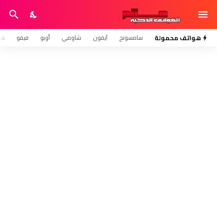
هواتف محمولة
سامسونج
آيفون
شاومي
أوبو
فيفو
هو