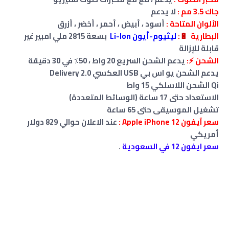
جاك 3.5 مم :
لا يدعم
الألوان المتاحة :
أسود ، أبيض ، أحمر ، أخضر ، أزرق
البطارية
🔋
:
ليثيوم-أيون Li-Ion
بسعة 2815 ملي امبير غير
قابلة للإزالة
الشحن ⚡:
يدعم الشحن السريع 20 واط ، 50٪ في 30 دقيقة
يدعم الشحن يو اس بي USB العكسي Delivery 2.0
Qi
الشحن اللاسلكي
15 واط
الاستعداد حتى 17 ساعة (الوسائط المتعددة)
تشغيل الموسيقى حتى 65 ساعة
سعر آيفون Apple iPhone 12 :
عند الاعلان حوالي 829 دولار
أمريكي
سعر ايفون 12 في السعودية
.