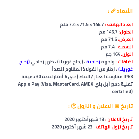
الأبعاد 📏 :
ابعاد الهاتف :
146.7 × 71.5 × 7.4 ملم
الطول:
146.7 مم
العرض:
71.5 مم
السمك:
7.4 مم
الوزن:
164 جم
اضافات :
واجهة
زجاجية
، (زجاج غوريلا) ، ظهر زجاجي
(زجاج
غوريلا)
، إطار من الفولاذ المقاوم للصدأ
IP68 مقاومة الغبار / الماء (حتى 6 أمتار لمدة 30 دقيقة
تقنية دفع أبل باي Apple Pay (Visa, MasterCard, AMEX
certified)
تاريخ 📅 الاعلان و النزول 🕑 :
تاريخ الاعلان :
13 شهرأكتوبر 2020
تاريخ نزول الهاتف :
23
شهر
أكتوبر
2020