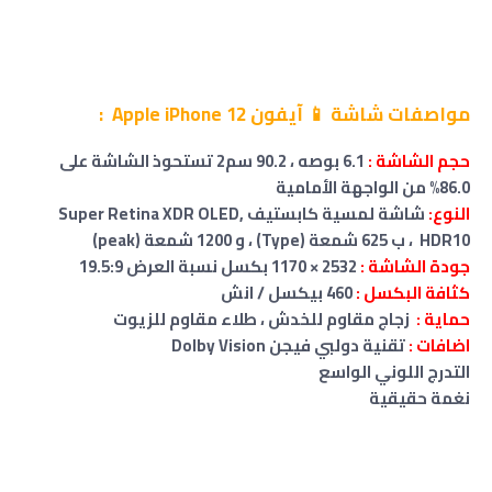
مواصفات شاشة 📱 آيفون Apple iPhone 12 :
حجم
الشاشة
:
6.1 بوصه ، 90.2 سم2 تستحوذ الشاشة على
86.0% من الواجهة الأمامية
النوع:
شاشة لمسية كابستيف Super Retina XDR OLED,
HDR10
، ب 625 شمعة (Type)
،
و 1200 شمعة (peak)
جودة الشاشة :
2532 × 1170 بكسل نسبة العرض 19.5:9
كثافة البكسل :
460 بيكسل / انش
حماية :
زجاج مقاوم للخدش ، طلاء مقاوم للزيوت
اضافات :
تقنية دولبي فيجن Dolby Vision
التدرج اللوني الواسع
نغمة حقيقية