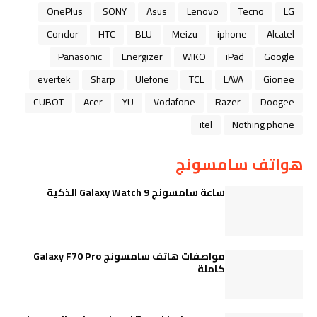
OnePlus
SONY
Asus
Lenovo
Tecno
LG
Condor
HTC
BLU
Meizu
iphone
Alcatel
Panasonic
Energizer
WIKO
iPad
Google
evertek
Sharp
Ulefone
TCL
LAVA
Gionee
CUBOT
Acer
YU
Vodafone
Razer
Doogee
itel
Nothing phone
هواتف سامسونج
ساعة سامسونج Galaxy Watch 9 الذكية
مواصفات هاتف سامسونج Galaxy F70 Pro
كاملة