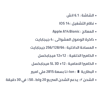
الشاشة : 6.1 انش
نظام التشغيل : IOS 14
المعالج : Apple A14 Bionic
ذاكرة الوصول العشوائى : 4
جيجابايت
المساحة الداخلية : 256/128
/64
جيجابايت
الكاميرا الخلفية : 12+12 ميجابكسل
الكاميرا الامامية : 12+
SL 3D ميجابكسل
البطارية 🔋 : Li-Ion بسعة 2815 ملي امبير
الشحن ⚡: يدعم الشحن السريع 20 واط ، 50٪ في 30 دقيقة