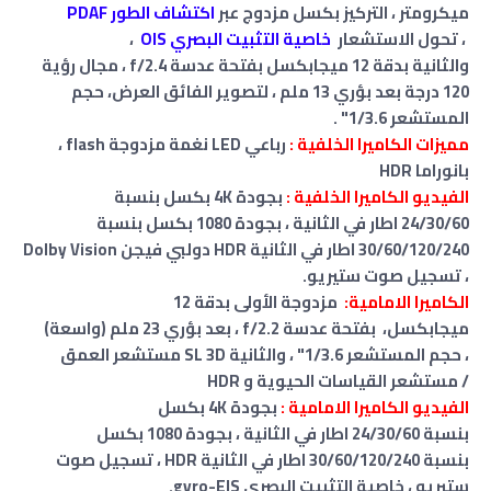
ميكرومتر ، التركيز بكسل مزدوج عبر
اكتشاف الطور PDAF
، تحول الاستشعار
خاصية التثبيت البصري OIS
،
والثانية بدقة 12 ميجابكسل بفتحة عدسة f/2.4
، مجال رؤية
120 درجة
بعد بؤري 13 ملم
، لتصوير الفائق العرض
، حجم
المستشعر 1/3.6" .
مميزات الكاميرا الخلفية :
رباعي LED
نغمة مزدوجة flash ،
بانوراما
HDR
الفيديو الكاميرا الخلفية :
بجودة
4K بكسل بنسبة
24/30/60 اطار في الثانية ،
بجودة 1080 بكسل بنسبة
30/60/120/240 اطار في الثانية HDR دولبي فيجن Dolby Vision
، تسجيل صوت ستيريو.
الكاميرا الامامية:
مزدوجة
الأولى بدقة
12
ميجابكسل،
بفتحة عدسة f/2.2
،
بعد بؤري 23 ملم
(واسعة)
،
حجم المستشعر 1/3.6" ،
والثانية SL 3D
مستشعر العمق
/ مستشعر القياسات الحيوية
و
HDR
الفيديو الكاميرا الامامية :
بجودة
4K بكسل
بنسبة 24/30/60 اطار في الثانية ،
بجودة 1080 بكسل
بنسبة 30/60/120/240 اطار في الثانية HDR ، تسجيل صوت
ستيريو
،
خاصية التثبيت البصري
gyro-EIS.