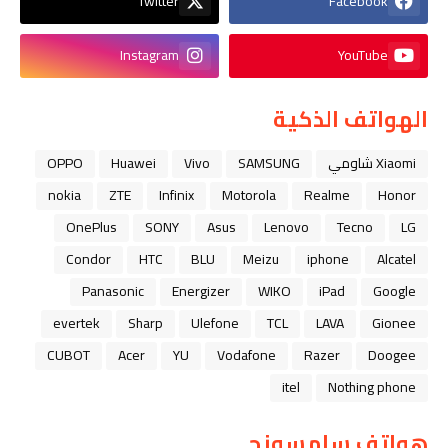
Twitter
Facebook
Instagram
YouTube
الهواتف الذكية
Xiaomi شاومي
SAMSUNG
Vivo
Huawei
OPPO
nokia
ZTE
Infinix
Motorola
Realme
Honor
OnePlus
SONY
Asus
Lenovo
Tecno
LG
Condor
HTC
BLU
Meizu
iphone
Alcatel
Panasonic
Energizer
WIKO
iPad
Google
evertek
Sharp
Ulefone
TCL
LAVA
Gionee
CUBOT
Acer
YU
Vodafone
Razer
Doogee
itel
Nothing phone
هواتف سامسونج