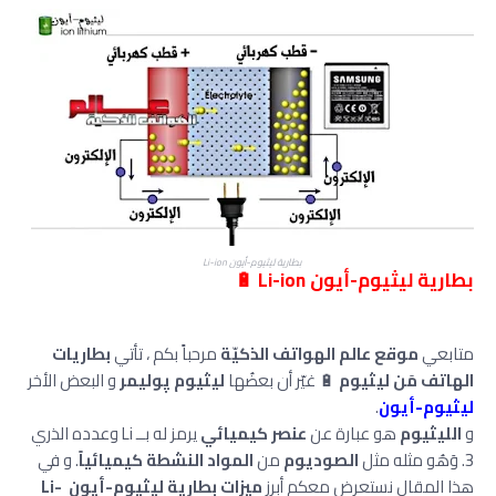
بطارية ليثيوم-أيون Li-ion
بطارية ليثيوم-أيون Li-ion 🔋
متابعي
موقع عالم الهواتف الذكيّة
مرحباً بكم ، تأتي
بطاريات
الهاتف مَن ليثيوم
🔋 غيّر أن بعضُها
ليثيوم پوليمر
و البعض الأخر
ليثيوم-أيون
.
و
الليثيوم
هو عبارة عن
عنصر كيميائي
يرمز له بــ Li وعدده الذري
3. وَهُو مثله مثل
الصوديوم
من
المواد النشطة كيميائياً
. و في
هذا المقال نستعرض معكم أبرز
ميزات بطارية ليثيوم-أيون Li-