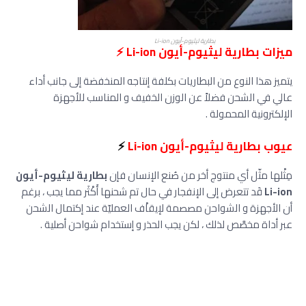
بطارية ليثيوم-أيون Li-ion
ميزات بطارية ليثيوم-أيون Li-ion ⚡
يتميز هذا النوع من البطاريات بكلفة إنتاجه المنخفضة إلى جانب أداء
عالي في الشحن فضلاً عن الوزن الخفيف و المناسب للأجهزة
الإلكترونية المحمولة .
عيوب بطارية ليثيوم-أيون Li-ion
⚡
مِثْلها مثّل أي منتوج أخر من صُنع الإنسان فإن
بطارية ليثيوم-أيون
Li-ion
قَد تتعرض إلى الإنفجار في حال تم شحنها أَكْثَر مما يجب ، برغم
أن الأجهزة و الشواحن مصصمة لإيقاْف العمليّة عند إكتمال الشحن
عبر أداة مخصَّص لذلك ، لكن يجب الحذر و إستخدام شواحن أصلية .