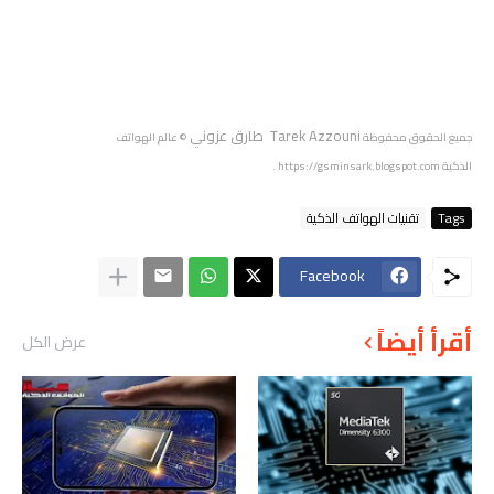
Tarek Azzouni طارق عزوني
جميع الحقوق محفوظة
© عالم الهواتف
الذكية
https://gsminsark.blogspot.com
.
Tags
تقنيات الهواتف الذكية
Facebook
أقرأ أيضاً
عرض الكل