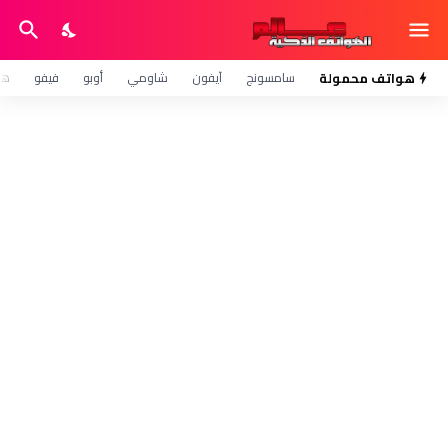
هواتف محمولة
سامسونج
آيفون
شاومي
أوبو
فيفو
هو