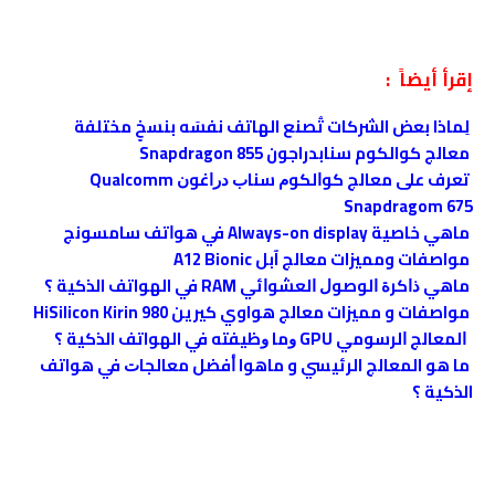
إقرأ أيضاً :
لِماذا بعض الشركات تُصنع الهاتف نفسَه بنسخٍ مختلفة
معالج كوالكوم سنابدراجون Snapdragon 855
تعرف على معالج ﻛﻮﺍﻟﻜﻮﻡ ﺳﻨﺎﺏ ﺩﺭﺍﻏﻮﻥ Qualcomm
Snapdragom 675
ماهي خاصية Always-on display في ﻫﻮﺍﺗﻒ ﺳﺎﻣﺴﻮﻧﺞ
مواصفات ومميزات معالج آبل A12 Bionic
ماهي ﺫﺍﻛﺮﺓ ﺍﻟﻮﺻﻮﻝ ﺍﻟﻌﺸﻮﺍﺋﻲ RAM في الهواتف الذكية ؟
مواصفات و مميزات معالج هواوي كيرين HiSilicon Kirin 980
ﺍﻟﻤﻌﺎﻟﺞ ﺍﻟﺮﺳﻮﻣﻲ GPU ﻭﻣﺎ ﻭﻇﻴﻔﺘﻪ في الهواتف الذكية ؟
ﻣﺎ ﻫﻮ المعالج الرئيسي ‏و ماهوا ﺃﻓﻀﻞ ﻣﻌﺎﻟﺠﺎﺕ في هواتف
الذكية ؟