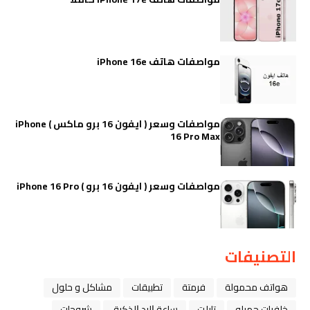
مواصفات هاتف iPhone 16e
مواصفات وسعر ( ايفون 16 برو ماكس ) iPhone
16 Pro Max
مواصفات وسعر ( ايفون 16 برو ) iPhone 16 Pro
التصنيفات
هواتف محمولة
فرمتة
تطبيقات
مشاكل و حلول
خلفيات جميله
تابلت
ﺳﺎﻋﺔ ﺍﻟﻴﺪ ﺍﻟﺬﻛﻴﺔ،
شروحات