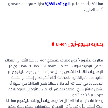
ion
الأكثر أستخداما بين
الهواتف الذكيّة
نظراً لكلفتها المنخفضة و
أدّاها العالي .
بطارية ليثيوم-أيون Li-ion 🔋
بطارية ليثيوم-أيون
وتعرف بمصطلح
Li-ion
، عند النَّظر الى الغطاء
الخلفي للبطرية سوف تلاحظ مثلا "Li-Ion 3020 mAh" ، هذا النوع من
البطاريات القابلة للشحن
وخلال عمليّة الشحن يتحرك
الليثيوم
بين
الآنود Anode والكاثود Cathode أثناء أستهلك او إستخدام الشحنة
الموجودة في البطاريَّة ، أما خلال عمليّة شحن البطاريَّة من الجهاز أو
بشكلٍ مباشر تصبح العمليّة بالعكس أي من الكاثود إلى الآنود بقوّة
جهد تبلغ 3.6 / 3.7 فولت
و كَمَا قُلت في بِداية المقال تُعتبر
بطاريات أيونات الليثيوم Li-ion
الأكثر أستخداماً و شيوعاً في الأجهزة الالكترونيات الاستهلاكية بصفة