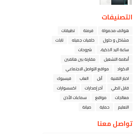
التصنيفات
هواتف محمولة
فرمتة
تطبيقات
مشاكل و حلول
خلفيات جميله
تابلت
ﺳﺎﻋﺔ ﺍﻟﻴﺪ ﺍﻟﺬﻛﻴﺔ،
شروحات
أنظمة التشغيل
مقارنة بين هاتفين
الاكواد
مواقع التواصل الاجتماعي
اخبار التقنية
ﺁﺑﻞ
العاب
فيسبوك
قابل للطي
آخر إصدارات
اكسسوارات
معالجات
مواقع
سماعات الأذن
التعليم
حماية
صيانة
تواصل معنا