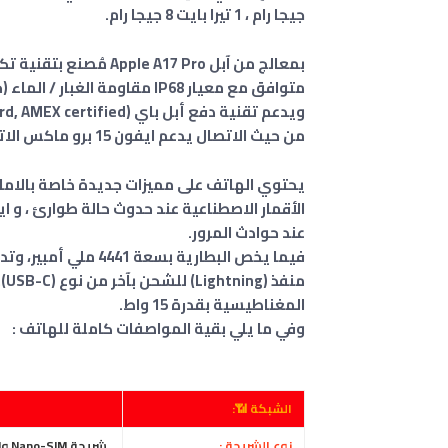
جيجا رام ، 1 تيرا بايت 8 جيجا رام.
بمعالج من آبل Apple A17 Pro مُصنع بتقنية تكنولوجيا 3 نانومتر
متوافق مع معيار IP68 مقاومة الغبار / الماء (حتى 6 أمتار لمدة 30 دقيقة)
ويدعم تقنية دفع أبل باي (Visa, MasterCard, AMEX certified).
من حيث الاتصال يدعم ايفون 15 برو ماكس الاتصال بشبكات
عند حوادث المرور.
المغناطيسية بقدرة 15 واط.
وفي ما يلي بقية المواصفات كاملة للهاتف :
الشبكة 📶:
نوع الشريحة :
شريحة Nano-SIM وeSIM - دولية