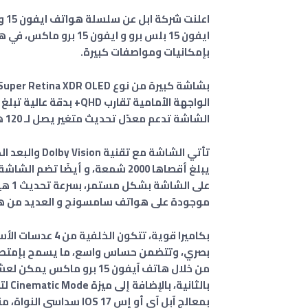
ايفون 15 بلس برو و ايفون 15 برو ماكس، في هذا المقال نقدم لكم مواصفات آيفون 15
بإمكانيات ومواصفات كبيرة.
الشاشة تدعم معدّل تحديث متغير يصل لـ 120 هيرتز عبر تقنية ProMotion.
على الشاشة بشكل مستمر، بسرعة تحديث 1 هيرتز للحفاظ على البطارية. يذكر ان
موجودة على هواتف سامسونج و العديد من هوا
بصري، وتتضمن حساس واسع، ما يسمح بإمتصا
بالثانية، بالإضافة إلى ميزة Cinematic Mode لتصوير مقاطع الفيديو بتجربة شبيهة بتصوير الأفلام السينمائية.