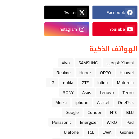
Twitter
Facebook
Instagram
YouTube
الهواتف الذكية
Xiaomi شاومي
SAMSUNG
Vivo
Realme
Honor
OPPO
Huawei
LG
nokia
ZTE
Infinix
Motorola
SONY
Asus
Lenovo
Tecno
Meizu
iphone
Alcatel
OnePlus
Google
Condor
HTC
BLU
Panasonic
Energizer
WIKO
iPad
Ulefone
TCL
LAVA
Gionee