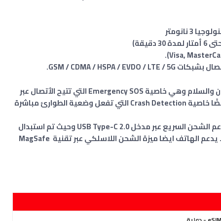
.
GSM / CDMA / HSPA / EVDO / LTE / 5G
يحتوي الهاتف على مميزات جديدة خاصة بالامان والسلام وهي خاصية Emergency SOS التي تتيح الأتصال عبر
الأقمار الاصطناعية عند حدوث حالة طوارئ ، و ايضًا خاصية Crash Detection التي تفعل وضعية الطوارئ مباشرة
فيما يخص البطارية بسعة 4441 ملي أمبير، وتدعم الشحن السريع عبر مدخل USB Type-C 2.0 وحيث تم استبدال
منفذ (Lightning) للشحن بآخر من نوع (USB-C). يدعم الهاتف ايضا ميزة الشحن اللاسلكي عبر تقنية MagSafe