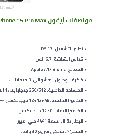
آيفون 15 برو ماكس iPhone 15 Pro Max
مواصفات آيفون Apple iPhone 15 Pro Max
نظام التشغيل: iOS 17
قياس الشاشة: 6.7 انش
المعالج: Apple A17 Bionic
ذاكرة الوصول العشوائى: 8 جيجابايت
المساحة الداخلية: 256/512 جيجابايت
،
1 التيرابايت
الكاميرا الخلفية: 48+12
+12
ميجابكسل
+TOF
الكاميرا الامامية : 12 ميجابكسل
البطارية🔋: بسعة 4441 ملي امبير
الشحن⚡: سلكي سريع 30
واط
.