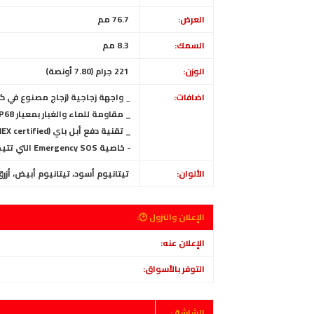
العرض:
76.7 مم
السمك:
8.3 مم
الوزن:
221 جرام (7.80 أونصة)
اضافات:
_
واجهة زجاجية (زجاج مصنوع في كورني
_ مقاومة للماء والغبار بمعيار IP68 (حتى 6 أمتار لمدة 30 دقيقة)
_ تقنية دفع أبل باي (Visa, MasterCard, AMEX certified)
- خاصية Emergency SOS التي تتيح الأتصال عبر الأقمار الاصطناعية عند حدوث حالة طوارئ
الألوان:
تيتانيوم أسود، تيتانيوم أبيض، أزر
الإعلان والنزول 🕑:
الإعلان عنه:
التوفر بالأسواق:
الشاشة :