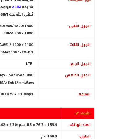
شريحة
eSIM
مزدوجة 
ثنائي الشريحة (Nano-SIM، وضع الاستعداد المزدوج) - الصين.
الجيل الثانى:
GSM 850/900/1800/1900 الشريحة الأولى والثانية (شريحتان)
CDMA 800 / 1900
الجيل الثالث:
HSDPA 850 / 900 / 1700(AWS) / 1900 / 2100
CDMA2000 1xEV-DO
الجيل الرابع:
LTE
الجيل الخامس:
SA/NSA/Sub6 - دولي
SA/NSA/Sub6/mmWave - الولايات المتحدة ا
السرعة:
-DO Rev.A 3.1 Mbps
الأبعاد 📏:
ابعاد الهاتف:
159.9 × 76.7 × 8.3 ملم (6.30 × 3.02 × 0.33 بوصة)
الطول:
159.9 مم