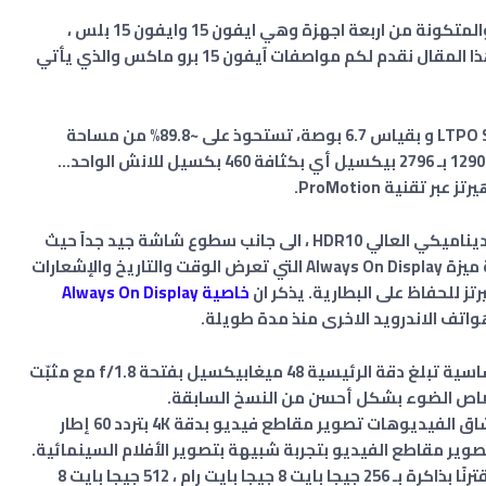
اعلنت شركة ابل عن سلسلة هواتف ايفون 15 والمتكونة من اربعة اجهزة وهي ايفون 15 وايفون 15 بلس ،
برو
ماكس والذي يأتي
بشاشة كبيرة من نوع LTPO Super Retina XDR OLED و بقياس 6.7 بوصة، تستحوذ على ~89.8% من مساحة
الواجهة الأمامية تقارب QHD+ بدقة عالية تبلغ 1290 بـ 2796 بيكسيل أي بكثافة 460 بكسيل للانش الواحد…
تأتي الشاشة مع تقنية Dolby Vision والبعد الديناميكي العالي HDR10 ، الى جانب سطوع شاشة جيد جداً حيث
يبلغ أقصاها 2000 شمعة، و أيضًا تضم الشاشة ميزة Always On Display التي تعرض الوقت والتاريخ والإشعارات
خاصية Always On Display
تف الاندرويد الاخرى منذ مدة طويلة.
بكاميرا قوية، تتكون الخلفية من 4 عدسات الأساسية تبلغ دقة الرئيسية 48 ميغابيكسيل بفتحة f/1.8 مع مثبّت
ص الضوء بشكل أحسن من النسخ السابقة.
من خلال هاتف آيفون 15 برو ماكس يمكن لعشاق الفيديوهات تصوير مقاطع فيديو بدقة 4K بتردد 60 إطار
بمعالج آبل آي أو إس IOS 17 سداسي النواة، مقترنًا بذاكرة بـ 256 جيجا بايت 8 جيجا بايت رام ، 512 جيجا بايت 8