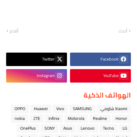
أحدث
أقدم
Twitter
Facebook
Instagram
YouTube
الهواتف الذكية
Xiaomi شاومي
SAMSUNG
Vivo
Huawei
OPPO
nokia
ZTE
Infinix
Motorola
Realme
Honor
OnePlus
SONY
Asus
Lenovo
Tecno
LG