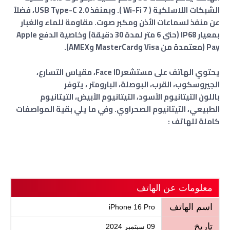
الشبكات اللاسلكية ( Wi-Fi 7 ). وبمنفذ USB Type-C 2.0، فضلاً
عن منفذ لسماعات الأذن ومكبر صوت.
مقاومة للماء والغبار
بمعيار IP68 (حتى 6 متر لمدة 30 دقيقة) وخاصية الدفع
Apple
Pay (معتمدة من Visa وMasterCard وAMEX).
يحتوي الهاتف على مستشعرFace ID، مقياس التسارع،
الجيروسكوب، القرب، البوصلة، البارومتر ، يتوفر
باللون
التيتانيوم الأسود، التيتانيوم الأبيض، التيتانيوم
الطبيعي، التيتانيوم الصحراوي
. وفي ما يلي بقية المواصفات
كاملة للهاتف :
معلومات عن الهاتف
اسم الهاتف
iPhone 16 Pro
تاريخ
09 سبتمبر 2024