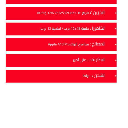
التخزين
/
الرام :
128/256/512GB/1TB و 8GB
الكاميرا
:
خلفية 48+12 م.ب / امامية 12 م.ب
المعالج
:
سداسي النواة Apple A18 Pro
البطارية
:
- مللي أمبير
الشحن
:
- واط