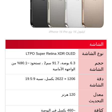
ايفون 16 برو iPhone 16 Pro
الشاشة
نوع الشاشة
LTPO Super Retina XDR OLED
حجم
6.3 بوصة، 91.7 سم2 ، تستحوذ ~90.1% من
الشاشة
الواجهة الأمامية
دقة
1206 × 2622 بكسل، نسبة 19.5:9
الشاشة
معدل
120 هرتز
التحديث
كثافة
~460 بكسل في البوصة