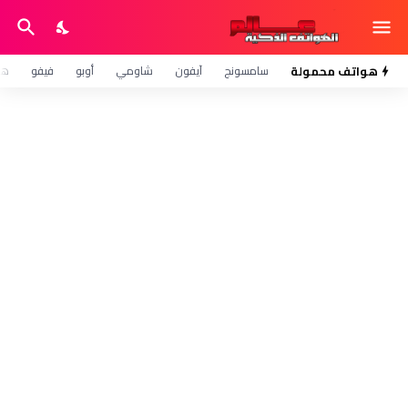
هواتف محمولة
سامسونج
آيفون
شاومي
أوبو
فيفو
هو