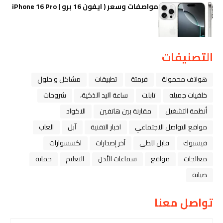
مواصفات وسعر ( ايفون 16 برو ) iPhone 16 Pro
التصنيفات
هواتف محمولة
فرمتة
تطبيقات
مشاكل و حلول
خلفيات جميله
تابلت
ﺳﺎﻋﺔ ﺍﻟﻴﺪ ﺍﻟﺬﻛﻴﺔ،
شروحات
أنظمة التشغيل
مقارنة بين هاتفين
الاكواد
مواقع التواصل الاجتماعي
اخبار التقنية
ﺁﺑﻞ
العاب
فيسبوك
قابل للطي
آخر إصدارات
اكسسوارات
معالجات
مواقع
سماعات الأذن
التعليم
حماية
صيانة
تواصل معنا