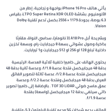
يأتي هاتف iPhone 16 Pro بواجهة و زجاجية، إطار من
الألومنيوم. بشاشة LTPO Super Retina XDR OLED، بقياس
6.3 بوصة، بجودة 1179 × 2556 بكسل تدعم تقنية Dolby
Vision.
وبشريحة أبل A18 Pro (3 نانومتر)، سداسي النواة، مقترنًا
بذاكرة وصول عشوائي بسعة 8 جيجابايت رام
،
وبسعة تخزين
داخلية تبلغ
128 او 256
او 512
جيجابايت و1 تيرابايت.
يحتوي الهاتف على كاميرا خلفية ثلاثية العدسة: الرئيسية
بدقة 48 ميجابيكسل فتحة عدسة f/1.8، وعدسة ثانية بدقة 48
ميجابيكسل فتحة عدسة f/2.8، عدسة ثالثة لتصوير الفائق
العرض بدقة 48 ميجابكسل وفتحة عدسة f/2.2، وعدسة
عمق ماسح ضوئي TOF 3D LiDAR . بالإضافة إلى كاميرا تصوير
ذاتي سيلفي بدقة 12 ميجابيكسل (واسعة)
بفتحة
عدسة f/1.9.
الهاتف يدعم شبكات
5G
ودعم تقنية البلوتوث 5.3، وتقنية