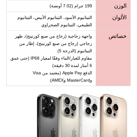
الوزن
199 جرام (7.02 أونصة)
الألوان
التيتانيوم الأسود، التيتانيوم الأبيض، التيتانيوم
الطبيعي، التيتانيوم الصحراوي
خصائص
واجهة زجاجية (زجاج من صنع كورنينج)، ظهر
زجاجي (زجاج من صنع كورنينج)، إطار من
التيتانيوم (الدرجة 5)
مقاوم للغبار/الماء وفقًا لمعيار IP68 (حتى عمق
6 أمتار لمدة 30 دقيقة)
الدفع Apple Pay (معتمد من Visa
وMasterCard وAMEX).