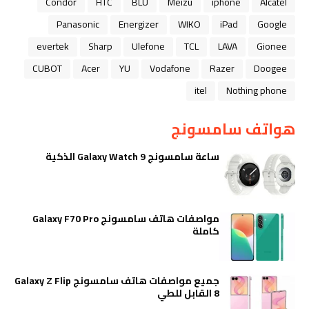
Condor
HTC
BLU
Meizu
iphone
Alcatel
Panasonic
Energizer
WIKO
iPad
Google
evertek
Sharp
Ulefone
TCL
LAVA
Gionee
CUBOT
Acer
YU
Vodafone
Razer
Doogee
itel
Nothing phone
هواتف سامسونج
ساعة سامسونج Galaxy Watch 9 الذكية
مواصفات هاتف سامسونج Galaxy F70 Pro
كاملة
جميع مواصفات هاتف سامسونج Galaxy Z Flip
8 القابل للطي