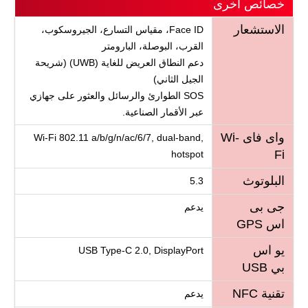
خصائص اخرى
الاستشعار
Face ID، مقياس التسارع، الجيروسكوب،
القرب، البوصلة، البارومتر
دعم النطاق العريض للغاية (UWB) (شريحة
الجيل الثاني)
SOS الطوارئ والرسائل والعثور على جهازي
عبر الأقمار الصناعية.
واى فاى Wi-
Wi-Fi 802.11 a/b/g/n/ac/6/7, dual-band,
Fi
hotspot
البلوتوث
5.3
جى بى
يدعم
اس GPS
يو اس
USB Type-C 2.0, DisplayPort
بي USB
تقنية NFC
يدعم