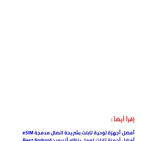
إقرأ أيضاً :
أفضل أجهزة لوحية تابلت بشريحة اتصال مدمجة eSIM
أفضل أجهزة تابلت تعمل بنظام أندرويد Best Android