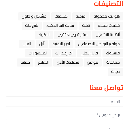
التصنيفات
هواتف محمولة
فرمتة
تطبيقات
مشاكل و حلول
خلفيات جميله
تابلت
ﺳﺎﻋﺔ ﺍﻟﻴﺪ ﺍﻟﺬﻛﻴﺔ،
شروحات
أنظمة التشغيل
مقارنة بين هاتفين
الاكواد
مواقع التواصل الاجتماعي
اخبار التقنية
ﺁﺑﻞ
العاب
فيسبوك
قابل للطي
آخر إصدارات
اكسسوارات
معالجات
مواقع
سماعات الأذن
التعليم
حماية
صيانة
تواصل معنا