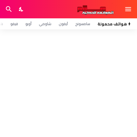
هواتف محمولة
سامسونج
آيفون
شاومي
أوبو
فيفو
هو