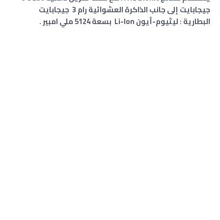
جيجابايت إلى جانب الذاكرة العشوائية رام 3 جيجابايت
البطارية : ليثيوم-أيون Li-Ion بسعة 5124 ملي امبير .