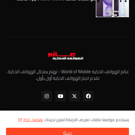
عالم الهواتف الذكية World of Mobile - ﺗﻬﺘﻢ ﺑﻤﺠﺎﻝ الهواتف الذكية ،
تقدم اخبار الهواتف الذكية أول بأول،
يستخدم موقعنا ملفات تعريف الارتباط لتعزيز تجربتك.
تفاصيل اكثر
الرئيسية
معلومات عنا
سياسة الخصوصية
اتصل بنا
حسنًا!
جميع الحقوق محفوظة - عالم الهواتف الذكية ©