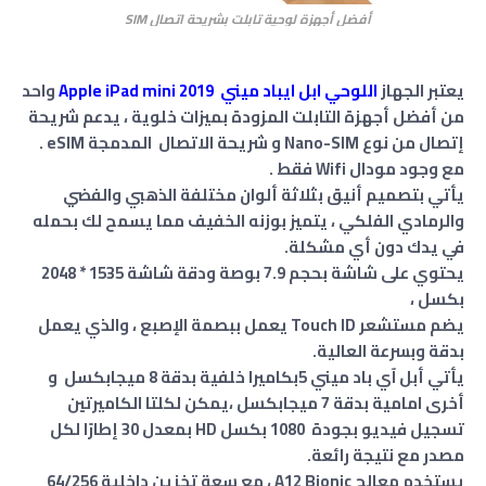
أفضل أجهزة لوحية تابلت بشريحة اتصال SIM
يعتبر الجهاز
اللوحي ابل ايباد ميني Apple iPad mini 2019
واحد
من أفضل أجهزة التابلت المزودة بميزات خلوية ، يدعم شريحة
إتصال من نوع Nano-SIM و شريحة الاتصال المدمجة eSIM .
مع وجود مودال Wifi فقط .
يأتي بتصميم أنيق بثلاثة ألوان مختلفة الذهبي والفضي
والرمادي الفلكي ، يتميز بوزنه الخفيف مما يسمح لك بحمله
في يدك دون أي مشكلة.
يحتوي على شاشة بحجم 7.9 بوصة ودقة شاشة 1535 * 2048
بكسل ،
يضم مستشعر Touch ID يعمل ببصمة الإصبع ، والذي يعمل
بدقة وبسرعة العالية.
يأتي أبل آي باد ميني 5بكاميرا خلفية بدقة 8 ميجابكسل و
أخرى امامية بدقة 7 ميجابكسل ،يمكن لكلتا الكاميرتين
تسجيل فيديو بجودة 1080 بكسل HD بمعدل 30 إطارًا لكل
مصدر مع نتيجة رائعة.
يستخدم معالج A12 Bionic ، مع سعة تخزين داخلية 64/256