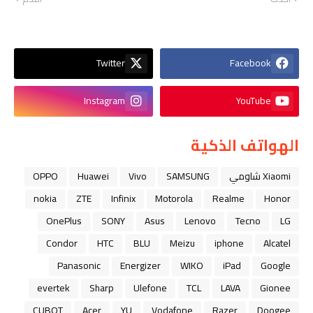
Twitter
Facebook
Instagram
YouTube
الهواتف الذكية
Xiaomi شاومي
SAMSUNG
Vivo
Huawei
OPPO
nokia
ZTE
Infinix
Motorola
Realme
Honor
OnePlus
SONY
Asus
Lenovo
Tecno
LG
Condor
HTC
BLU
Meizu
iphone
Alcatel
Panasonic
Energizer
WIKO
iPad
Google
evertek
Sharp
Ulefone
TCL
LAVA
Gionee
CUBOT
Acer
YU
Vodafone
Razer
Doogee