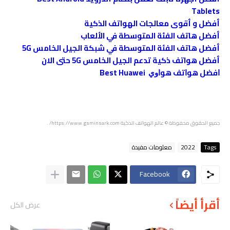
Tablets
أفضل و أقوى معالجات الهواتف الذكية
أفضل هاتف الفئة المتوسطة في الألعاب
أفضل هاتف الفئة المتوسطة في شبكة الجيل الخامس 5G
أفضل هواتف ذكية تدعم الجيل الخامس 5G حتى الان
ﺍﻓﻀﻞ ﻫﻮﺍﺗﻒ ﻫﻮﺍﻭﻱ Best Huawei
جميع الحقوق محفوظة
© عالم الهواتف الذكية
https://www.gsminsark.com/
.
Tags
2022
معلومات مفيدة
Facebook
أقرأ أيضاً
عرض الكل