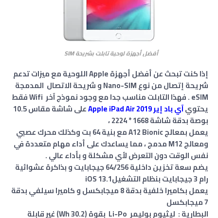
أفضل أجهزة لوحية تابلت بشريحة SIM
إذا كنت تبحث عن أفضل أجهزة Apple اللوحية مع ميزات تدعم
شريحة إتصال من نوع Nano-SIM و شريحة الاتصال المدمجة
eSIM . فهذا التابلت مناسب جدا مع وجود نموذج آخر Wifi فقط
يحتوي
آي باد إير Apple iPad Air 2019
على شاشة مقاس 10.5
بوصة بدقة شاشة 1668 * 2224 ،
يعمل بمعالج A12 Bionic مع بنية 64 بت وكذلك محرك عصبي
ومعالج M12 مدمج ، مما يساعدك على أداء مهام متعددة في
نفس الوقت دون التعرض لأي مشكلة و بأداء عالي .
يضم سعة تخزين داخلية 64/256 جيجابايت و بذاكرة عشوائية
رام 3 جيجابايت بنظام التشغيلiOS 13.1
يعمل بكاميرا خلفية بدقة 8 ميجابكسل و كاميرا سيلفي بدقة
7 ميجابكسل
البطارية : ليثيوم بوليمر Li-Po بقوة (30.2 Wh) غير قابلة