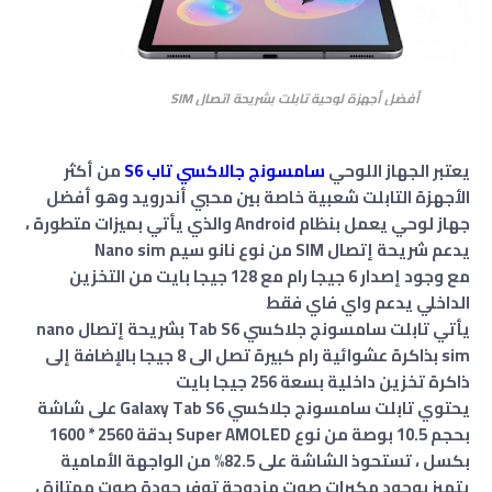
أفضل أجهزة لوحية تابلت بشريحة اتصال SIM
يعتبر الجهاز اللوحي
سامسونج جالاكسي تاب S6
من أكثر
الأجهزة التابلت شعبية خاصة بين محبي أندرويد وهو أفضل
جهاز لوحي يعمل بنظام Android والذي يأتي بميزات متطورة ،
يدعم شريحة إتصال SIM من نوع نانو سيم Nano sim
مع وجود إصدار 6 جيجا رام مع 128 جيجا بايت من التخزين
الداخلي يدعم واي فاي فقط
يأتي تابلت سامسونج جلاكسي Tab S6 بشريحة إتصال nano
sim بذاكرة عشوائية رام كبيرة تصل الى 8 جيجا بالإضافة إلى
ذاكرة تخزين داخلية بسعة 256 جيجا بايت
يحتوي تابلت سامسونج جلاكسي Galaxy Tab S6 على شاشة
بحجم 10.5 بوصة من نوع Super AMOLED بدقة 2560 * 1600
بكسل ، تستحوذ الشاشة على 82.5% من الواجهة الأمامية
يتميز بوجود مكبرات صوت مزدوجة توفر جودة صوت ممتازة ،