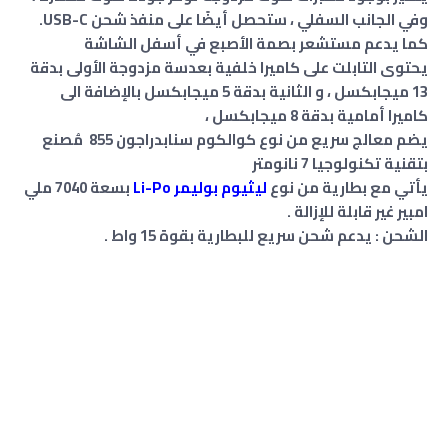
وفي الجانب السفلي ، ستحصل أيضًا على منفذ شحن USB-C.
كما يدعم مستشعر بصمة الأصبع في أسفل الشاشة
يحتوى التابلت على كاميرا خلفية بعدسة مزدوجة الأولى بدقة
13 ميجابكسل ، و الثانية بدقة 5 ميجابكسل بالإضافة الى
كاميرا
أمامية
بدقة 8 ميجابكسل ،
يضم معالج سريع من نوع كوالكوم سنابدراجون 855 مُصنع
بتقنية تكنولوجيا 7 نانومتر
يأتي مع بطارية من نوع
ليثيوم بوليمر Li-Po
بسعة 7040 ملي
امبير غير قابلة للإزالة .
الشحن : يدعم شحن سريع للبطارية بقوة 15 واط .