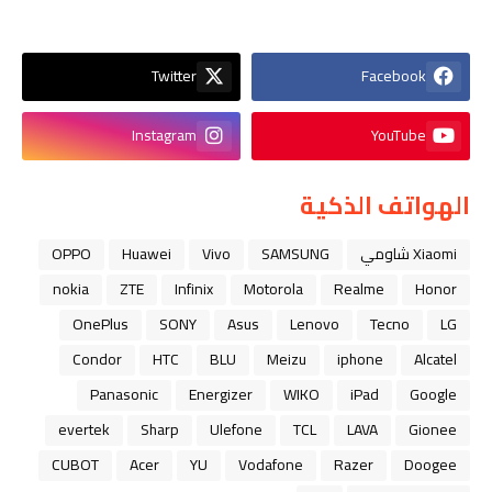
Twitter
Facebook
Instagram
YouTube
الهواتف الذكية
Xiaomi شاومي
SAMSUNG
Vivo
Huawei
OPPO
nokia
ZTE
Infinix
Motorola
Realme
Honor
OnePlus
SONY
Asus
Lenovo
Tecno
LG
Condor
HTC
BLU
Meizu
iphone
Alcatel
Panasonic
Energizer
WIKO
iPad
Google
evertek
Sharp
Ulefone
TCL
LAVA
Gionee
CUBOT
Acer
YU
Vodafone
Razer
Doogee