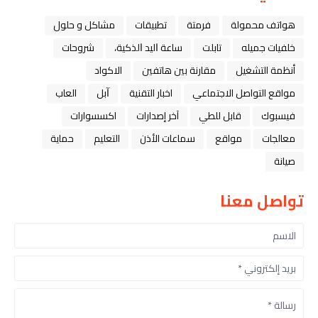
هواتف محمولة
فرمتة
تطبيقات
مشاكل و حلول
خلفيات جميله
تابلت
ﺳﺎﻋﺔ ﺍﻟﻴﺪ ﺍﻟﺬﻛﻴﺔ،
شروحات
أنظمة التشغيل
مقارنة بين هاتفين
الاكواد
مواقع التواصل الاجتماعي
اخبار التقنية
ﺁﺑﻞ
العاب
فيسبوك
قابل للطي
آخر إصدارات
اكسسوارات
معالجات
مواقع
سماعات الأذن
التعليم
حماية
صيانة
تواصل معنا