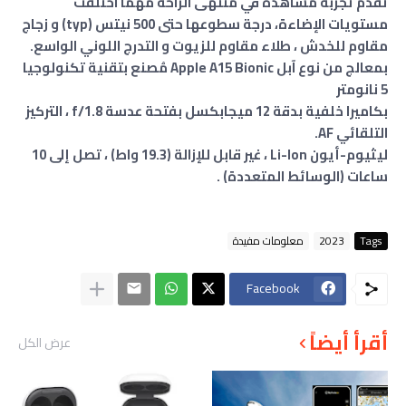
تقدم تجربة مشاهدة في منتهى الراحة مهما اختلفت
مستويات الإضاءة، درجة سطوعها حتى 500 نيتس (typ) و زجاج
مقاوم للخدش ، طلاء مقاوم للزيوت و التدرج اللوني الواسع.
بمعالج من نوع آبل Apple A15 Bionic مُصنع بتقنية تكنولوجيا
5 نانومتر
بكاميرا خلفية بدقة 12 ميجابكسل بفتحة عدسة f/1.8 ، التركيز
التلقائي AF.
ليثيوم-أيون Li-Ion ، غير قابل للإزالة (19.3 واط) ، تصل إلى 10
ساعات (الوسائط المتعددة) .
Tags
2023
معلومات مفيدة
Facebook
أقرأ أيضاً
عرض الكل