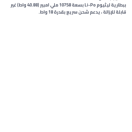
ببطارية ليثيوم Li-Po بسعة 10758 ملي امبير (40.88 واط) غير
قابلة للإزالة ، يدعم شحن سريع بقدرة 18 واط.