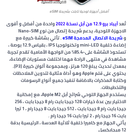
eSIM
أفضل أجهزة لوحية تابلت بشريحة
تُعد
آيباد برو 12.9 من آبل نسخة 2022
واحدة من أفضل و أقوى
الاجهزة اللوحية، يدعم شريحة إتصال من نوع Nano-SIM
و
شريحة الاتصال المدمجة eSIM
.
تأتي بشاشة كبيرة مع
إضاءة خلفية mini-LED وتكنولوجيا IPS ، بقياس 12.9 بوصة ،
تستحوذ الشاشة على~85.4% من الواجهة الأمامية تقدم تجربة
مشاهدة في منتهى الراحة مهما اختلفت مستويات الإضاءة،
بمعدل تحديث يبلغ 120 هرتز ، وبمجموعة ألوان كبيرة (P3).
يحتوي على قلم Apple‏‏ وهو أداة مثالية لتدوين الملاحظات
وكتابة المذكرات بالاضافة تنفيذ جميع أنواع الرسومات
والتخطيطات.
يستخدم الجهاز اللوحي شرائح آبل Apple M2، مع إمكانية
الاختيار بين عدة خيارات 128 جيجا بايت رام 8 جيجا بايت ، 256
جيجا بايت رام 8 جيجا بايت ، 512 جيجا بايت 8 جيجا رام ، 1 تيرا
بايت 16 جيجا رام ، 2 تيرا بايت 16 جيجا رام .
يأتي الجهاز مع كاميرا خلفية ثلاثية العدسة ، الرئيسية بدقة
12 ميجابكسل