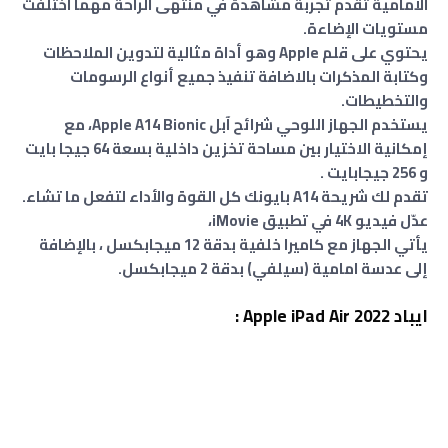
الأمامية تقدم تجربة مشاهدة في منتهى الراحة مهما اختلفت
مستويات الإضاءة.
يحتوي على قلم Apple‏‏ وهو أداة مثالية لتدوين الملاحظات
وكتابة المذكرات بالاضافة تنفيذ جميع أنواع الرسومات
والتخطيطات.
يستخدم الجهاز اللوحي شرائح آبل Apple A14 Bionic، مع
إمكانية الاختيار بين مساحة تخزين داخلية بسعة 64 جيجا بايت
و 256 جيجابايت .
تقدم لك شريحة A14 بايونك كل القوة والأداء لتفعل ما تشاء.
عدّل فيديو 4K في تطبيق iMovie،
يأتي الجهاز مع كاميرا خلفية بدقة 12 ميجابكسل ، بالإضافة
إلى عدسة امامية (سيلفي) بدقة 2 ميجابكسل.
ايباد Apple iPad Air 2022 :