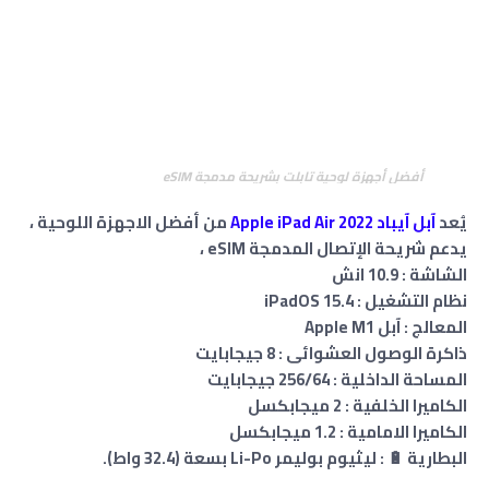
أفضل أجهزة لوحية تابلت بشريحة مدمجة eSIM
يُعد
آبل آيباد Apple iPad Air 2022
من أفضل الاجهزة اللوحية ،
يدعم شريحة الإتصال المدمجة eSIM ،
الشاشة : 10.9 انش
نظام التشغيل : iPadOS 15.4
المعالج : آبل Apple M1
ذاكرة الوصول العشوائى : 8 جيجابايت
المساحة الداخلية : 256/64 جيجابايت
الكاميرا الخلفية : 2 ميجابكسل
الكاميرا الامامية : 1.2 ميجابكسل
البطارية 🔋 : ليثيوم بوليمر Li-Po بسعة (32.4 واط).