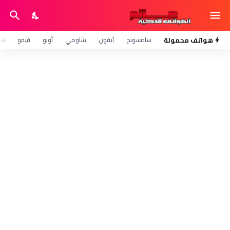
هواتف محمولة
سامسونج
آيفون
شاومي
أوبو
فيفو
هو