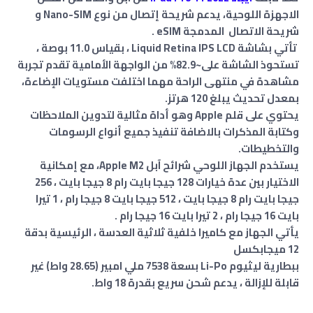
الاجهزة اللوحية، يدعم شريحة إتصال من نوع Nano-SIM و
شريحة الاتصال المدمجة eSIM .
تأتي بشاشة Liquid Retina IPS LCD ، بقياس 11.0 بوصة ،
تستحوذ الشاشة على~82.9% من الواجهة الأمامية تقدم تجربة
مشاهدة في منتهى الراحة مهما اختلفت مستويات الإضاءة،
بمعدل تحديث يبلغ 120 هرتز.
يحتوي على قلم Apple‏‏ وهو أداة مثالية لتدوين الملاحظات
وكتابة المذكرات بالاضافة تنفيذ جميع أنواع الرسومات
والتخطيطات.
يستخدم الجهاز اللوحي شرائح آبل Apple M2، مع إمكانية
الاختيار بين عدة خيارات 128 جيجا بايت رام 8 جيجا بايت ، 256
جيجا بايت رام 8 جيجا بايت ، 512 جيجا بايت 8 جيجا رام ، 1 تيرا
بايت 16 جيجا رام ، 2 تيرا بايت 16 جيجا رام .
يأتي الجهاز مع كاميرا خلفية ثلاثية العدسة ، الرئيسية بدقة
12 ميجابكسل
ببطارية ليثيوم Li-Po بسعة 7538 ملي امبير (28.65 واط) غير
قابلة للإزالة ، يدعم شحن سريع بقدرة 18 واط.