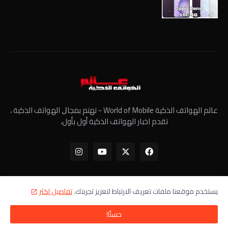
عالم الهواتف الذكية World of Mobile - ﺗﻬﺘﻢ ﺑﻤﺠﺎﻝ الهواتف الذكية ،
تقدم اخبار الهواتف الذكية أول بأول،
يستخدم موقعنا ملفات تعريف الارتباط لتعزيز تجربتك.
تفاصيل اكثر
الرئيسية
معلومات عنا
سياسة الخصوصية
اتصل بنا
حسنًا!
جميع الحقوق محفوظة - عالم الهواتف الذكية ©