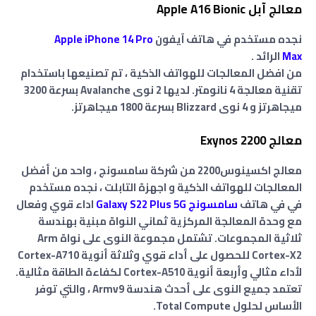
معالج آبل Apple A16 Bionic
نجده مستخدم في هاتف آيفون
Apple iPhone 14 Pro
Max
الرائد .
من افضل المعالجات للهواتف الذكية ، تم تصنيعها باستخدام
تقنية معالجة 4 نانومتر. لديها 2 نوى Avalanche بسرعة 3200
ميجاهرتز و 4 نوى Blizzard بسرعة 1800 ميجاهرتز.
معالج Exynos 2200
معالج اكسينوس2200 من شركة سامسونج ، واحد من أفضل
المعالجات للهواتف الذكية و اجهزة التابلت ، نجده مستخدم
في في هاتف
سامسونج Galaxy S22 Plus 5G
اداء قوي وفعال
مع وحدة المعالجة المركزية ثماني النواة مبنية بهندسة
ثلاثية المجموعات. تشتمل مجموعة النوى على نواة Arm
Cortex-X2 للحصول على أداء قوي وثلاثة أنوية Cortex-A710
لأداء مثالي وأربعة أنوية Cortex-A510 لكفاءة الطاقة مثالية.
تعتمد جميع النوى على أحدث هندسة Armv9 ، والتي توفر
الأساس لحلول Total Compute.