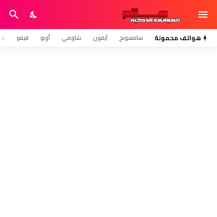
هواتف محمولة
سامسونج
آيفون
شاومي
أوبو
فيفو
هو