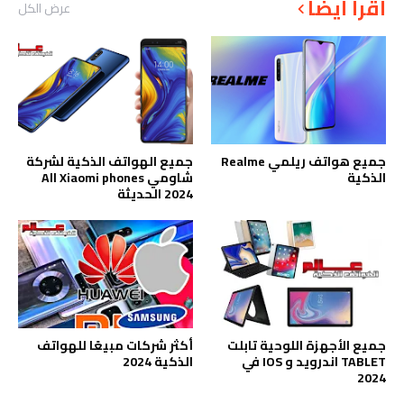
أقرأ أيضاً
عرض الكل
جميع هواتف ريلمي Realme
جميع الهواتف الذكية لشركة
الذكية
شاومي All Xiaomi phones
2024 الحديثة
جميع الأجهزة اللوحية تابلت
أكثر شركات مبيعًا للهواتف
TABLET اندرويد و IOS في
الذكية 2024
2024