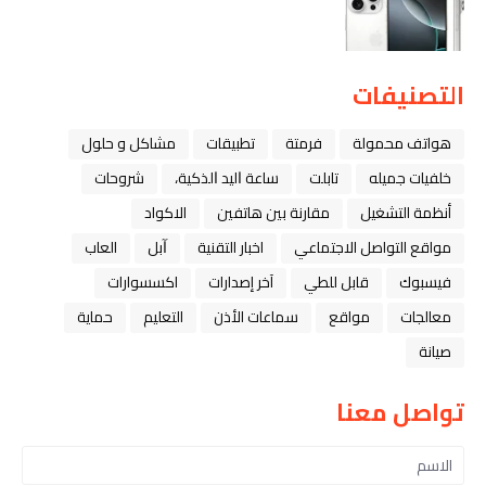
التصنيفات
هواتف محمولة
فرمتة
تطبيقات
مشاكل و حلول
خلفيات جميله
تابلت
ﺳﺎﻋﺔ ﺍﻟﻴﺪ ﺍﻟﺬﻛﻴﺔ،
شروحات
أنظمة التشغيل
مقارنة بين هاتفين
الاكواد
مواقع التواصل الاجتماعي
اخبار التقنية
ﺁﺑﻞ
العاب
فيسبوك
قابل للطي
آخر إصدارات
اكسسوارات
معالجات
مواقع
سماعات الأذن
التعليم
حماية
صيانة
تواصل معنا