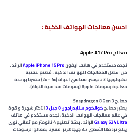
احسن معالجات الهواتف الذكية :
معالج Apple A17 Pro
نجده مستخدم في هاتف آيفون
Apple iPhone 15 Pro
الرائد .
من افضل المعالجات للهواتف الذكية ، مُصنع بتقنية
تكنولوجيا 3 نانومتر. سداسي النواة (2x + 4x) مقترنا بوحدة
معالجة رسومات Apple (رسومات سداسية النواة).
معالج Snapdragon 8 Gen 3
يعتبر معالج
كوالكوم سنابدراجون 8 جيل 3
الأكثر شهرة و قوة
في عالم معالجات الهواتف الذكية
، نجده مستخدم في هاتف
Galaxy S24 Ultra
الرائد . بدقة تصنيع 4 نانومتر مع ثماني نوى
يبلغ ترددها الأقصى 3.2 جيجاهرتز، مقترنًا بمعالج الرسومات