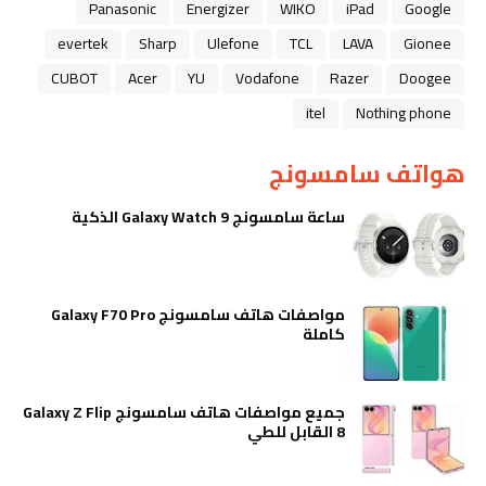
Panasonic
Energizer
WIKO
iPad
Google
evertek
Sharp
Ulefone
TCL
LAVA
Gionee
CUBOT
Acer
YU
Vodafone
Razer
Doogee
itel
Nothing phone
هواتف سامسونج
ساعة سامسونج Galaxy Watch 9 الذكية
مواصفات هاتف سامسونج Galaxy F70 Pro
كاملة
جميع مواصفات هاتف سامسونج Galaxy Z Flip
8 القابل للطي