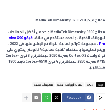
معالج ميدياتك MediaTek Dimensity 9200
معالج MediaTek Dimensity 9200 واحد من أفضل المعالجات
للهواتف الذكية ، و نجده مستخدم في هاتف
فيفو vivo X90
Pro
، مجموعة شرائح ثمانية النواة تم الإعلان عنها في 2022 ،
ويتم تصنيعها باستخدام تقنية معالجة 4 نانومتر. يحتوي على
نواة واحدة Cortex-X3 بسرعة 3050 ميجاهرتز و 3 نوى Cortex-
A715 بسرعة 2850 ميجاهرتز و 4 نوى Cortex-A510 بتردد 1800
ميجاهرتز.
Tags
2024
تقنيات الهواتف الذكية
معلومات مفيدة
Facebook