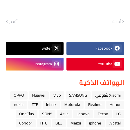
أحدث
أقدم
Twitter
Facebook
Instagram
YouTube
الهواتف الذكية
Xiaomi شاومي
SAMSUNG
Vivo
Huawei
OPPO
nokia
ZTE
Infinix
Motorola
Realme
Honor
OnePlus
SONY
Asus
Lenovo
Tecno
LG
Condor
HTC
BLU
Meizu
iphone
Alcatel