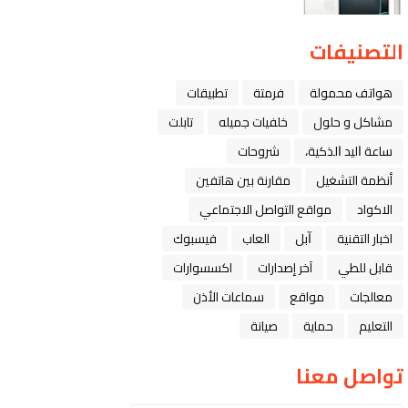
التصنيفات
هواتف محمولة
فرمتة
تطبيقات
مشاكل و حلول
خلفيات جميله
تابلت
ﺳﺎﻋﺔ ﺍﻟﻴﺪ ﺍﻟﺬﻛﻴﺔ،
شروحات
أنظمة التشغيل
مقارنة بين هاتفين
الاكواد
مواقع التواصل الاجتماعي
اخبار التقنية
ﺁﺑﻞ
العاب
فيسبوك
قابل للطي
آخر إصدارات
اكسسوارات
معالجات
مواقع
سماعات الأذن
التعليم
حماية
صيانة
تواصل معنا