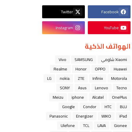
Twitter
Facebook
Instagram
YouTube
الهواتف الذكية
Xiaomi شاومي
SAMSUNG
Vivo
Realme
Honor
OPPO
Huawei
LG
nokia
ZTE
Infinix
Motorola
SONY
Asus
Lenovo
Tecno
Meizu
iphone
Alcatel
OnePlus
Google
Condor
HTC
BLU
Panasonic
Energizer
WIKO
iPad
Ulefone
TCL
LAVA
Gionee