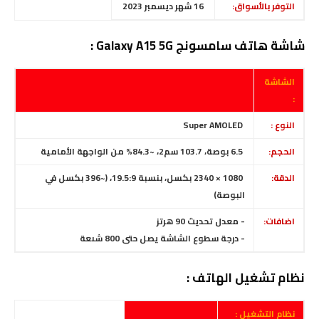
التوفر بالأسواق:
16 شهر ديسمبر 2023
شاشة هاتف سامسونج Galaxy A15 5G :
الشاشة
:
النوع :
Super AMOLED
الحجم:
6.5 بوصة، 103.7 سم2، ~84.3% من الواجهة الأمامية
الدقة:
1080 × 2340 بكسل، بنسبة 19.5:9، (~396 بكسل في
البوصة)
اضافات:
- معدل تحديث 90 هرتز
- درجة سطوع الشاشة يصل حتى 800 شىعة
نظام تشغيل الهاتف :
نظام التشغيل :