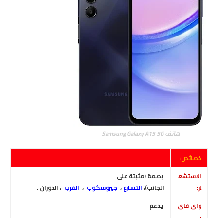
هاتف Samsung Galaxy A15 5G
خصائص:
الاستشع
بصمة (مثبتة على
ار:
الجانب)
،
التسارع
،
جيروسكوب
،
القرب
، الدوران .
واى فاى
يدعم
: