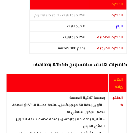
الذاكرة :
الذاكرة :
256 جيجا بايت - 8 جيجا بايت رام
الرام :
8
جيجابايت
الذاكرة الداخلية:
256 جيجابايت
الذاكرة الخارجية:
يدعم microSDXC
كاميرات هاتف سامسونج Galaxy A15 5G: :
الكام
يرات:
الخلفي
بعدسة ثلاثية العدسة:
ة:
- الأولى بدقة 50 ميجابكسل، بفتحة عدسة f/1.8
(واسعة)،
تدعم التركيز التلقائيAF
- الثانية بدقة 5 ميجابكسل، بفتحة عدسة f/2.2
، لتصوير
الفائق العرض