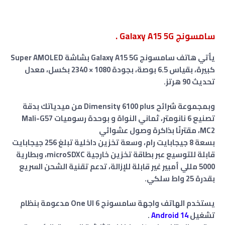
سامسونج Galaxy A15 5G .
يأتي هاتف سامسونج Galaxy A15 5G بشاشة Super AMOLED
كبيرة، بقياس 6.5 بوصة، بجودة 1080 × 2340 بكسل، معدل
تحديث 90 هرتز.
وبمجموعة شرائح Dimensity 6100 plus من ميدياتك بدقة
تصنيع 6 نانومتر، ثماني النواة و بوحدة رسوميات Mali-G57
MC2، مقترنًا بذاكرة وصول عشوائي
بسعة
8
جيجابايت
رام
،
وسعة تخزين داخلية تبلغ
256 جيجابايت
قابلة للتوسيع عبر بطاقة تخزين خارجية microSDXC، وبطارية
5000 مللي أمبير غير قابلة للإزالة، تدعم تقنية الشحن السريع
بقدرة 25 واط سلكي.
يستخدم الهاتف واجهة سامسونج One UI 6 مدعومة بنظام
تشغيل
Android 14
.