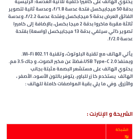
يحتوي الهاتف على كاميرا خلفية ثلاثية العدسة: الرئيسية
بدقة 50 ميجابيكسل فتحة عدسة f/1.8، وعدسة ثانية لتصوير
الفائق العرض بدقة 5 ميجابكسل وفتحة عدسة f/2.2، وعدسة
ثالثة مقربة ماكروا بدقة 2 ميجا بكسل، بالإضافة إلى كاميرا
تصوير ذاتي سيلفي بدقة 13 ميجابيكسل (واسعة)
بفتحة
عدسة f/2.0
.
يأتي الهاتف مع تقنية البلوتوث، وتقنية Wi-Fi 802.11.
وبمنفذ USB Type-C 2.0،فضلاً عن مكبر الصوت، و جاك 3.5 مم.
يحتوي الهاتف على مستشعر البصمة مثبتة بجانب
الهاتف يستخدم كا زر للباور، يتوفر باللون الأسود، الأصفر ،
والأزرق .وفي ما يلي بقية المواصفات كاملة للهاتف :
الشريحة و الإنترنت :
الشبكة
📶: