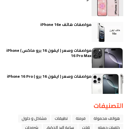
مواصفات هاتف iPhone 16e
مواصفات وسعر ( ايفون 16 برو ماكس ) iPhone
16 Pro Max
مواصفات وسعر ( ايفون 16 برو ) iPhone 16 Pro
التصنيفات
هواتف محمولة
فرمتة
تطبيقات
مشاكل و حلول
خلفيات جميله
تابلت
ﺳﺎﻋﺔ ﺍﻟﻴﺪ ﺍﻟﺬﻛﻴﺔ،
شروحات