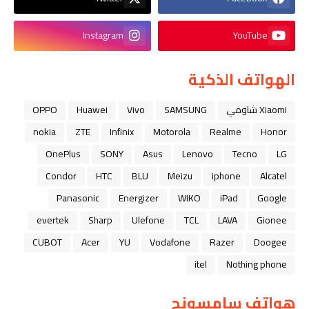
Instagram
YouTube
الهواتف الذكية
Xiaomi شاومي
SAMSUNG
Vivo
Huawei
OPPO
nokia
ZTE
Infinix
Motorola
Realme
Honor
OnePlus
SONY
Asus
Lenovo
Tecno
LG
Condor
HTC
BLU
Meizu
iphone
Alcatel
Panasonic
Energizer
WIKO
iPad
Google
evertek
Sharp
Ulefone
TCL
LAVA
Gionee
CUBOT
Acer
YU
Vodafone
Razer
Doogee
itel
Nothing phone
هواتف سامسونج