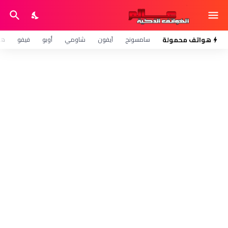
هواتف محمولة
سامسونج
آيفون
شاومي
أوبو
فيفو
هو