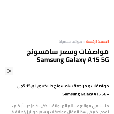
الصفحة الرئيسية
هواتف محمولة
مواصفات وسعر سامسونج
Samsung Galaxy A15 5G
مواصفات و مراجعة سامسونج جالاكسي اي15 5جي
- Samsung Galaxy A15 5G
متــــابعي موقـع عــــالم الهــواتف الذكيـــة مرْحبـــاً بكـم ،
نقدم لكم في هذا المقال مواصفات و سعر موبايل/هاتف/