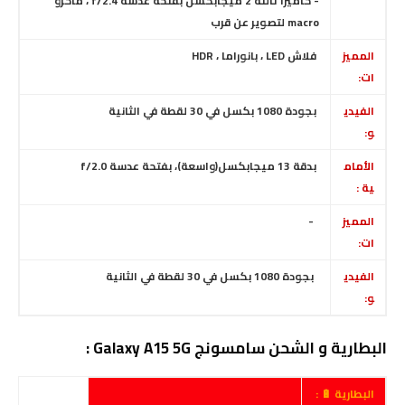
- كاميرا ثالثة
2 ميجابكسل بفتحة عدسة f/2.4
، ماكرو
macro لتصوير عن قرب
المميز
فلاش LED
، بانوراما ، HDR
ات:
الفيدي
بجودة 1080 بكسل في 30 لقطة في الثانية
و:
الأمام
بدقة 13 ميجابكسل
(واسعة)
، بفتحة عدسة f/2.0
ية :
المميز
-
ات:
الفيدي
بجودة 1080 بكسل في 30 لقطة في الثانية
و:
البطارية و الشحن سامسونج Galaxy A15 5G :
البطارية 🔋 :