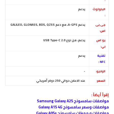
البلوتوث
يدعم
:
جى بى
يدعم
A-GPS
، مع دعم GALILEO, GLONASS, BDS, QZSS
اس:
يو اس
يدعم، من نوع USB Type-C 2.0
بي:
تقنية
يدعم
NFC :
الراديو:
-
السعر
:
عند الاعلان حوالي 250 دولار أمريكي
إقرأ أيضاً :
مواصفات سامسونج Samsung Galaxy A25
مواصفات وسعر سامسونج Galaxy A15 4G
مواصفات و مميزات سامسونج Galaxy A05s