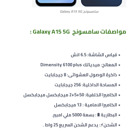
سامسونج Galaxy A15 5G
مواصفات
سامسونج Galaxy A15 5G :
قياس الشاشة: 6.5 انش
المعالج: ميدياتك Dimensity 6100 plus
ذاكرة الوصول العشوائى: 8 جيجابايت
المساحة الداخلية: 256 جيجابايت
الكاميرا الخلفية: 50+
5+
2 ميجابكسل ميجابكسل
الكاميرا الامامية : 13 ميجابكسل
البطارية🔋: بسعة 5000 ملي امبير.
الشحن⚡: يدعم الشحن السريع 25 واط .