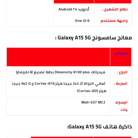
نظام التشغيل :
أندرويد Android 14
واجهة مستخدم:
One UI 6
معالج سامسونج Galaxy A15 5G :
المعالج
:
النوع :
ميدياتك Dimensity 6100 plus بدقة تصنيع (6 نانومتر)
السرعة :
ثماني النواة (2x2.2 جيجا هرتز Cortex-A76 و 6x2.0 جيجا
هرتز Cortex-A55)
الرسوم
Mali-G57 MC2
يات:
ذاكرة هاتف Galaxy A15 5G: