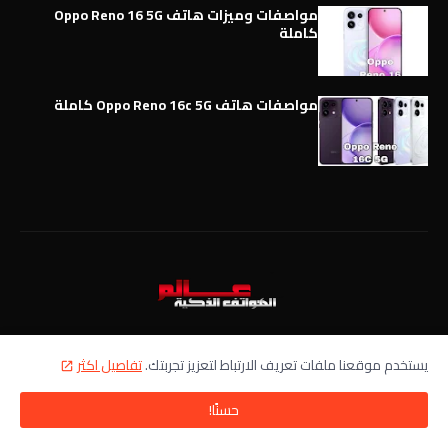
مواصفات وميزات هاتف Oppo Reno 16 5G
كاملة
مواصفات هاتف Oppo Reno 16c 5G كاملة
عالم الهواتف الذكية World of Mobile - ﺗﻬﺘﻢ ﺑﻤﺠﺎﻝ الهواتف الذكية ،
يستخدم موقعنا ملفات تعريف الارتباط لتعزيز تجربتك.
تفاصيل اكثر
تقدم اخبار الهواتف الذكية أول بأول،
حسنًا!