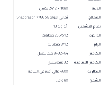
الدقة
1080 × 2412 بكسل
المعالج
ثماني النواة Snapdragon 778G 5G
نظام التشغيل
أندرويد 13
الذاكرة
256/512 جيجابايت
الرام
8/12 جيجابايت
الكاميرا
8+32+64 ميجابكسل
الكاميرا الامامية
32 ميجابكسل
البطارية
4600 مللي أمبير في الساعة
الشحن
80 واط .