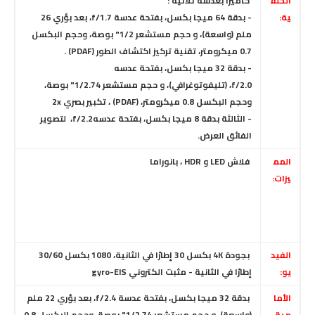
الخلف
كاميرا بعدسة ثلاثية :
ية:
- بدقة 64 ميجا بكسل، بفتحة عدسة f/1.7، بعد بؤري 26
ملم (واسعة)، و حجم مستشعر 1/2" بوصة، وحجم البكسل
0.7 ميكرومتر، تقنية تركيز اكتشاف الطور (PDAF) .
- بدقة 32 ميجا بكسل، بفتحة عدسه
f/2.0،
(تليفوتوغرافي)، و حجم مستشعر 1/2.74" بوصة،
وحجم البكسل 0.8 ميكرومتر،
(PDAF) ، تكبير بصري 2x
- الثالثة بدقة 8 ميجا بكسل، بفتحة عدسهf/2.2
، لتصوير
الفائق العرض.
المم
فلاش LED و HDR ، بانوراما
يزات:
الفيد
بجودة 4K بكسل 30 إطارًا في الثانية، 1080 بكسل 30/60
يو:
إطارًا في الثانية - مثبت الكتروني gyro-EIS
الأما
بدقة 32 ميجا بكسل، بفتحة عدسة f/2.4، بعد بؤري 22 ملم
مية
(واسعة)، و حجم مستشعر 1/2.74" بوصة، وحجم البكسل 0.8