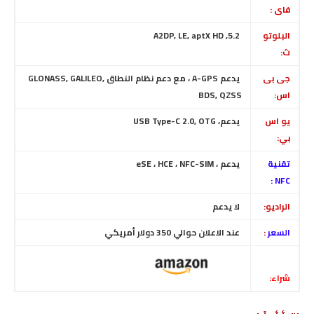
فاى :
البلوتو
5.2, A2DP, LE, aptX HD
ث:
جى بى
يدعم A-GPS ، مع دعم نظام النطاق GLONASS, GALILEO,
اس:
BDS, QZSS
يو اس
يدعم، USB Type-C 2.0, OTG
بي:
تقنية
يدعم ، eSE ، HCE ، NFC-SIM
NFC :
الراديو:
لا يدعم
السعر
:
عند الاعلان حوالي 350 دولار أمريكي
شراء: