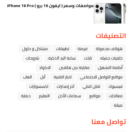
مواصفات وسعر ( ايفون 16 برو ) iPhone 16 Pro
التصنيفات
هواتف محمولة
فرمتة
تطبيقات
مشاكل و حلول
خلفيات جميله
تابلت
ﺳﺎﻋﺔ ﺍﻟﻴﺪ ﺍﻟﺬﻛﻴﺔ،
شروحات
أنظمة التشغيل
مقارنة بين هاتفين
الاكواد
مواقع التواصل الاجتماعي
اخبار التقنية
ﺁﺑﻞ
العاب
فيسبوك
قابل للطي
آخر إصدارات
اكسسوارات
معالجات
مواقع
سماعات الأذن
التعليم
حماية
صيانة
تواصل معنا