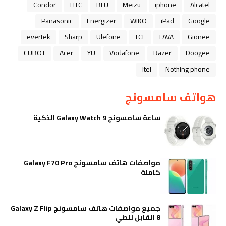
Condor
HTC
BLU
Meizu
iphone
Alcatel
Panasonic
Energizer
WIKO
iPad
Google
evertek
Sharp
Ulefone
TCL
LAVA
Gionee
CUBOT
Acer
YU
Vodafone
Razer
Doogee
itel
Nothing phone
هواتف سامسونج
ساعة سامسونج Galaxy Watch 9 الذكية
مواصفات هاتف سامسونج Galaxy F70 Pro
كاملة
جميع مواصفات هاتف سامسونج Galaxy Z Flip
8 القابل للطي