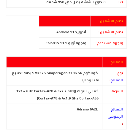
ت :
سطوع الشاشة يصل حتى 950 شمعة.
نظام التشغيل :
نظام التشغيل :
أندرويد Android 13
واجهة مستخدم:
واجهة أوبو ColorOS 13.1 .
المعالج :
نوع
كوالكوم SM7325 Snapdragon 778G 5G بدقة تصنيع
المعالج
:
(6 نانومتر)
السرعة:
ثماني النواة ((1x2.4 GHz Cortex-A78 & 3x2.2 GHz
Cortex-A78 & 4x1.9 GHz Cortex-A55)
المعالج
Adreno 642L
الرسومى
: