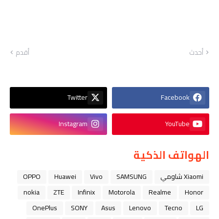
أحدث
أقدم
Twitter
Facebook
Instagram
YouTube
الهواتف الذكية
Xiaomi شاومي
SAMSUNG
Vivo
Huawei
OPPO
nokia
ZTE
Infinix
Motorola
Realme
Honor
OnePlus
SONY
Asus
Lenovo
Tecno
LG