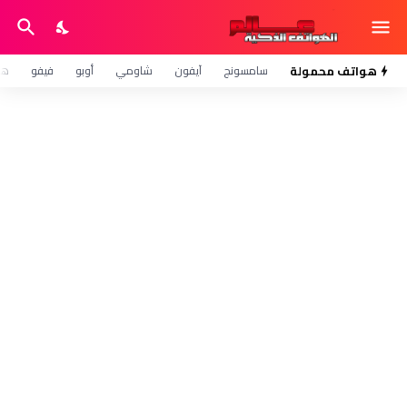
هواتف محمولة
سامسونج
آيفون
شاومي
أوبو
فيفو
هو