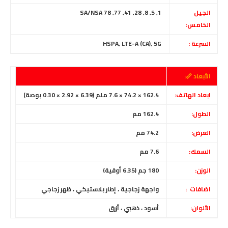
الجيل
1, 5, 8, 28, 41, 77, 78 SA/NSA
الخامس:
السرعة :
HSPA, LTE-A (CA), 5G
الأبعاد 📏:
ابعاد الهاتف:
162.4 × 74.2 × 7.6 ملم (6.39 × 2.92 × 0.30 بوصة)
الطول:
162.4 مم
العرض:
74.2 مم
السمك:
7.6 مم
الوزن:
180 جم (6.35 أوقية)
اضافات :
واجهة زجاجية ، إطار بلاستيكي ، ظهر زجاجي
الألوان:
أسود ، ذهبي ، أزرق