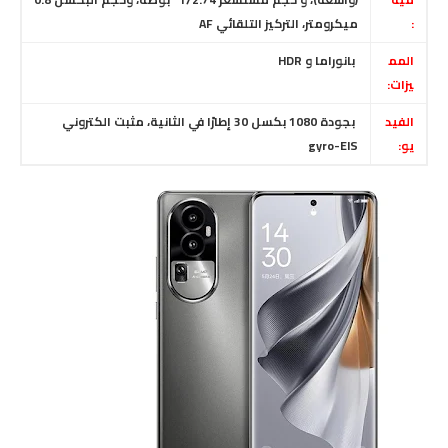
:
ميكرومتر، التركيز التلقائي AF
المم
بانوراما و HDR
يزات:
الفيد
بجودة
1080 بكسل 30 إطارًا في الثانية
،
مثبت الكتروني
يو:
gyro-EIS