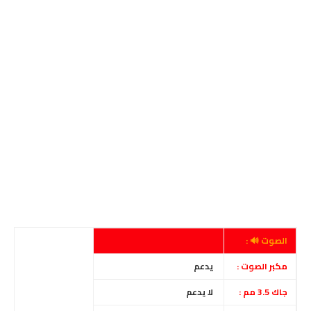
الصوت 🔊 :
مكبر الصوت :
يدعم
جاك 3.5 مم :
لا
يدعم