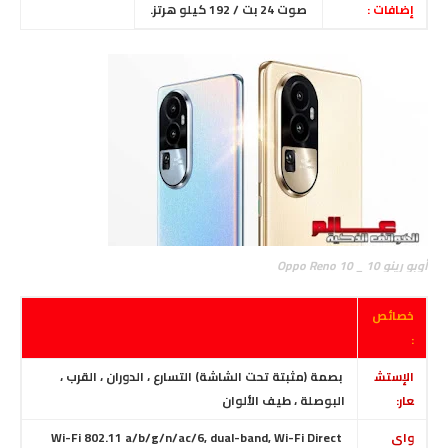
إضافات :
صوت 24 بت / 192 كيلو هرتز.
أوبو رينو 10 _ Oppo Reno 10
خصائص
:
الإستش
بصمة (مثبتة تحت الشاشة) التسارع ، الدوران ، القرب ،
عار:
البوصلة ، طيف الألوان
واى
Wi-Fi 802.11 a/b/g/n/ac/6, dual-band, Wi-Fi Direct