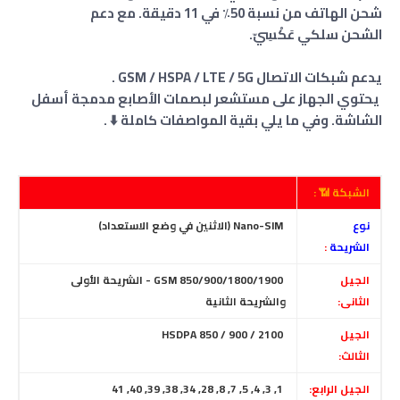
شحن الهاتف من نسبة 50٪ في 11 دقيقة. مع دعم
الشحن سلكي عَكْسِيّ.
يدعم شبكات الاتصال GSM / HSPA / LTE / 5G .
يحتوي الجهاز على مستشعر لبصمات الأصابع مدمجة أسفل
الشاشة. وفي ما يلي بقية المواصفات كاملة ⬇️ .
الشبكة 📶 :
نوع
Nano-SIM (الاثنين في وضع الاستعداد)
الشريحة
:
الجيل
GSM 850/900/1800/1900 - الشريحة الأولى
الثانى:
والشريحة الثانية
الجيل
HSDPA 850 / 900 / 2100
الثالث:
الجيل الرابع:
1, 3, 4, 5, 7, 8, 28, 34, 38, 39, 40, 41