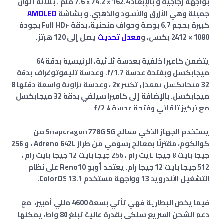
بواجهة زجاجية و بالإبعاد 162.4 × 74.2 × 7.6 ملم . بثلاثة ألوان
جميلة وهي الأزرق والأسود والذهبي. و بشاشة
AMOLED
كبيرة بحجم 6.7 بوصة وحواف منحنية، بدقة +Full HD بجودة
1080 × 2412 بكسل، و
معدل تحديث
يصل إلى 120 هرتز.
يتضمن كاميرا خلفية بعدسة ثلاثية، الرئيسية بدقة 64
ميجابكسل وبفتحة عدسة f/1.7. وعدسة تليفوتوغراف بدقة
32 ميجابكسل بمعدل تكبير 2x ، وعدسة بزاوية واسعة دقتها 8
ميجابكسل. بالإضافة إلى كاميرا سيلفي بدقة 32 ميجابكسل
مع تركيز تلقائي وفتحة عدسة f/2.4.
يستخدم الجهاز الذكي معالج Snapdragon 778G 5G من
كوالكوم، مقترنًا بمعالج رسومي من طراز Adreno 642L ، و 256
جيجا بايت 8 جيجا بايت رام ، 256 جيجا بايت 12 جيجا بايت رام ،
512 جيجا بايت 12 جيجا رام. يعتمد أوبو Reno10 على نظام
التشغيل الأندرويد 13 وواجهة مستخدم ColorOS 13.1.
فيما يخص البطارية فهي تأتي بسعة 4600 مللي أمبير، مع
دعم الشحن السريع سلكي بقدرة عالية تبلغ 80 واط، يمكنها