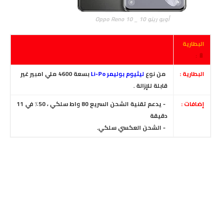
أوبو رينو 10 _ Oppo Reno 10
البطارية
🔋 :
البطارية :
من نوع
ليثيوم بوليمر Li-Po
بسعة 4600 ملي امبير غير
قابلة للإزالة .
إضافات :
- يدعم تقنية الشحن السريع 80 واط سلكي ، 50٪ في 11
دقيقة
- الشحن العكسي سلكي.