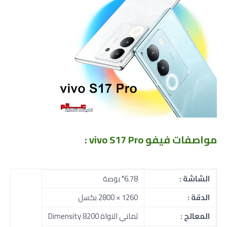
مواصفات فيفو vivo S17 Pro
:
الشاشة :
6.78" بوصة
الدقة :
1260 × 2800 بكسل
المعالج :
ثماني النواة Dimensity 8200