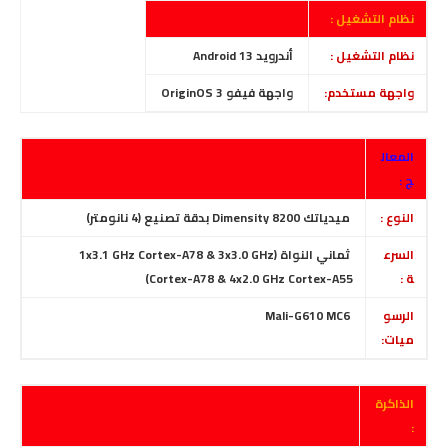
نظام التشغيل :
نظام التشغيل :
أندرويد Android 13
واجهة مستخدم:
واجهة فيفو OriginOS 3
المعال
ج :
النوع :
ميدياتك Dimensity 8200 بدقة تصنيع (4 نانومتر)
السرع
ثماني النواة (1x3.1 GHz Cortex-A78 & 3x3.0 GHz
ة :
Cortex-A78 & 4x2.0 GHz Cortex-A55)
الرسو
Mali-G610 MC6
ميات:
الذاكرة
: