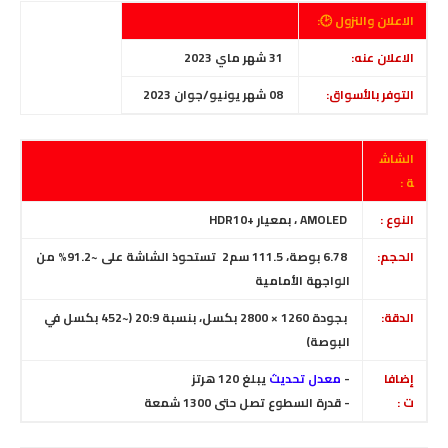
الاعلان والنزول 🕑:
الاعلان عنه:
31 شهر ماي 2023
التوفر بالأسواق:
08 شهر يونيو/جوان 2023
الشاش
ة :
النوع :
AMOLED ، بمعيار +HDR10
الحجم:
6.78 بوصة، 111.5 سم2 تستحوذ الشاشة على ~91.2% من
الواجهة الأمامية
الدقة:
بجودة
1260 × 2800 بكسل، بنسبة 20:9 (~452 بكسل في
البوصة)
إضافا
-
معدل تحديث
يبلغ 120 هرتز
ت :
- قدرة السطوع تصل حتى 1300 شمعة