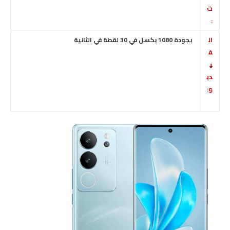
ت
:
ال
بجودة 1080 بكسل في 30 لقطة في الثانية
ف
ي
دي
و: