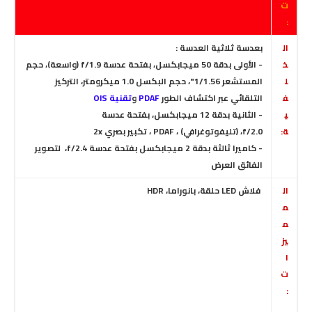
ت
:
ال
بعدسة ثلاثية العدسة :
خ
- الأولى بدقة 50 ميجابكسل، بفتحة عدسة f/1.9 (واسعة)، حجم
ل
المستشعر 1/1.56"، حجم البكسل 1.0 ميكرومتر، التركيز
ف
التلقائي عبر اكتشاف الطور
PDAF
و
تقنية OIS
ي
- الثانية بدقة 12 ميجابكسل، بفتحة عدسة
ة:
f/2.0، (تليفوتوغرافي) ، PDAF ، تكبير بصري 2x
- كاميرا ثالثة بدقة 2 ميجابكسل بفتحة عدسة f/2.4، لتصوير
الفائق العرض
ال
فلاش LED حلقة
، بانوراما، HDR
م
م
يز
ا
ت
: