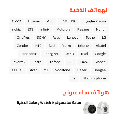
الهواتف الذكية
Xiaomi شاومي
SAMSUNG
Vivo
Huawei
OPPO
nokia
ZTE
Infinix
Motorola
Realme
Honor
OnePlus
SONY
Asus
Lenovo
Tecno
LG
Condor
HTC
BLU
Meizu
iphone
Alcatel
Panasonic
Energizer
WIKO
iPad
Google
evertek
Sharp
Ulefone
TCL
LAVA
Gionee
CUBOT
Acer
YU
Vodafone
Razer
Doogee
itel
Nothing phone
هواتف سامسونج
ساعة سامسونج Galaxy Watch 9 الذكية