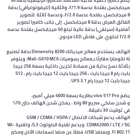
يضم كاميرا خلفية ثلاثية العدسة، الكاميرا الرئيسية بدقة 50
ميجابكسل بفتحة عدسة f/1.9
، و
الثانية
(تليفوتوغرافي)
بدقة
8 ميجابكسل، بفتحة عدسة f/2.0، وعدسة ثالثة
لتصوير
الفائق العرض
بدقة 8 ميجابكسل
.
إلى جانب كاميرا تصوير
أمامية (سيلفي) بدقة عالية تبلغ 50 ميجابكسل
بفتحة عدسه
f/2.0 تحتوي على فلاش LED مزدوج.
الهاتف يستخدم معالج ميدياتك Dimensity 8200 بدقة تصنيع
(4 نانومتر) مقترنًا بـمعالج رسوميات
Mali-G610 MC6
. ويتوفر
بثلاثة نسخ بداية من مساحة تخزين داخلية بسعة 256 جيجا
بايت رام 8 جيجا بايت ، 256 جيجا بايت 12 جيجا بايت رام ، 512
جيجا بايت 12 جيجا رام UFS 3.1 .
يضم vivo S17 Pro بطارية بسعة 4600 ميلي أمبير،
و شحن سلكي سريع 80 واط
، يمكن شحن الهاتف حتى 70%
في توقيت 30 دقيقة.
الهاتف يدعم شبكات الاتصال
GSM / CDMA / HSPA /
CDMA2000 / LTE / 5G
. ويدعم تقنية البلوتوث 5.3، وتقنية Wi-
Fi 802.11. وبمنفذ USB، فضلاً عن منفذ لسماعات الأذن ومكبر