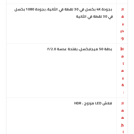
ال
بجودة 4K بكسل في 30 لقطة في الثانية
،
بجودة 1080 بكسل
ف
في 30 لقطة في الثانية
ي
دي
و:
الأ
بدقة 50 ميجابكسل، بفتحة عدسة f/2.0
م
ا
م
ي
ة
:
ال
فلاش LED مزدوج
، HDR
م
م
يز
ا