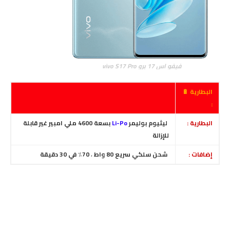
فيفو اس 17 برو vivo S17 Pro
البطارية 🔋
:
البطارية :
ليثيوم بوليمر
Li-Po
بسعة 4600 ملي امبير غير قابلة
للإزالة
إضافات :
شحن سلكي سريع 80 واط
،
70٪ في 30 دقيقة