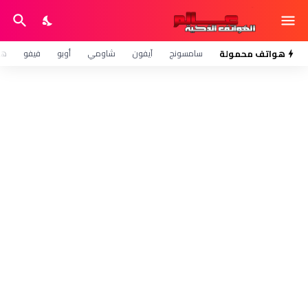
هواتف محمولة
سامسونج
آيفون
شاومي
أوبو
فيفو
هو