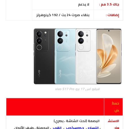
جاك 3.5 مم :
لا
يدعم
إضافات :
بنقاء صوت 24 بت / 192 كيلوهرتز
فيفو اس 17 برو vivo S17 Pro
خصائ
ص:
الاستش
البصمة (تحت الشاشة ، بصري)
عار:
،
التسارع
،
جيروسكوب
،
القرب
، البوصلة ، طيف الألوان