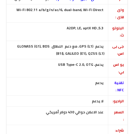
واى
Wi-Fi 802.11 a/b/g/n/ac/6, dual-band, Wi-Fi Direct
فاى :
البلوتو
5.3, A2DP, LE, aptX HD
ث:
جى بى
يدعم GPS (L1)، مع دعم النطاق GLONASS (G1), BDS
اس:
(B1I), GALILEO (E1), QZSS (L1)
يو اس
يدعم، USB Type-C 2.0, OTG
بي:
تقنية
يدعم
NFC :
الراديو:
لا يدعم
السعر
عند الاعلان حوالي 430 دولار أمريكي
:
شراء: