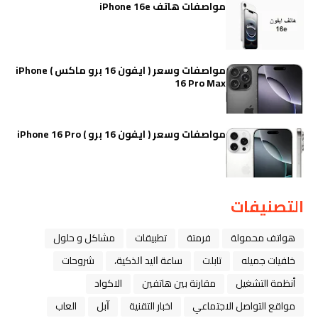
مواصفات هاتف iPhone 16e
مواصفات وسعر ( ايفون 16 برو ماكس ) iPhone
16 Pro Max
مواصفات وسعر ( ايفون 16 برو ) iPhone 16 Pro
التصنيفات
هواتف محمولة
فرمتة
تطبيقات
مشاكل و حلول
خلفيات جميله
تابلت
ﺳﺎﻋﺔ ﺍﻟﻴﺪ ﺍﻟﺬﻛﻴﺔ،
شروحات
أنظمة التشغيل
مقارنة بين هاتفين
الاكواد
مواقع التواصل الاجتماعي
اخبار التقنية
ﺁﺑﻞ
العاب