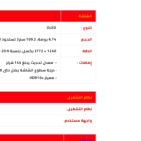
الشاشة :
النوع :
OLED
الحجم:
6.74 بوصة، 109.2 سم2 تستحوذ الشاشة ~87.9% من الواجهة الأمامية
الدقة:
1240 × 2772 بكسل، بنسبة 20:9 (~451 بكسل في البوصة)
إضافات :
- معدل تحديث يبلغ 144 هرتز
-
درجة سطوع الشاشة يصل حتى 1400 شىعة
- معيار +HDR10
نظام التشغيل :
نظام التشغيل :
واجهة مستخدم:
المعالج :