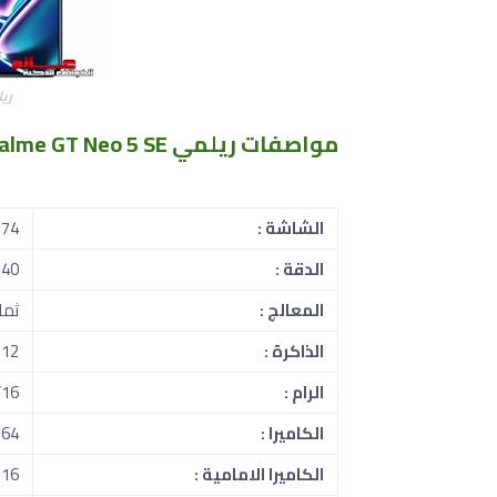
ريلمي SE
مواصفات ريلمي Realme GT Neo 5 SE
الشاشة :
6.74 ب
الدقة :
1240 × 72
المعالج :
ثماني ا
الذاكرة :
256/512 جي
الرام :
/12/16
الكاميرا :
2+8+64
الكاميرا الامامية :
16 ميجابكسل