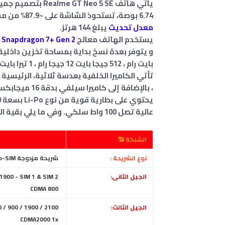
6.74 بوصة، تستحوذ الشاشة على ~87.9% من مساحة الواجهة الأمامية، بدقة عالية تبلغ 1080 × 2400 بكسل، و
معدل تحديث
يبلغ 144 هرتز.
يستخدم الهاتف معالج
Snapdragon 7+ Gen 2
بايت رام ، 512 جيجا بايت 12 جيجا رام ، 1 تيرا بايت 16 جيجا رام .
، بالإضافة إلى كاميرا سيلفي بدقة 16 ميجابكسل.
عالية تصل 100 واط سلكي. وفي ما يلي بقية المواصفات كاملة ⬇️ .
الشبكة 📶:
نوع الشريحة :
شريحة مزدوجة Nano-SIM، ( الاثنين في وضع الاستعداد )
الجيل الثانى:
GSM 850 / 900 / 1800 / 1900 - SIM 1 & SIM 2
CDMA 800
الجيل الثالث:
 / 900 / 1900 / 2100
CDMA2000 1x