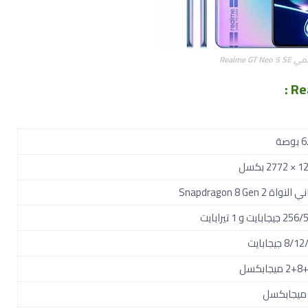
Realme GT Neo 5 
:
وصة
27 بكسل
لنواة Snapdragon 8 Gen 2
جابايت و 1 تيرابايت
8 جيجابايت
 ميجابكسل