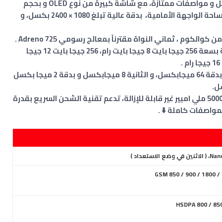
ياتي هاتف Realme GT Neo 5 SE بتصميم جميل و مواصفات ممتازة، مع شاشة كبيرة من نوع OLED و بحجم
من كوالكوم ، ثماني النواة مقترناً بمعالج رسومي Adreno 725 .
و يتوفر بعدة نسخ بداية بمساحة تخزين داخلية بسعة 256 جيجا بايت 8 جيجا بايت رام، 256 جيجا بايت 12 جيجا
تأتي الكاميرا الخلفية بعدسة ثلاثية، الرئيسية بدقة 64 ميجابكسل، و الثانية 8 ميجابكسل و بدقة 2 ميجا بكسل
يحتوي على بطارية قوية من نوع Li-Po بسعة 5000 ملي امبير غير قابلة للإزالة، تدعم تقنية الشحن السريع بقدرة
HSDPA 800 / 850