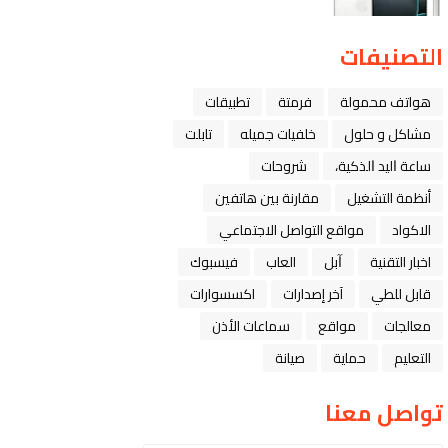
التصنيفات
هواتف محمولة
فرمتة
تطبيقات
مشاكل و حلول
خلفيات جميله
تابلت
ﺳﺎﻋﺔ ﺍﻟﻴﺪ ﺍﻟﺬﻛﻴﺔ،
شروحات
أنظمة التشغيل
مقارنة بين هاتفين
الاكواد
مواقع التواصل الاجتماعي
اخبار التقنية
ﺁﺑﻞ
العاب
فيسبوك
قابل للطي
آخر إصدارات
اكسسوارات
معالجات
مواقع
سماعات الأذن
التعليم
حماية
صيانة
تواصل معنا