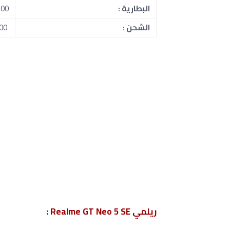
البطارية :
5500 ملل
الشحن :
100 واط سلكي.
ريلمي Realme GT Neo 5 SE :