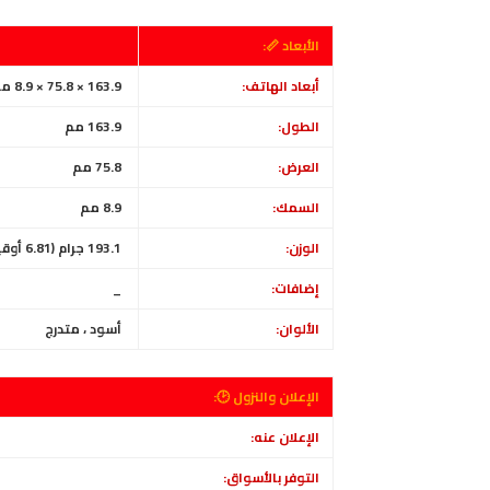
الأبعاد 📏:
أبعاد الهاتف:
163.9 × 75.8 × 8.9 ملم (6.45 × 2.98 × 0.35 بوصة)
الطول:
163.9 مم
العرض:
75.8 مم
السمك:
8.9 مم
الوزن:
193.1 جرام (6.81 أوقية)
إضافات:
_
الألوان:
أسود ، متدرج
الإعلان والنزول 🕑:
الإعلان عنه:
التوفر بالأسواق: