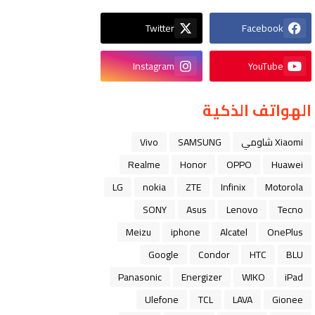
Twitter
Facebook
Instagram
YouTube
الهواتف الذكية
Xiaomi شاومي
SAMSUNG
Vivo
Realme
Honor
OPPO
Huawei
LG
nokia
ZTE
Infinix
Motorola
SONY
Asus
Lenovo
Tecno
Meizu
iphone
Alcatel
OnePlus
Google
Condor
HTC
BLU
Panasonic
Energizer
WIKO
iPad
Ulefone
TCL
LAVA
Gionee