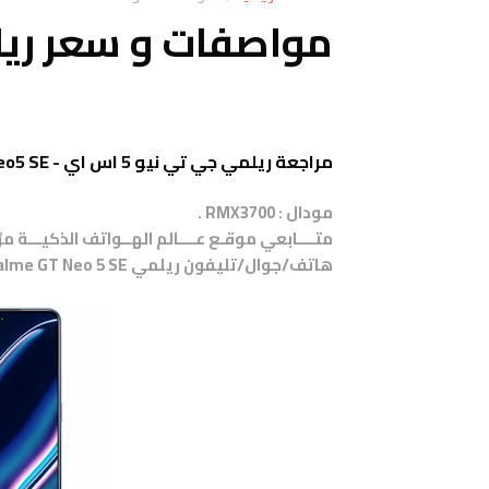
مواصفات و سعر ريلمي GT Neo 5 SE
مراجعة ريلمي جي تي نيو 5 اس اي - Realme GT Neo5 SE
مودال :
RMX3700 .
متــــابعي موقـع عــــالم الهــواتف الذكيـــة 
هاتف/جوال/تليفون
ريلمي Realme GT Neo 5 SE