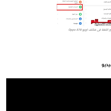
للغة فى هاتف اوبو Oppo A78