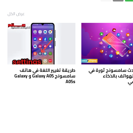
عرض الكل
دث سامسونج ثورة في
طريقة تغيير اللغة في هاتف
لهواتف بالذكاء
سامسونج Galaxy A05 و Galaxy
عي
A05s