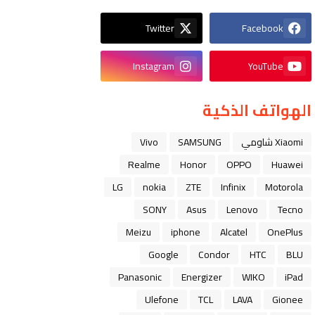
Twitter
Facebook
Instagram
YouTube
الهواتف الذكية
Xiaomi شاومي
SAMSUNG
Vivo
Realme
Honor
OPPO
Huawei
LG
nokia
ZTE
Infinix
Motorola
SONY
Asus
Lenovo
Tecno
Meizu
iphone
Alcatel
OnePlus
Google
Condor
HTC
BLU
Panasonic
Energizer
WIKO
iPad
Ulefone
TCL
LAVA
Gionee