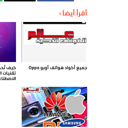
أقرأ أيضاً
جميع أكواد هواتف أوبو Oppo
كيف تُح
تقنيات ا
الاصطنا