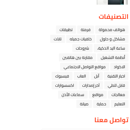
التصنيفات
هواتف محمولة
فرمتة
تطبيقات
مشاكل و حلول
خلفيات جميله
تابلت
ﺳﺎﻋﺔ ﺍﻟﻴﺪ ﺍﻟﺬﻛﻴﺔ،
شروحات
أنظمة التشغيل
مقارنة بين هاتفين
الاكواد
مواقع التواصل الاجتماعي
اخبار التقنية
ﺁﺑﻞ
العاب
فيسبوك
قابل للطي
آخر إصدارات
اكسسوارات
معالجات
مواقع
سماعات الأذن
التعليم
حماية
صيانة
تواصل معنا