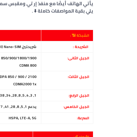
يأتي الهاتف أيضًا مع منفذ إر تي ومقبس سما
يلي بقية المواصفات كاملة ⬇️ .
الشبكة 📶 :
الشريحة :
شريحتين Nano-SIM (الاثنين في وضع الاستعداد)
الجيل الثانى:
GSM 850/900/1800/1900 - الشريحة الأولى والشريحة الثانية
CDMA 800
الجيل الثالث:
HSDPA 850 / 900 / 2100
CDMA2000 1x
الجيل الرابع:
1, 3, 4, 5, 8, 28, 34, 38, 39, 40, 41
الجيل الخامس:
يدعم 1, 5, 8, 28, 41, 77, 78 SA/NSA
السرعة:
HSPA, LTE-A, 5G
الأبعاد 📏: