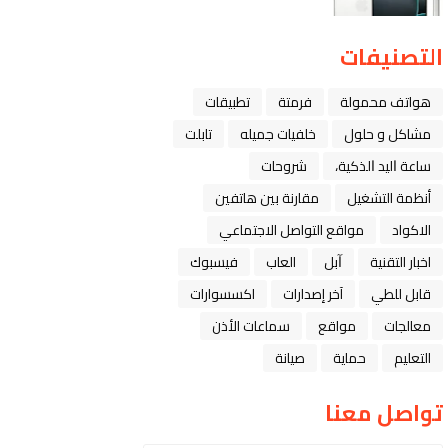
التصنيفات
هواتف محمولة
فرمتة
تطبيقات
مشاكل و حلول
خلفيات جميله
تابلت
ﺳﺎﻋﺔ ﺍﻟﻴﺪ ﺍﻟﺬﻛﻴﺔ،
شروحات
أنظمة التشغيل
مقارنة بين هاتفين
الاكواد
مواقع التواصل الاجتماعي
اخبار التقنية
ﺁﺑﻞ
العاب
فيسبوك
قابل للطي
آخر إصدارات
اكسسوارات
معالجات
مواقع
سماعات الأذن
التعليم
حماية
صيانة
تواصل معنا