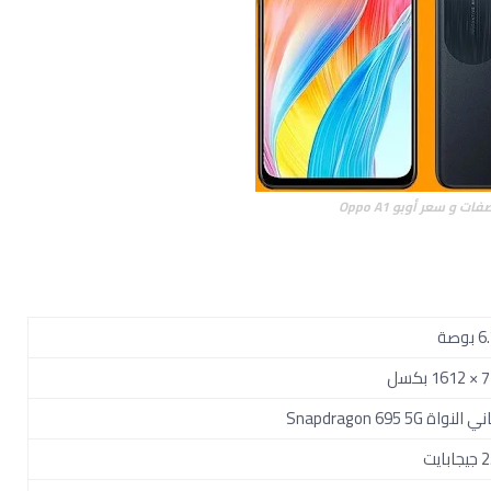
ات و سعر أوبو Oppo A1
بوصة
 بكسل
النواة Snapdragon 695 5G
بايت