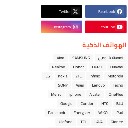
Twitter
Facebook
Instagram
YouTube
الهواتف الذكية
Xiaomi شاومي
SAMSUNG
Vivo
Realme
Honor
OPPO
Huawei
LG
nokia
ZTE
Infinix
Motorola
SONY
Asus
Lenovo
Tecno
Meizu
iphone
Alcatel
OnePlus
Google
Condor
HTC
BLU
Panasonic
Energizer
WIKO
iPad
Ulefone
TCL
LAVA
Gionee