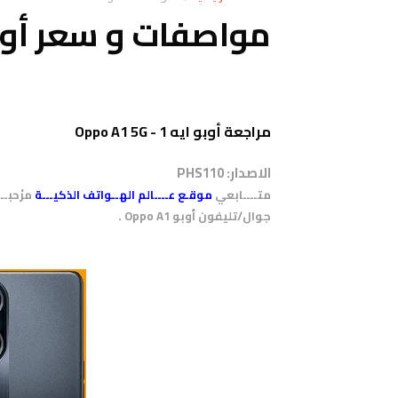
مواصفات و سعر أوبو o A1 5G
مراجعة أوبو ايه 1 - Oppo A1 5G
الاصدار: PHS110
متــــابعي
موقـع عــــالم الهــواتف الذكيـــة
مرْحبـ
.
جوال/تليفون أوبو Oppo A1