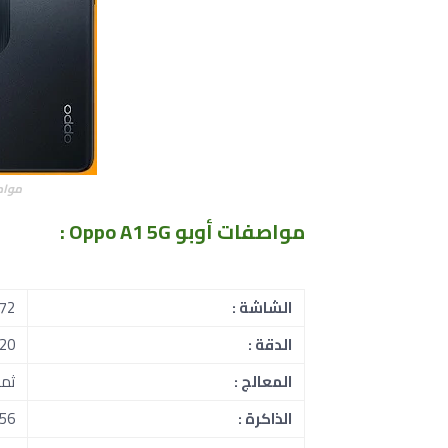
مواصف
مواصفات أوبو Oppo A1 5G :
الشاشة :
6.72 
الدقة :
720 × 1612
المعالج :
ثماني 
الذاكرة :
256 جيجا