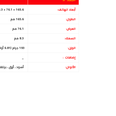
أبعاد الهاتف:
165.6 × 76.1 × 8.3 ملم (6.52 × 3.00 × 0.33 بوصة)
الطول:
165.6 مم
العرض:
76.1 مم
السمك:
8.3 مم
الوزن:
193 جرام (6.81 أوقية)
إضافات :
_
الألوان:
أسود ، أزرق ، برتقا