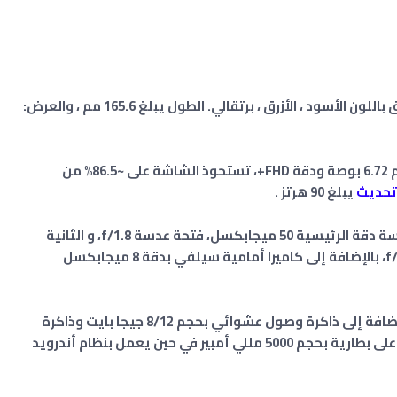
يأتي هاتف أوبو A1 5G بتصميم كلاسيكي أنيق باللون الأسود ، الأزرق ، برتقالي. الطول يبلغ 165.6 مم ، والعرض:
يحتوي الهاتف على شاشة IPS LCD كبيرة بحجم 6.72 بوصة ودقة FHD+، تستحوذ الشاشة على ~86.5% من
تحديث
يبلغ 90 هرتز
.
يحتوي الهاتف على كاميرا خلفية مزدوجة العدسة دقة الرئيسية 50 ميجابكسل، فتحة عدسة f/1.8، و الثانية
، بالإضافة إلى كاميرا أمامية سيلفي بدقة 8 ميجابكسل
جيجا بايت
وذاكرة
تخزين داخلية بحجم 256 غيغابايت. كما يحتوي على بطارية بحجم 5000 مللي أمبير في حين يعمل بنظام أندرويد