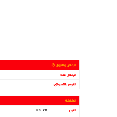
الإعلان والنزول 🕑:
الإعلان عنه:
التوفر بالأسواق:
الشاشة :
النوع :
IPS LCD