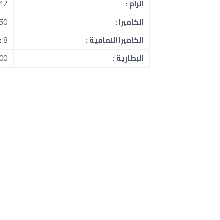
الرام :
8/12 جي
الكاميرا :
2+50 م
الكاميرا الامامية :
8 ميجابكسل
البطارية :
5000 ملل