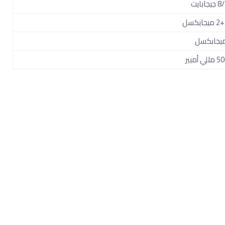
جابايت
يجابكسل
ي أمبير