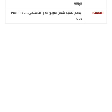
للإزالة
اضافات :
يدعم تقنية شحن سريع 67 واط، سلكي ،
+
PD3 PPS ،
QC4