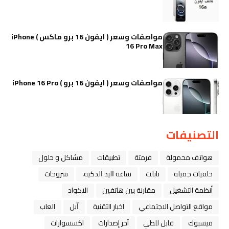
مواصفات وسعر ( ايفون 16 برو ماكس ) iPhone
16 Pro Max
مواصفات وسعر ( ايفون 16 برو ) iPhone 16 Pro
التصنيفات
هواتف محمولة
فرمتة
تطبيقات
مشاكل و حلول
خلفيات جميله
تابلت
ﺳﺎﻋﺔ ﺍﻟﻴﺪ ﺍﻟﺬﻛﻴﺔ،
شروحات
أنظمة التشغيل
مقارنة بين هاتفين
الاكواد
مواقع التواصل الاجتماعي
اخبار التقنية
ﺁﺑﻞ
العاب
فيسبوك
قابل للطي
آخر إصدارات
اكسسوارات