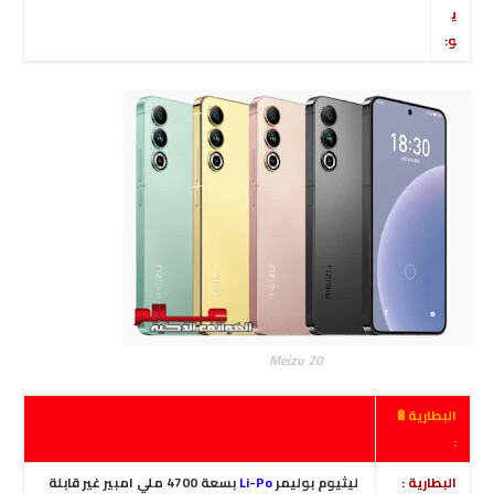
ي
و:
Meizu 20
البطارية🔋
:
البطارية :
ليثيوم بوليمر
Li-Po
بسعة 4700 ملي امبير غير قابلة