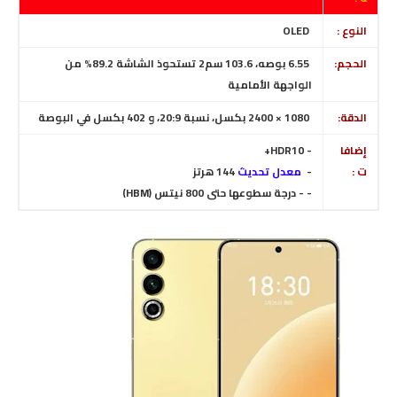
النوع :
OLED
الحجم:
6.55 بوصه، 103.6 سم2 تستحوذ الشاشة 89.2% من
الواجهة الأمامية
الدقة:
1080 × 2400 بكسل، نسبة 20:9، و 402 بكسل في البوصة
إضافا
-
HDR10+
ت :
-
معدل تحديث
144 هرتز
- - درجة سطوعها حتى 800 نيتس (HBM)