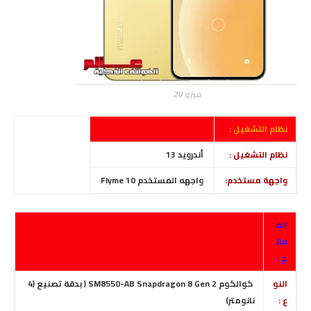
ميزو 20
نظام التشغيل :
نظام التشغيل :
أندرويد 13
واجهة مستخدم:
واجهه المستخدم Flyme 10
الم
عال
ج :
النو
كوالكوم SM8550-AB Snapdragon 8 Gen 2 ( بدقة تصنيع (4
ع :
نانومتر)