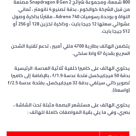
800 شمعة، ومجموعة شرائح Snapdragon 8 Gen 2 مصنعة
من قبل الشركة كوالكوم ، بدقة تصنيع 4 نانومتر ، ثماني
النواة و بوحدة رسوميات Adreno 740 ، مقترنًا بذاكرة وصول
عشوائي سعتها 12 جيجا بايت ، وذاكرة تخزين 128 أو 256 أو
512 جيجا بايت.
يتضمن الهاتف بطارية 4700 مللي أمبير ، تدعم تقنية الشحن
السريع بقدرة 67 واط سلكي.
يحتوي الهاتف على كاميرا خلفية ثلاثية العدسة: الرئيسية
بدقة 50 ميجابيكسل فتحة عدسة f/1.9 ، بالإضافة إلى كاميرا
تصوير ذاتي سيلفي بدقة 32 ميجابيكسل، بفتحة عدسة f/2.5
(واسعة).
يحتوي الهاتف على مستشعر البصمة مثبتة تحت الشاشة ،
بصري، وفي ما يلي بقية المواصفات كاملة للهاتف :