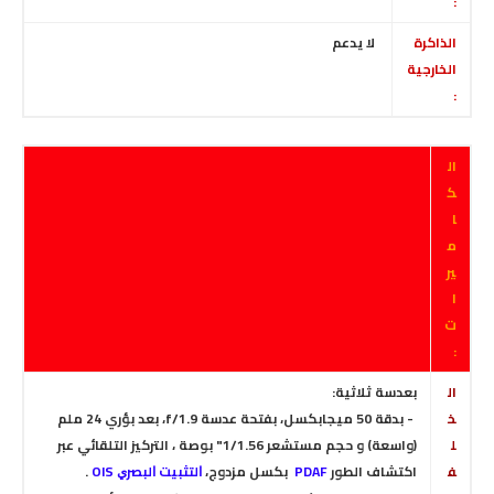
:
الذاكرة
لا
يدعم
الخارجية
:
ال
ك
ا
م
ير
ا
ت
:
ال
بعدسة ثلاثية:
خ
- بدقة 50 ميجابكسل، بفتحة عدسة f/1.9
، بعد بؤري 24 ملم
ل
(واسعة) و حجم مستشعر 1/1.56" بوصة ، التركيز التلقائي عبر
ف
اكتشاف الطور
PDAF
بكسل مزدوج،
ﺍﻟﺘﺜﺒﻴﺖ ﺍﻟﺒﺼﺮﻱ OIS
.