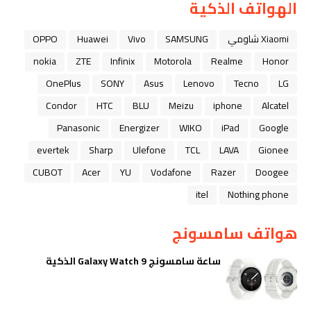
الهواتف الذكية
Xiaomi شاومي
SAMSUNG
Vivo
Huawei
OPPO
nokia
ZTE
Infinix
Motorola
Realme
Honor
OnePlus
SONY
Asus
Lenovo
Tecno
LG
Condor
HTC
BLU
Meizu
iphone
Alcatel
Panasonic
Energizer
WIKO
iPad
Google
evertek
Sharp
Ulefone
TCL
LAVA
Gionee
CUBOT
Acer
YU
Vodafone
Razer
Doogee
itel
Nothing phone
هواتف سامسونج
ساعة سامسونج Galaxy Watch 9 الذكية