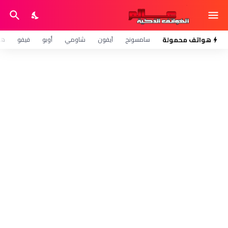
هواتف محمولة
سامسونج
آيفون
شاومي
أوبو
فيفو
هو