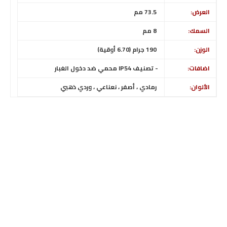
العرض:
73.5
مم
السمك:
8 مم
الوزن:
190 جرام (6.70 أوقية)
اضافات:
- تصنيف IP54 محمي ضد دخول الغبار
الألوان:
رمادي ، أصفر ، نعناعي
، وردي ذهبي