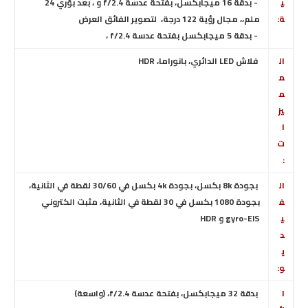
ي
- بدقة 16 ميجابكسل، بفتحة عدسة f/2.4
و
، بعد بؤري 24
ة:
ملم
،
، مجال رؤية 122 درجة،
لتصوير الفائق العرض
- بدقة 5 ميجابكسل بفتحة عدسة f/2.4 ،
ال
فلاش LED الدائري، بانوراما، HDR
م
م
يز
ا
ت
:
ال
بجودة 8k بكسل
،
بجودة 4k بكسل في 30/60 لقطة في الثانية،
ف
بجودة 1080 بكسل في 30 لقطة في الثانية، مثبت الكتروني
ي
gyro-EIS
و
HDR
د
ي
و:
ا
بدقة 32 ميجابكسل
، بفتحة عدسة f/2.4
،
(واسعة)