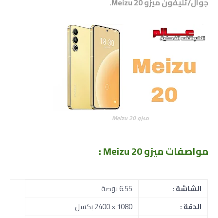
جوال/تليفون ميزو Meizu 20.
ميزو Meizu 20
مواصفات
ميزو Meizu 20 :
الشاشة :
6.55 بوصة
الدقة :
1080 × 2400 بكسل