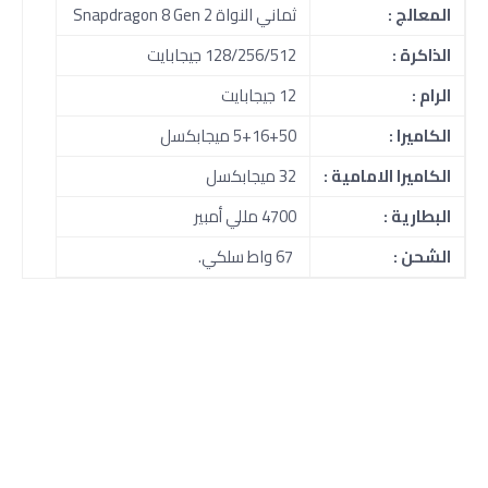
المعالج :
ثماني النواة Snapdragon 8 Gen 2
الذاكرة :
128/256/512 جيجابايت
الرام :
12 جيجابايت
الكاميرا :
5+16+50 ميجابكسل
الكاميرا الامامية :
32 ميجابكسل
البطارية :
4700 مللي أمبير
الشحن :
67 واط سلكي.