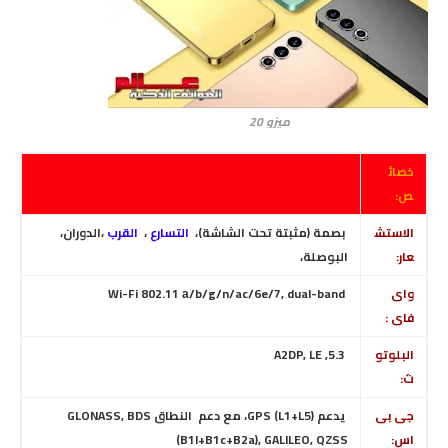
ميزو 20
خصائ
ص:
الاستش
بصمة (مثبتة تحت الشاشة)
،
التسارع
،
القرب
،الدوران،
عار:
البوصلة
،
واى
Wi-Fi 802.11 а/b/g/n/ac/6e/7, dual-band
فاى :
البلوتو
5.3, A2DP, LE
ث:
جى بى
يدعم GPS (L1+L5)، مع دعم النطاق GLONASS, BDS
اس:
(B1I+B1c+B2a), GALILEO, QZSS