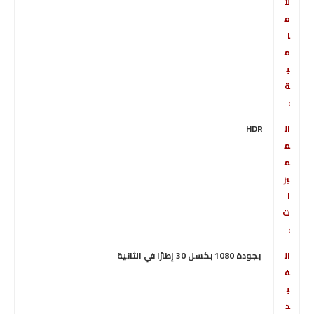
لأ
م
ا
م
ي
ة
:
ال
HDR
م
م
يز
ا
ت
:
ال
بجودة 1080 بكسل 30 إطارًا في الثانية
ف
ي
د