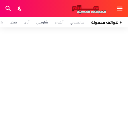
هواتف محمولة
سامسونج
آيفون
شاومي
أوبو
فيفو
هو