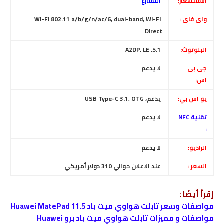
الاستشعار:
التسارع
واى فاى :
Wi-Fi 802.11 a/b/g/n/ac/6, dual-band, Wi-Fi
Direct
البلوتوث:
5.1, A2DP, LE
جى بى
لا يدعم
اس:
يو اس بي:
يدعم، USB Type-C 3.1, OTG
تقنية NFC
لا يدعم
:
الراديو:
لا يدعم
السعر :
عند الاعلان حوالي 310 دولار أمريكي
إقرأ أيضًا :
مواصفات وسعر تابلت هواوي ميت باد Huawei MatePad 11.5
مواصفات و مميزات تابلت هواوي ميت باد برو Huawei