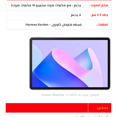
مكبر الصوت :
يدعم ، مع مكبرات صوت ستيريو (4 مكبرات صوت)
جاك 3.5 مم :
لا يدعم
اضافات :
ضبطه هارمان كاردون - Harman Kardon
هواوي ميت باد Huawei MatePad 11 2023
خصائص: