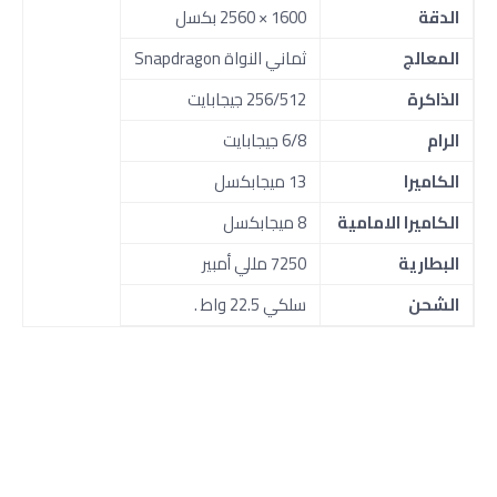
الدقة
1600 × 2560 بكسل
المعالج
ثماني النواة Snapdragon
الذاكرة
256/512 جيجابايت
الرام
6/8 جيجابايت
الكاميرا
13 ميجابكسل
الكاميرا الامامية
8 ميجابكسل
البطارية
7250 مللي أمبير
الشحن
سلكي 22.5 واط .