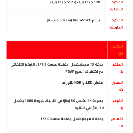
الذاكرة
128
جيجا بايت و 512 جيجا بايت
الداخلية:
الذاكرة
يدعم MicroSDXC (فتحة مخصصة)
الخارجية:
الكامير
ات:
الخلفي
بدقة 13 ميجابكسل ، بفتحة عدسة f/1.8
،
التركيز التلقائي
ة:
عبر اكتشاف الطور PDAF
المميزا
فلاش LED، و HDR بانوراما
ت:
الفيدي
بجودة
4K بكسل 30 إطارًا في الثانية، بجودة 1080 بكسل
و:
30 إطارًا في الثانية
الأمامي
بدقة 8 ميجابكسل، بفتحة عدسة f/2.0
ة :