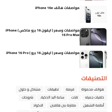
مواصفات هاتف iPhone 16e
مواصفات وسعر ( ايفون 16 برو ماكس ) iPhone
16 Pro Max
مواصفات وسعر ( ايفون 16 برو ) iPhone 16 Pro
التصنيفات
هواتف محمولة
فرمتة
تطبيقات
مشاكل و حلول
خلفيات جميله
تابلت
ﺳﺎﻋﺔ ﺍﻟﻴﺪ ﺍﻟﺬﻛﻴﺔ،
شروحات
أنظمة التشغيل
مقارنة بين هاتفين
الاكواد