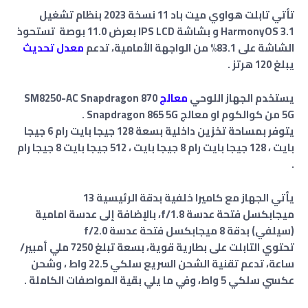
تأتي تابلت هواوي ميت باد 11 نسخة 2023 بنظام تشغيل
HarmonyOS 3.1 و بشاشة IPS LCD بعرض 11.0 بوصة تستحوذ
الشاشة على 83.1% من الواجهة الأمامية، تدعم
معدل تحديث
يبلغ 120 هرتز .
يستخدم الجهاز اللوحي
معالج
SM8250-AC Snapdragon 870
5G من كوالكوم او معالج Snapdragon 865 5G .
يتوفر بمساحة تخزين داخلية بسعة 128 جيجا بايت رام 6 جيجا
بايت ، 128 جيجا بايت رام 8 جيجا بايت ، 512 جيجا بايت 8 جيجا رام
.
يأتي الجهاز مع كاميرا خلفية بدقة الرئيسية 13
ميجابكسل
فتحة عدسة f/1.8
، بالإضافة إلى عدسة امامية
(سيلفي) بدقة 8 ميجابكسل
فتحة عدسة f/2.0
تحتوي التابلت على بطارية قوية، بسعة تبلغ 7250 ملي أمبير/
ساعة، تدعم تقنية الشحن السريع سلكي 22.5 واط
،
و
شحن
عكسي سلكي 5 واط، وفي ما يلي بقية المواصفات الكاملة .