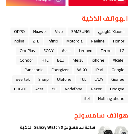
الهواتف الذكية
Xiaomi شاومي
SAMSUNG
Vivo
Huawei
OPPO
nokia
ZTE
Infinix
Motorola
Realme
Honor
OnePlus
SONY
Asus
Lenovo
Tecno
LG
Condor
HTC
BLU
Meizu
iphone
Alcatel
Panasonic
Energizer
WIKO
iPad
Google
evertek
Sharp
Ulefone
TCL
LAVA
Gionee
CUBOT
Acer
YU
Vodafone
Razer
Doogee
itel
Nothing phone
هواتف سامسونج
ساعة سامسونج Galaxy Watch 9 الذكية