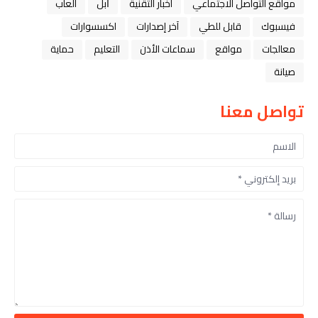
مواقع التواصل الاجتماعي
اخبار التقنية
ﺁﺑﻞ
العاب
فيسبوك
قابل للطي
آخر إصدارات
اكسسوارات
معالجات
مواقع
سماعات الأذن
التعليم
حماية
صيانة
تواصل معنا