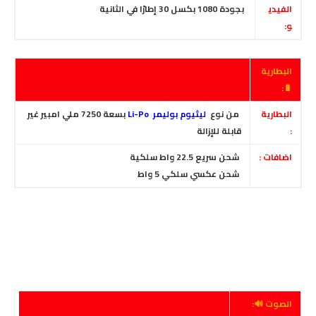
الفيدي
بجودة
1080 بكسل 30 إطارًا في الثانية
و:
البطارية
🔋:
البطارية
من نوع
ليثيوم بوليمر Li-Po
بسعة 7250 ملي امبير غير
:
قابلة للإزالة
اضافات :
شحن سريع 22.5 واط سلكية
شحن عكسي سلكي
5 واط
الصوت 🔊: