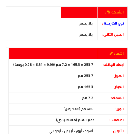
الشبكة 📶 :
نوع الشريحة
:
يلا يدعم
الجيل الثانى:
يلا يدعم
الأبعاد 📏 :
ابعاد الهاتف:
253.7 × 165.3 × 7.2 مم (9.99 × 6.51 × 0.28 بوصة)
الطول:
253.7
مم
العرض:
165.3
مم
السمك:
7.2 مم
الوزن:
480 جم (1.06 رطل)
اضافات :
دعم القلم (مغناطيسي)
الألوان:
أسود ، أزرق ، أبيض ، أرجواني