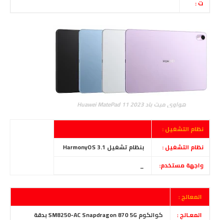
ت :
هواوي ميت باد Huawei MatePad 11 2023
نظام التشغيل :
نظام التشغيل :
بنظام تشغيل HarmonyOS 3.1
واجهة مستخدم:
_
المعالج :
المعـالج :
كوالكوم SM8250-AC Snapdragon 870 5G بدقة