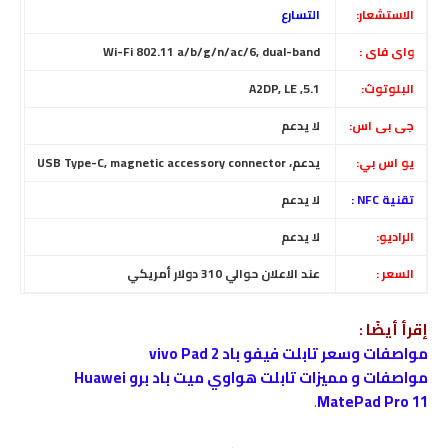
الاستشعار:
التسارع
واى فاى :
Wi-Fi 802.11 a/b/g/n/ac/6, dual-band
البلوتوث:
5.1, A2DP, LE
جى بى اس:
لا يدعم
يو اس بي:
يدعم، USB Type-C, magnetic accessory connector
تقنية NFC :
لا يدعم
الراديو:
لا يدعم
السعر :
عند الاعلان حوالي 310 دولار أمريكي
إقرأ أيضًا :
مواصفات وسعر تابلت فيفو باد vivo Pad 2
مواصفات و مميزات تابلت هواوي ميت باد برو Huawei
.
MatePad Pro 11