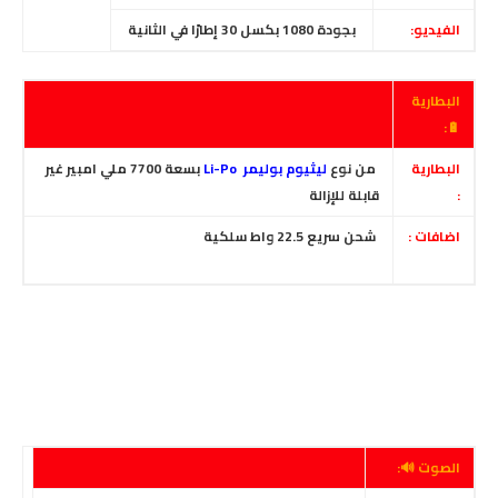
الفيديو:
بجودة
1080 بكسل 30 إطارًا في الثانية
البطارية
🔋:
البطارية
من نوع
ليثيوم بوليمر Li-Po
بسعة 7700 ملي امبير غير
:
قابلة للإزالة
اضافات :
شحن سريع 22.5 واط سلكية
الصوت 🔊: