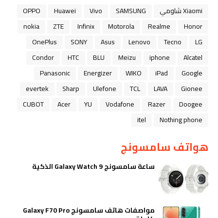
Xiaomi شاومي
SAMSUNG
Vivo
Huawei
OPPO
nokia
ZTE
Infinix
Motorola
Realme
Honor
OnePlus
SONY
Asus
Lenovo
Tecno
LG
Condor
HTC
BLU
Meizu
iphone
Alcatel
Panasonic
Energizer
WIKO
iPad
Google
evertek
Sharp
Ulefone
TCL
LAVA
Gionee
CUBOT
Acer
YU
Vodafone
Razer
Doogee
itel
Nothing phone
هواتف سامسونج
ساعة سامسونج Galaxy Watch 9 الذكية
مواصفات هاتف سامسونج Galaxy F70 Pro