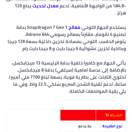
~84.8% من الواجهة الأمامية، تدعم
معدل تحديث
يبلغ 120
هرتز .
يستخدم الجهاز اللوحي
معالج
Snapdragon 7 Gen 1 بدقة
تصنيع 4 نانومتر، مقترناً بمعالج رسومي Adreno 644.
يتوفر الحاسب اللوحي بمساحة تخزين داخلية بسعة 128 جيجا
وبذاكرة تخزين عشوائية 6 جيجا بايت و 8 جيجا بايت رام.
يأتي الجهاز مع كاميرا خلفية بدقة الرئيسية 13 ميجابكسل
،
بالإضافة إلى عدسة امامية (سيلفي) بدقة 8 ميجابكسل.
تحتوي التابلت على بطارية قوية، بسعة تبلغ 7700 ملي أمبير/
ساعة، تدعم تقنية الشحن السريع سلكي 22.5 واط.
وفي ما
يلي بقية المواصفات الكاملة.
الشبكة 📶 :
نوع الشريحة
:
يلا يدعم