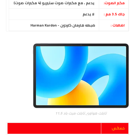
مكبر الصوت:
يدعم ، مع مكبرات صوت ستيريو (4 مكبرات صوت)
جاك 3.5 مم :
لا يدعم
اضافات :
ضبطه هارمان كاردون - Harman Kardon
تابلت هواوي تابلت ميت باد 11.5
خصائص: