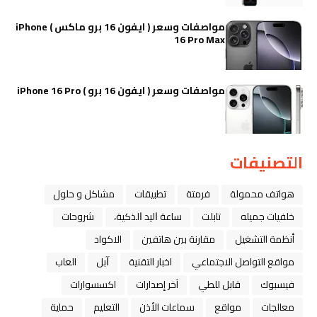
مواصفات وسعر ( ايفون 16 برو ماكس ) iPhone
16 Pro Max
مواصفات وسعر ( ايفون 16 برو ) iPhone 16 Pro
التصنيفات
هواتف محمولة
فرمتة
تطبيقات
مشاكل و حلول
خلفيات جميله
تابلت
ﺳﺎﻋﺔ ﺍﻟﻴﺪ ﺍﻟﺬﻛﻴﺔ،
شروحات
أنظمة التشغيل
مقارنة بين هاتفين
الاكواد
مواقع التواصل الاجتماعي
اخبار التقنية
ﺁﺑﻞ
العاب
فيسبوك
قابل للطي
آخر إصدارات
اكسسوارات
معالجات
مواقع
سماعات الأذن
التعليم
حماية