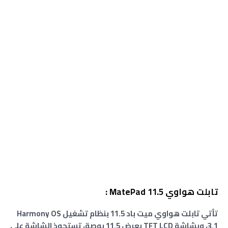
تابلت هواوي MatePad 11.5 :
تأتي تابلت هواوي ميت باد 11.5 بنظام تشغيل Harmony OS
3.1، وبشاشة TFT LCD بعرض 11.5 بوصة، تستحوذ الشاشة على