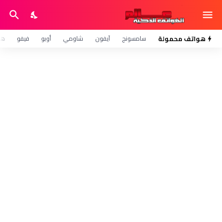
هواتف محمولة
سامسونج
آيفون
شاومي
أوبو
فيفو
هو