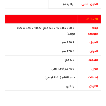
الجيل الثانى:
يلا يدعم
الأبعاد 📏 :
ابعاد
260.9 × 176.8 × 6.9 ملم (10.27 × 6.96 × 0.27
الهاتف:
بوصة)
الطول:
260.9
مم
العرض:
176.8
مم
السمك:
6.9 مم
الوزن:
499 جم (1.10 رطل)
إضافات:
دعم القلم (مغناطيسي)
الألوان:
رمادي