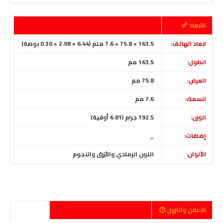
الأبعاد 📏:
ابعاد الهاتف:
163.5 × 75.8 × 7.6 ملم (6.44 × 2.98 × 0.30 بوصة)
الطول:
163.5
مم
العرض:
75.8 مم
السمك:
7.6 مم
الوزن:
192.5 جرام (6.81 أوقية)
إضافات:
_
الألوان:
اللون الرمادي والأزرق والنجوم
الاعلان والنزول 🕑: