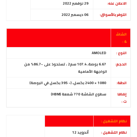
الاعلان عنه:
29 نوفمبر 2022
التوفر بالأسواق:
06 ديسمبر 2022
الشاش
ة :
النوع :
AMOLED
الحجم:
6.67 بوصة، 107.4 سم2 ، تستحوذ على ~86.7% من
الواجهة الأمامية
الدقة:
1080 × 2400 بكسل،
(~ 395 بكسل في البوصة)
إضافا
سطوع الشاشة 770 شمعة (HBM)
ت :
نظام التشغيل :
نظام التشغيل :
أندرويد 12