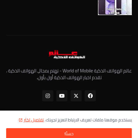
عالم الهواتف الذكية World of Mobile - ﺗﻬﺘﻢ ﺑﻤﺠﺎﻝ الهواتف الذكية ،
تقدم اخبار الهواتف الذكية أول بأول،
يستخدم موقعنا ملفات تعريف الارتباط لتعزيز تجربتك.
تفاصيل اكثر
الرئيسية
معلومات عنا
سياسة الخصوصية
اتصل بنا
حسنًا!
جميع الحقوق محفوظة - عالم الهواتف الذكية ©