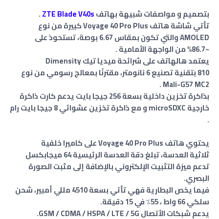
بتصميم و مواصفات شبيهة بهاتف
ZTE Blade V40s
.
تأتي شاشة هاتف Voyage 40 Pro Plus كبيرة من نوع
AMOLED والتي تكون بمقاس 6.67 بوصة، تستحوذ على
~86.7% من الواجهة الأمامية .
يعتمد هالهاتف على شرائحة ميديا تيك Dimensity
810 بتقنية تصنيع 6 نانومتر، مقترنًا بمعالج رسومي من نوع
Mali-G57 MC2 .
بذاكرة تخزين داخلية بسعة 256 جيجا بايت يدعم كارت ذاكرة
خارجية microSDXC و مع ذاكرة تخزين عشوائي 8 جيجا بايت رام
.
يحتوي هاتف Voyage 40 Pro Plus على كاميرا خلفية
ثلاثية العدسة، تبلغ دقة العدسة الرئيسية 64 ميجابكسل
تدعم ميزة التثبيت الإلكتروني بالإضافة إلى مثبت الصورة
البصري.
فيما يخص البطارية فهي تأتي بسعة 4510 مللي أمبير، شحن
سلكي 66 واط ، 55٪ في 15 دقيقة.
يدعم شبكات الأتصال GSM / CDMA / HSPA / LTE / 5G.