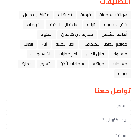
التصنيفات
هواتف محمولة
فرمتة
تطبيقات
مشاكل و حلول
خلفيات جميله
تابلت
ﺳﺎﻋﺔ ﺍﻟﻴﺪ ﺍﻟﺬﻛﻴﺔ،
شروحات
أنظمة التشغيل
مقارنة بين هاتفين
الاكواد
مواقع التواصل الاجتماعي
اخبار التقنية
ﺁﺑﻞ
العاب
فيسبوك
قابل للطي
آخر إصدارات
اكسسوارات
معالجات
مواقع
سماعات الأذن
التعليم
حماية
صيانة
تواصل معنا