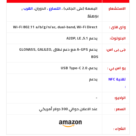
الاستشعار:
البصمة (على الجانب) ،
التسارع
، الدوران،
القرب
،
بوصلة
واى فاى :
Wi-Fi 802.11 a/b/g/n/ac, dual-band, Wi-Fi Direct
البلوتوث:
يدعم 5.1, A2DP, LE
جى بى اس:
يدعم A-GPS
مع دعم نطاق GLONASS, GALILEO,
BDS
يو اس بي :
يدعم، USB Type-C 2.0
تقنية NFC
يدعم
:
الراديو:
-
السعر :
عند الاعلان حوالي 300 دولار أمريكي
الشراء :