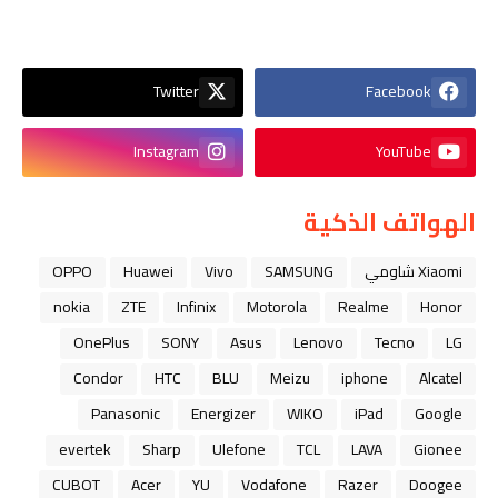
Twitter
Facebook
Instagram
YouTube
الهواتف الذكية
Xiaomi شاومي
SAMSUNG
Vivo
Huawei
OPPO
nokia
ZTE
Infinix
Motorola
Realme
Honor
OnePlus
SONY
Asus
Lenovo
Tecno
LG
Condor
HTC
BLU
Meizu
iphone
Alcatel
Panasonic
Energizer
WIKO
iPad
Google
evertek
Sharp
Ulefone
TCL
LAVA
Gionee
CUBOT
Acer
YU
Vodafone
Razer
Doogee