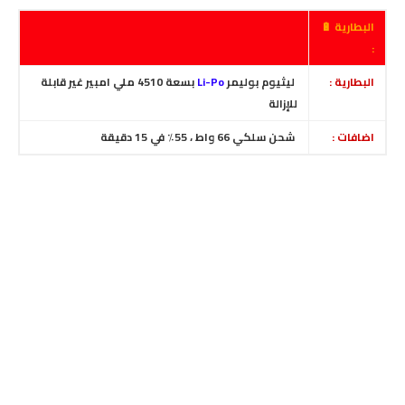
البطارية 🔋
:
البطارية :
ليثيوم بوليمر
Li-Po
بسعة 4510 ملي امبير غير قابلة
للإزالة
اضافات :
شحن سلكي 66 واط ، 55٪ في 15 دقيقة