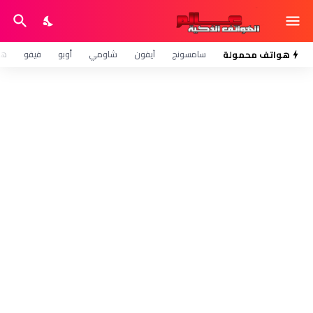
هواتف محمولة
سامسونج
آيفون
شاومي
أوبو
فيفو
هو