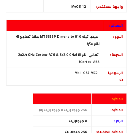
واجهة مستخدم:
MyOS 12
المعالج :
النوع :
ميديا تيك MT6833P Dimensity 810
بدقة تصنيع
(6
نانومتر)
السرعة :
ثماني النواة (2x2.4 GHz Cortex-A76 & 6x2.0 GHz
Cortex-A55)
الرسوميا
Mali-G57 MC2
ت:
الذاكرة :
الذاكرة :
256 جيجا بايت 8 جيجا بايت رام
الرام :
8 جيجابايت
الذاكرة الداخلية:
256
جيجابايت