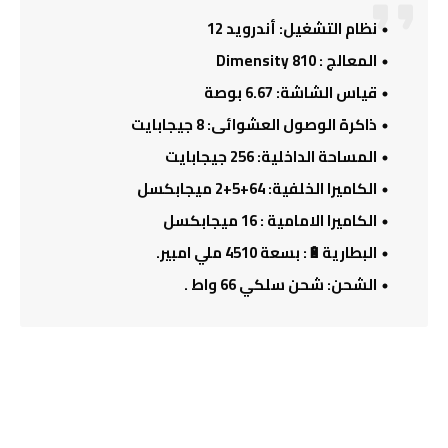
نظام التشغيل: أندرويد 12
المعالج : Dimensity 810
قياس الشاشة: 6.67 بوصة
ذاكرة الوصول العشوائى: 8 جيجابايت
المساحة الداخلية: 256 جيجابايت
الكاميرا الخلفية: 64
+5
+
2
ميجابكسل
الكاميرا الامامية : 16 ميجابكسل
البطارية🔋: بسعة 4510 ملي امبير.
الشحن: شحن سلكي 66 واط .