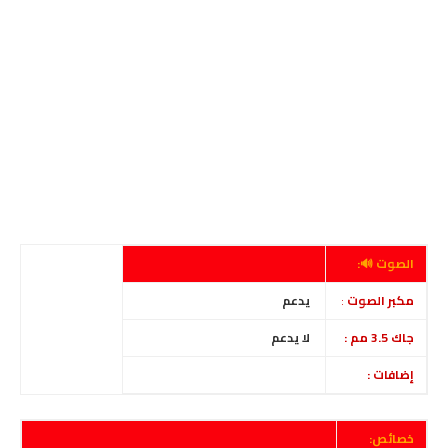
الصوت 🔊:
مكبر الصوت
:
يدعم
جاك 3.5 مم :
لا
يدعم
إضافات :
خصائص: