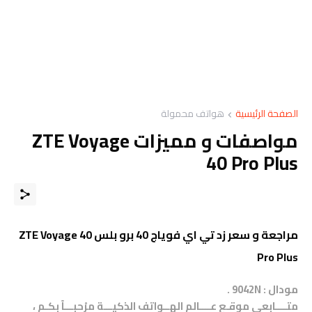
الصفحة الرئيسية
هواتف محمولة
مواصفات و مميزات ZTE Voyage
40 Pro Plus
مراجعة و سعر زد تي اي فوياج 40 برو بلس ZTE Voyage 40
Pro Plus
مودال : 9042N .
متــــابعي موقـع عــــالم الهــواتف الذكيـــة مرْحبـــاً بكـم ،