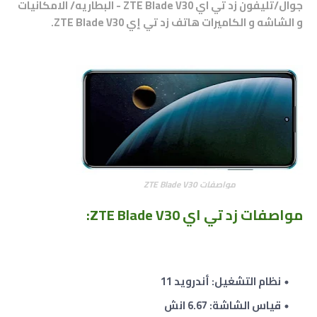
جوال/تليفون زد تي اي ZTE Blade V30 - البطاريه/ الامكانيات
و الشاشه و الكاميرات هاتف
زد تي إي
ZTE Blade V30
.
مواصفات ZTE Blade V30
مواصفات زد تي اي ZTE Blade V30
:
نظام التشغيل: أندرويد 11
قياس الشاشة: 6.67 انش