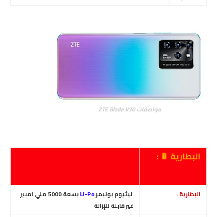
مواصفات ZTE Blade V30
البطارية 🔋 :
البطارية :
ليثيوم بوليمر
Li-Po
بسعة 5000 ملي امبير
غير قابلة للإزالة