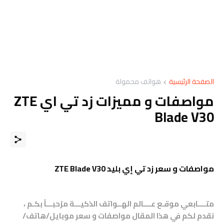
الصفحة الرئيسية
هواتف محمولة
مواصفات و مميزات زد تي اي ZTE
Blade V30
مواصفات و سعر زد تي إي بليد ZTE Blade V30
متــــابعي موقـع عــــالم الهــواتف الذكيـــة مرْحبـــاً بكـم ،
نقدم لكم في هذا المقال مواصفات و سعر موبايل/هاتف/