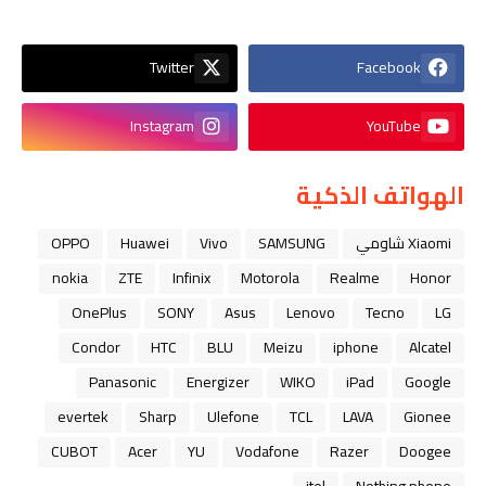
Twitter
Facebook
Instagram
YouTube
الهواتف الذكية
Xiaomi شاومي
SAMSUNG
Vivo
Huawei
OPPO
nokia
ZTE
Infinix
Motorola
Realme
Honor
OnePlus
SONY
Asus
Lenovo
Tecno
LG
Condor
HTC
BLU
Meizu
iphone
Alcatel
Panasonic
Energizer
WIKO
iPad
Google
evertek
Sharp
Ulefone
TCL
LAVA
Gionee
CUBOT
Acer
YU
Vodafone
Razer
Doogee