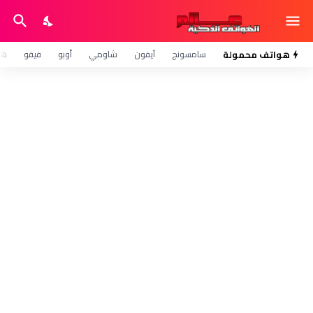
هواتف محمولة
سامسونج
آيفون
شاومي
أوبو
فيفو
هو