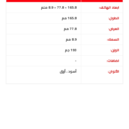
ابعاد الهاتف:
165.8
×
77.8
×
8.9 ملم
الطول:
165.8
مم
العرض:
77.8 مم
السمك:
8.9 مم
الوزن:
193 جم
اضافات:
-
الألوان:
أسود ، أزرق