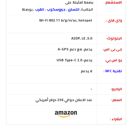
الاستشعار:
بصمة (مثبتة على
الجانب)،
التسارع
،
جيروسكوب
،
القرب
، بوصلة
واى فاى :
Wi-Fi 802.11 b/g/n/ac, hotspot
البلوتوث:
5.0, A2DP, LE
جى بى اس:
يدعم، مع دعم A-GPS
يو اس بي:
يدعم، USB Type-C 2.0
تقنية NFC :
لا يدعم
الراديو:
-
السعر :
عند الاعلان حوالي 236 دولار أمريكي
الشراء :