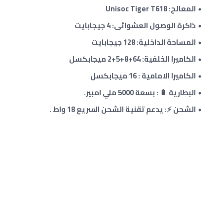
المعالج: Unisoc Tiger T618
ذاكرة الوصول العشوائى: 4 جيجابايت
المساحة الداخلية: 128 جيجابايت
الكاميرا الخلفية: 64
+
8+5
+
2
ميجابكسل
الكاميرا الامامية : 16 ميجابكسل
البطارية 🔋 : بسعة 5000 ملي امبير.
الشحن ⚡: يدعم تقنية الشحن السريع 18 واط .