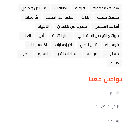
هواتف محمولة
فرمتة
تطبيقات
مشاكل و حلول
خلفيات جميله
تابلت
ﺳﺎﻋﺔ ﺍﻟﻴﺪ ﺍﻟﺬﻛﻴﺔ،
شروحات
أنظمة التشغيل
مقارنة بين هاتفين
الاكواد
مواقع التواصل الاجتماعي
اخبار التقنية
ﺁﺑﻞ
العاب
فيسبوك
قابل للطي
آخر إصدارات
اكسسوارات
معالجات
مواقع
سماعات الأذن
التعليم
حماية
صيانة
تواصل معنا