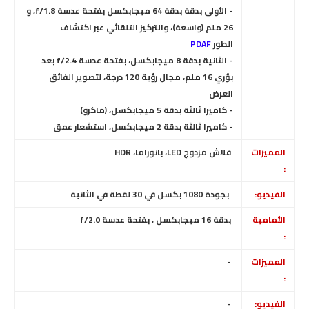
- الأولى بدقة بدقة 64 ميجابكسل بفتحة عدسة f/1.8، و
26 ملم (واسعة)،
والتركيز التلقائي عبر اكتشاف
الطور
PDAF
- الثانية بدقة 8 ميجابكسل، بفتحة عدسة f/2.4 بعد
بؤري 16 ملم، مجال رؤية 120 درجة،
لتصوير الفائق
العرض
- كاميرا ثالثة بدقة 5 ميجابكسل، (ماكرو)
- كاميرا ثالثة بدقة 2 ميجابكسل، استشعار عمق
المميزات
فلاش مزدوج LED، بانوراما، HDR
:
الفيديو:
بجودة 1080 بكسل في 30 لقطة في الثانية
الأمامية
بدقة 16 ميجابكسل
، بفتحة عدسة f/2.0
:
المميزات
-
:
الفيديو:
-