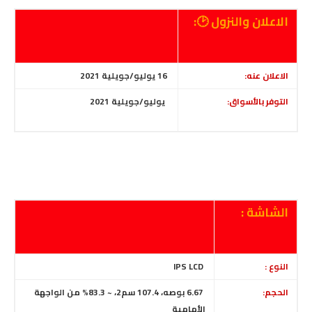
الاعلان والنزول 🕑:
الاعلان عنه:
16 يوليو/جويلية 2021
التوفر بالأسواق:
يوليو/جويلية 2021
الشاشة :
النوع :
IPS LCD
الحجم:
6.67 بوصه، 107.4 سم2، ~ 83.3% من الواجهة
الأمامية