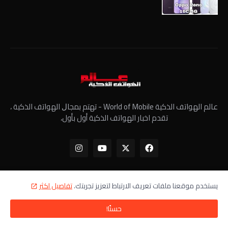
عالم الهواتف الذكية World of Mobile - ﺗﻬﺘﻢ ﺑﻤﺠﺎﻝ الهواتف الذكية ،
تقدم اخبار الهواتف الذكية أول بأول،
يستخدم موقعنا ملفات تعريف الارتباط لتعزيز تجربتك.
تفاصيل اكثر
الرئيسية
معلومات عنا
سياسة الخصوصية
اتصل بنا
حسنًا!
جميع الحقوق محفوظة - عالم الهواتف الذكية ©