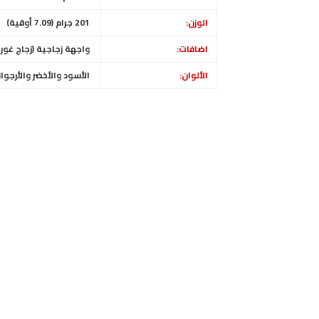
الوزن:
201 جرام (7.09 أوقية)
اضافات:
واجهة زجاجية (زجاج غوريلا 3) ، إطار بلاستيكي ، ظهر ب
الألوان:
الأسود والأخضر والأرجوا