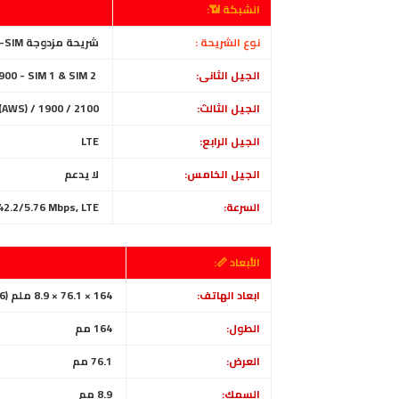
الشبكة 📶:
نوع الشريحة :
شريحة مزدوجة Nano-SIM، ( الاثنين في وضع الاستعداد )
الجيل الثانى:
GSM 850 / 900 / 1800 / 1900 - SIM 1 & SIM 2
الجيل الثالث:
(AWS) / 1900 / 2100
الجيل الرابع:
LTE
الجيل الخامس:
لا يدعم
السرعة:
2.2/5.76 Mbps, LTE
الأبعاد 📏:
ابعاد الهاتف:
164 × 76.1 × 8.9 ملم (6.46 × 3.00 × 0.35 بوصة)
الطول:
164
مم
العرض:
76.1
مم
السمك:
8.9 مم