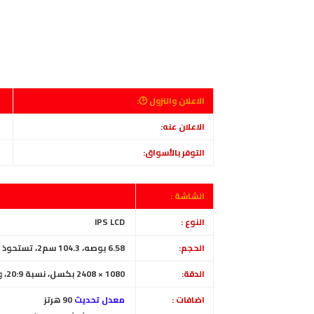
الاعلان والنزول 🕑:
الاعلان عنه:
06 سبتمبر 2022
التوفر بالأسواق:
09 سبتمبر 2022
الشاشة :
النوع :
IPS LCD
الحجم:
6.58 بوصه، 104.3 سم2، تستحوذ الشاشة على ~ 83.6% من الواجهة الأمامية
الدقة:
1080 × 2408 بكسل، نسبة 20:9، و ~401 بكسل في البوصة
اضافات :
معدل تحديث
90 هرتز