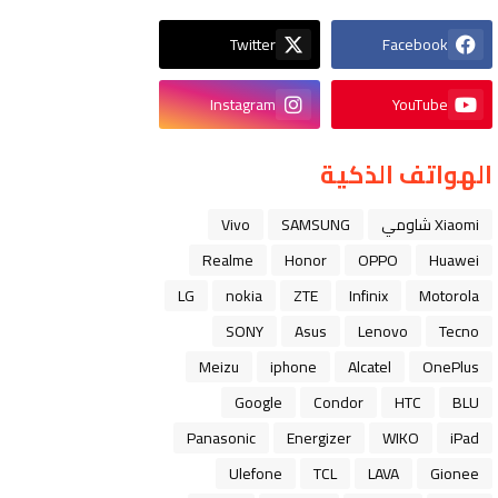
Twitter
Facebook
Instagram
YouTube
الهواتف الذكية
Xiaomi شاومي
SAMSUNG
Vivo
Realme
Honor
OPPO
Huawei
LG
nokia
ZTE
Infinix
Motorola
SONY
Asus
Lenovo
Tecno
Meizu
iphone
Alcatel
OnePlus
Google
Condor
HTC
BLU
Panasonic
Energizer
WIKO
iPad
Ulefone
TCL
LAVA
Gionee