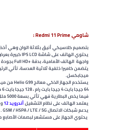
شاومي Redmi 11 Prime :
بتصميم كلاسيكي أنيق بثلاثة الوان وهي أخضر ، فضي، أسود و 
واجهة الهاتف الأمامية، بدقة +Full HD بجودة 1080 × 2408 بكسل ، يدعم معدل تحديث يبلغ 90 هرتز .
ميجابكسل.
يستخدم الجهاز الذكي معالج Helio G99 من ميدياتك، مقترنًا بمعالج رسومي من طراز Mali-G57 MC2، وب
64 جيجا بايت 4 جيجا بايت رام ، 128 جيجا بايت 6 جيجا بايت رام UFS 2.2 .
فيما يخص البطارية فهي تأتي بسعة 5000 مللي أمبير، مع دعم الشحن السريع بقدرة عالية تبلغ 18 واط.
يعتمد الهاتف على نظام التشغيل
أندرويد 12
وب
يدعم شبكات الاتصال GSM / HSPA / LTE / 5G .
يحتوي الجهاز على مستشعر لبصمات الأصابع مثبت