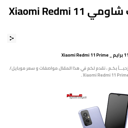
مواصفات و مميزات شاومي Xiaomi Redmi 11
مرْحبـــاً بكـم ، نقدم لكم في هذا المقال مواصفات و سعر موبايل/