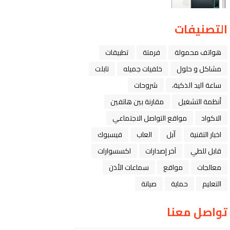
التصنيفات
هواتف محمولة
فرمتة
تطبيقات
مشاكل و حلول
خلفيات جميله
تابلت
ﺳﺎﻋﺔ ﺍﻟﻴﺪ ﺍﻟﺬﻛﻴﺔ،
شروحات
أنظمة التشغيل
مقارنة بين هاتفين
الاكواد
مواقع التواصل الاجتماعي
اخبار التقنية
ﺁﺑﻞ
العاب
فيسبوك
قابل للطي
آخر إصدارات
اكسسوارات
معالجات
مواقع
سماعات الأذن
التعليم
حماية
صيانة
تواصل معنا