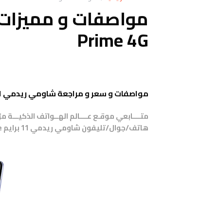
Prime 4G
مواصفات و سعر و مراجعة شاومي ريدمي 11 برايم _ Xiaomi Redmi 11 Prime
متــــابعي موقـع عــــالم الهــواتف الذكيـــة 
هاتف/جوال/تليفون
شاومي ريدمي 11 برايم Xiaomi Redmi 11 Prime .