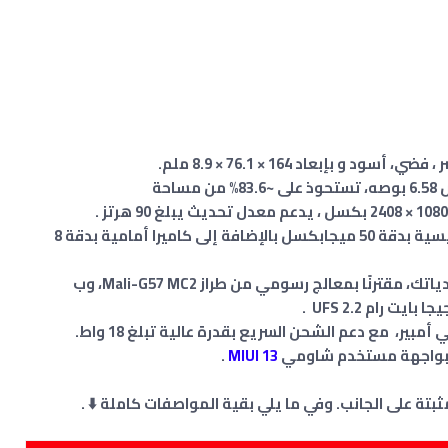
بإبعاد 164 × 76.1 × 8.9 ملم.
يحتوي الهاتف على شاشة IPS LCD كبيرة بعرض 6.58 بوصه، تستحوذ على ~83.6% من مساحة
يتضمن كاميرا خلفية ثلاثية العدسة، تأتي الرئيسية بدقة 50 ميجابكسل بالإضافة إلى كاميرا أمامية بدقة 8
واجهة مستخدم شاومي
MIUI 13
.
ة على الجانب. وفي ما يلي بقية المواصفات كاملة ⬇️ .