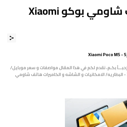
مواصفات و مميزات شاومي بوكو Xiaomi
مرْحبـــاً بكـم، نقدم لكم في هذا المقال مواصفات و سعر موبايل/
هاتف/جوال/تليفون شاومي Xiaomi Poco M5 - البطاريه/ الامكانيات و الشاشه و الكاميرات هاتف شاومي