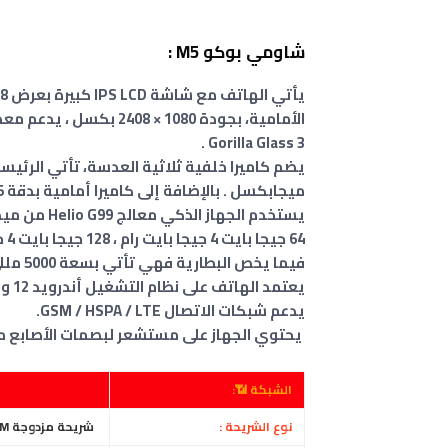
شاومي بوكو M5 :
Gorilla Glass 3 .
ميجابكسل . بالإضافة إلى كاميرا أمامية بدقة 5 ميجابكسل.
64 جيجا بايت 4 جيجا بايت رام ، 128 جيجا بايت 4 جيجا بايت رام ، 128 جيجا بايت 6 جيجا رام ت .
فيما يخص البطارية فهي تأتي بسعة 5000 مللي أمبير، مع دعم الشحن السريع بقدرة تبلغ 18 واط.
يعتمد الهاتف على نظام التشغيل أندرويد 12 وبواجهة مستخدم شاومي MIUI 13 .
يدعم شبكات الاتصال GSM / HSPA / LTE.
يحتوي الجهاز على مستشعر لبصمات الأصابع مثبت
الشبكة 📶:
نوع الشريحة :
شريحة مزدوجة Nano-SIM، ( الاثنين في وضع الاستعداد )