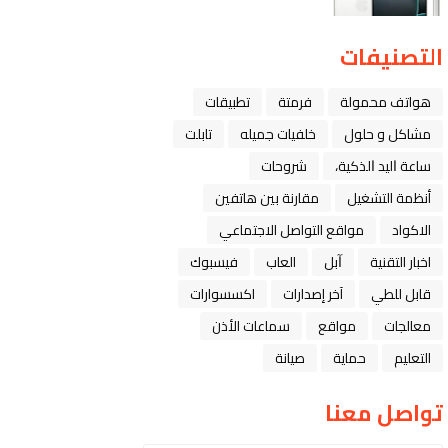
التصنيفات
هواتف محمولة
فرمتة
تطبيقات
مشاكل و حلول
خلفيات جميله
تابلت
ﺳﺎﻋﺔ ﺍﻟﻴﺪ ﺍﻟﺬﻛﻴﺔ،
شروحات
أنظمة التشغيل
مقارنة بين هاتفين
الاكواد
مواقع التواصل الاجتماعي
اخبار التقنية
ﺁﺑﻞ
العاب
فيسبوك
قابل للطي
آخر إصدارات
اكسسوارات
معالجات
مواقع
سماعات الأذن
التعليم
حماية
صيانة
تواصل معنا