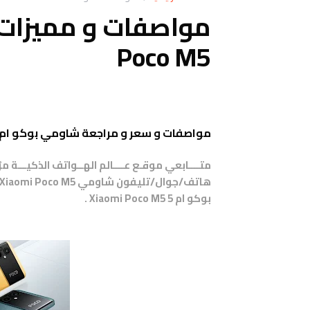
Poco M5
مواصفات و سعر و مراجعة شاومي بوكو ام5 - Xiaomi Poco M5
متــــابعي موقـع عــــالم الهــواتف الذكيـــة 
بوكو ام 5
Xiaomi Poco M5
.