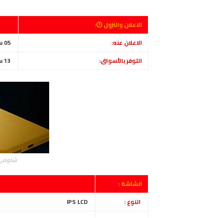
الاعلان والنزول 🕑:
الاعلان عنه:
05 سبتمبر 2022
التوفر بالأسواق:
13 سبتمبر 2022
شاومي بوكو ام
الشاشة :
النوع :
IPS LCD