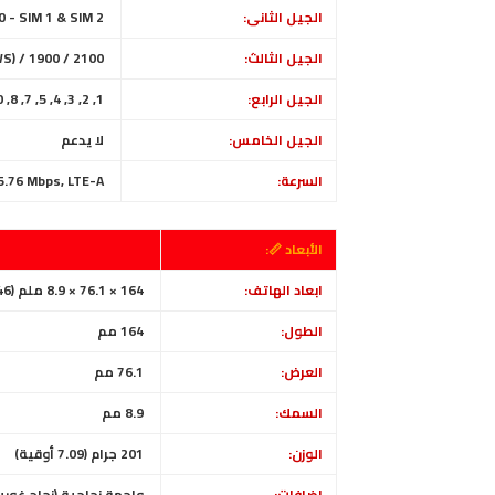
الجيل الثانى:
GSM 850 / 900 / 1800 / 1900 - SIM 1 & SIM 2
الجيل الثالث:
S) / 1900 / 2100
الجيل الرابع:
1, 2, 3, 4, 5, 7, 8, 20, 28, 38, 40, 41
الجيل الخامس:
لا يدعم
السرعة:
HSPA 42.2/5.76 Mbps, LTE-A
الأبعاد 📏:
ابعاد الهاتف:
164 × 76.1 × 8.9 ملم (6.46 × 3.00 × 0.35 بوصة)
الطول:
164 مم
العرض:
76.1 مم
السمك:
8.9 مم
الوزن:
201 جرام (7.09 أوقية)
إضافات:
واجهة زجاجية (زجاج غوريلا 3 ) ، إطار بلاستيكي ، ظهر بل