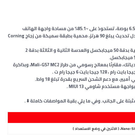
يأتي الهاتف مع شاشة IPS LCD كبيرة بعرض 6.58 بوصة، تستحوذ على ~85.1% من مساحة واجهة الهاتف
الأمامية، بجودة 1080 × 2408 بكسل ، يدعم معدل تحديث يبلغ 90 هرتز، محمية بطبقة سميكة من زجاج Corning
يضم كاميرا خلفية ثلاثية العدسة، تأتي الرئيسية بدقة 50 ميجابكسل والعدسة الثانية و الثالثة بدقة 2
يستخدم الجهاز الذكي معالج Helio G99 من ميدياتك، مقترنًا بمعالج رسومي من طراز Mali-G57 MC2، وبذاكرة
ة على الجانب. وفي ما يلي بقية المواصفات كاملة ⬇️ .