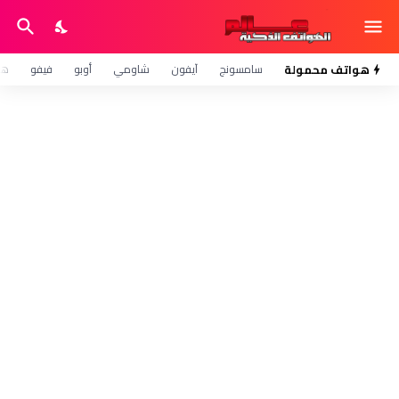
هواتف محمولة
سامسونج
آيفون
شاومي
أوبو
فيفو
هو