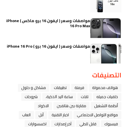
مواصفات وسعر ( ايفون 16 برو ماكس ) iPhone
16 Pro Max
مواصفات وسعر ( ايفون 16 برو ) iPhone 16 Pro
التصنيفات
هواتف محمولة
فرمتة
تطبيقات
مشاكل و حلول
خلفيات جميله
تابلت
ﺳﺎﻋﺔ ﺍﻟﻴﺪ ﺍﻟﺬﻛﻴﺔ،
شروحات
أنظمة التشغيل
مقارنة بين هاتفين
الاكواد
مواقع التواصل الاجتماعي
اخبار التقنية
ﺁﺑﻞ
العاب
فيسبوك
قابل للطي
آخر إصدارات
اكسسوارات