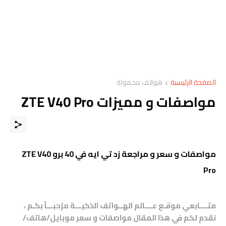
الصفحة الرئيسية
هواتف محمولة
مواصفات و مميزات ZTE V40 Pro
مواصفات و سعر و مراجعة زد تي ايه في 40 برو ZTE V40
Pro
متــــابعي موقـع عــــالم الهــواتف الذكيـــة مرْحبـــاً بكـم ،
نقدم لكم في هذا المقال مواصفات و سعر موبايل/هاتف/