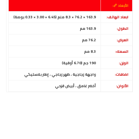
الأبعاد 📏:
ابعاد الهاتف:
163.9 × 76.2 × 8.3 ملم (6.45 × 3.00 × 0.33 بوصة)
الطول:
163.9 مم
العرض:
76.2 مم
السمك:
8.3 مم
الوزن:
190 جم (6.70 أوقية)
اضافات:
واجهة زجاجية ، ظهر زجاجي ، إطار بلاستيكي
الألوان:
أخضر غامق ، أبيض قزحي