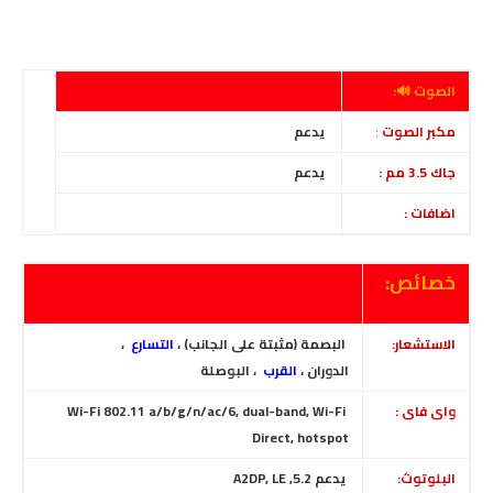
الصوت 🔊:
مكبر الصوت
:
يدعم
جاك 3.5 مم :
يدعم
اضافات :
خصائص:
الاستشعار:
البصمة (مثبتة على الجانب) ،
التسارع
،
الدوران
،
القرب
، البوصلة
واى فاى :
Wi-Fi 802.11 a/b/g/n/ac/6, dual-band, Wi-Fi
Direct, hotspot
البلوتوث:
يدعم 5.2, A2DP, LE