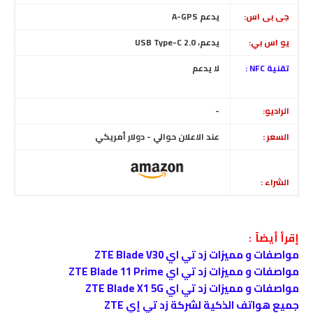
جى بى اس:
يدعم A-GPS
يو اس بي:
يدعم، USB Type-C 2.0
تقنية NFC :
لا
يدعم
الراديو:
-
السعر :
عند الاعلان حوالي - دولار أمريكي
الشراء :
إقرأ أيضاً :
مواصفات و مميزات زد تي اي ZTE Blade V30
مواصفات و مميزات زد تي اي ZTE Blade 11 Prime
مواصفات و مميزات زد تي اي ZTE Blade X1 5G
جميع هواتف الذكية لشركة زد تي إي ZTE