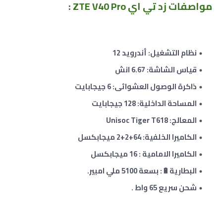
مواصفات زد تي اي ZTE V40 Pro
:
نظام التشغيل: أندرويد 12
قياس الشاشة: 6.67 انش
ذاكرة الوصول العشوائى: 6 جيجابايت
المساحة الداخلية: 128 جيجابايت
المعالج: Unisoc Tiger T618
الكاميرا الخلفية: 64
+2
+
2
ميجابكسل
الكاميرا الامامية : 16 ميجابكسل
البطارية🔋: بسعة 5100 ملي امبير.
شحن سريع 65 واط .