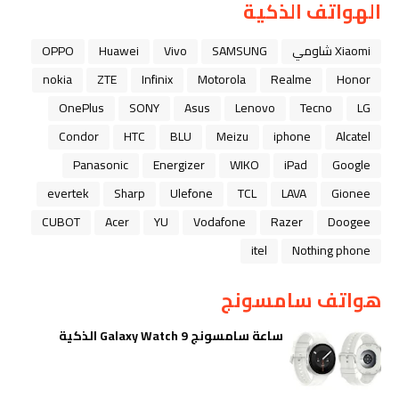
الهواتف الذكية
Xiaomi شاومي
SAMSUNG
Vivo
Huawei
OPPO
nokia
ZTE
Infinix
Motorola
Realme
Honor
OnePlus
SONY
Asus
Lenovo
Tecno
LG
Condor
HTC
BLU
Meizu
iphone
Alcatel
Panasonic
Energizer
WIKO
iPad
Google
evertek
Sharp
Ulefone
TCL
LAVA
Gionee
CUBOT
Acer
YU
Vodafone
Razer
Doogee
itel
Nothing phone
هواتف سامسونج
ساعة سامسونج Galaxy Watch 9 الذكية