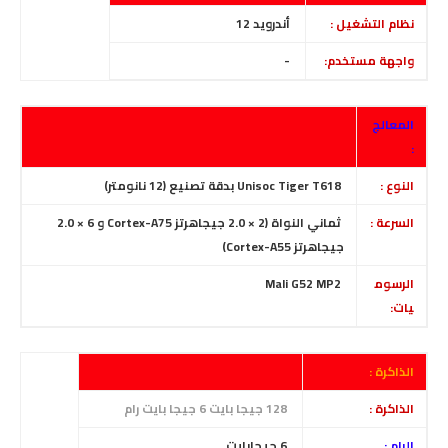
نظام التشغيل :
أندرويد 12
واجهة مستخدم:
-
المعالج
:
النوع :
Unisoc Tiger T618
بدقة تصنيع
(12 نانومتر)
السرعة :
ثماني النواة (2 × 2.0 جيجاهرتز Cortex-A75 و 6 × 2.0
جيجاهرتز Cortex-A55)
الرسوم
Mali G52 MP2
يات:
الذاكرة :
الذاكرة :
128 جيجا بايت 6 جيجا بايت رام
الرام :
6 جيجابايت