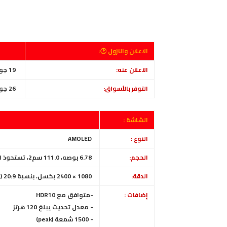
الاعلان والنزول 🕑:
الاعلان عنه:
19 جويلية / يوليو 2022
التوفر بالأسواق:
26 جويلية / يوليو 2022
الشاشة :
النوع :
AMOLED
الحجم:
6.78 بوصه، 111.0 سم2، تستحوذ الشاشة على ~87.5% من الواجهة الأمامية
الدقة:
1080 × 2400 بكسل، بنسبة 20:9 (~388 بكسل في البوصة)
إضافات :
-متوافق مع HDR10
- معدل تحديث يبلغ 120 هرتز
- 1500 شمعة (peak)