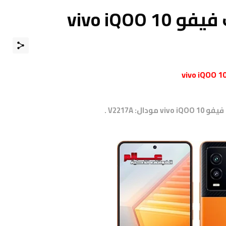
vivo iQO
 فيفو
vivo iQOO 10
مودال:
V2217A .