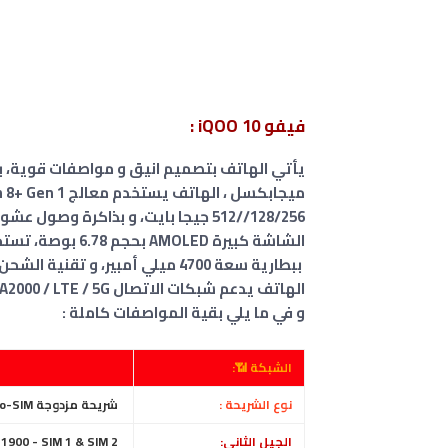
فيفو iQOO 10 :
128/256//512 جيجا بايت، و بذاكرة وصول عشوائي 8/12 جيجا بايت رام .
الشاشة كبيرة AMOLED بحجم 6.78 بوصة، تستحوذ على ~87.5% من مساحة الواجهة الأمامية
ببطارية سعة 4700 ميلي أمبير، و تقنية الشحن السريع بقوة 120 واط سلكي.
الهاتف يدعم شبكات الاتصال GSM / CDMA / HSPA / CDMA2000 / LTE / 5G .
و في ما يلي بقية المواصفات كاملة :
الشبكة 📶:
نوع الشريحة :
شريحة مزدوجة Nano-SIM، ( الاثنين في وضع الاستعداد )
الجيل الثانى:
GSM 850 / 900 / 1800 / 1900 - SIM 1 & SIM 2