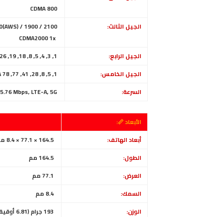
CDMA 800
الجيل الثالث:
HSDPA 850 / 900 / 1700(AWS) / 1900 / 2100
CDMA2000 1x
الجيل الرابع:
1, 3, 4, 5, 8, 18, 19, 26, 28, 34, 38, 39, 40, 41, 66
الجيل الخامس:
1, 5, 8, 28, 41, 77, 78 SA/NSA
السرعة:
HSPA 42.2/5.76 Mbps, LTE-A, 5G
الأبعاد 📏:
أبعاد الهاتف:
164.5 × 77.1 × 8.4 ملم (6.48 × 3.04 × 0.33 بوصة)
الطول:
164.5 مم
العرض:
77.1 مم
السمك:
8.4 مم
الوزن:
193 جرام (6.81 أوقية)