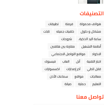
التصنيفات
هواتف محمولة
فرمتة
تطبيقات
مشاكل و حلول
خلفيات جميله
تابلت
ﺳﺎﻋﺔ ﺍﻟﻴﺪ ﺍﻟﺬﻛﻴﺔ،
شروحات
أنظمة التشغيل
مقارنة بين هاتفين
الاكواد
مواقع التواصل الاجتماعي
اخبار التقنية
ﺁﺑﻞ
العاب
فيسبوك
قابل للطي
آخر إصدارات
اكسسوارات
معالجات
مواقع
سماعات الأذن
التعليم
حماية
صيانة
تواصل معنا