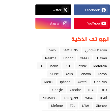
Twitter
Facebook
Instagram
YouTube
الهواتف الذكية
Xiaomi شاومي
SAMSUNG
Vivo
Realme
Honor
OPPO
Huawei
LG
nokia
ZTE
Infinix
Motorola
SONY
Asus
Lenovo
Tecno
Meizu
iphone
Alcatel
OnePlus
Google
Condor
HTC
BLU
Panasonic
Energizer
WIKO
iPad
Ulefone
TCL
LAVA
Gionee