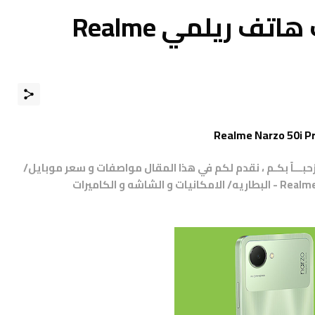
مواصفات و مميزات هاتف ريلمي Realme
مرْحبـــاً بكـم ، نقدم لكم في هذا المقال مواصفات و سعر موبايل/
هاتف/جوال/تليفون ريلمي Realme Narzo 50i Prime - البطاريه/ الامكانيات و الشاشه و الكاميرات