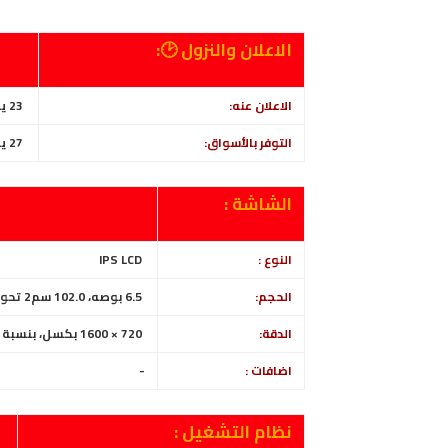
الاعلان والنزول 🕑:
الاعلان عنه:
23 يونيو/جوان 2022
التوفر بالأسواق:
27 يونيو/جوان 2022
الشاشة :
النوع :
IPS LCD
الحجم:
6.5 بوصه، 102.0 سم2 تحوذ الشاشة على ~82.2% من الواجهة الأمامية
الدقة:
720 × 1600 بكسل، بنسبة 20:9 (~270 بكسل في البوصة)
اضافات :
-
نظام التشغيل :