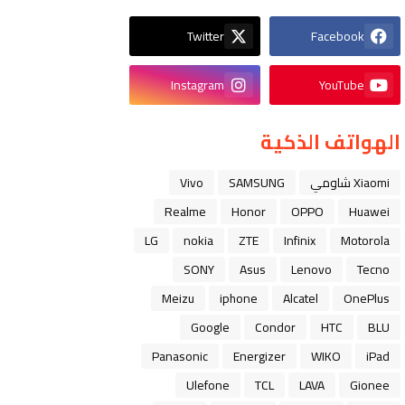
Twitter
Facebook
Instagram
YouTube
الهواتف الذكية
Xiaomi شاومي
SAMSUNG
Vivo
Realme
Honor
OPPO
Huawei
LG
nokia
ZTE
Infinix
Motorola
SONY
Asus
Lenovo
Tecno
Meizu
iphone
Alcatel
OnePlus
Google
Condor
HTC
BLU
Panasonic
Energizer
WIKO
iPad
Ulefone
TCL
LAVA
Gionee