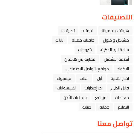
التصنيفات
هواتف محمولة
فرمتة
تطبيقات
مشاكل و حلول
خلفيات جميله
تابلت
ﺳﺎﻋﺔ ﺍﻟﻴﺪ ﺍﻟﺬﻛﻴﺔ،
شروحات
أنظمة التشغيل
مقارنة بين هاتفين
الاكواد
مواقع التواصل الاجتماعي
اخبار التقنية
ﺁﺑﻞ
العاب
فيسبوك
قابل للطي
آخر إصدارات
اكسسوارات
معالجات
مواقع
سماعات الأذن
التعليم
حماية
صيانة
تواصل معنا