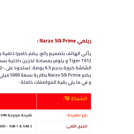
ريلمي Narzo 50i Prime :
يأتي الهاتف بتصميم رائع، يضم كاميرا خلفية بعدسة واحدة بدقة 8
Tiger T612 و يتوفر بمساحة تخزين داخلية بسعة 32/64 جيجا بايت، و بذاكرة وصول عشوائي 3/4 جيجا بايت رام .
الشاشة كبيرة بحجم 6.5 بوصة، تستحوذ على ~82.2% من مساحة الواجهة الأمامية ،.
يضم Narzo 50i Prime بطارية بسعة 5000 ميلي أمبير
و في ما يلي بقية المواصفات كاملة :
الشبكة 📶:
نوع الشريحة :
شريحة مزدوجة Nano-SIM، ( الاثنين في وضع الاستعداد )
الجيل الثانى:
GSM 850 / 900 / 1800 / 1900 - SIM 1 & SIM 2