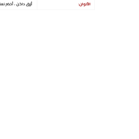
الألوان:
أزرق داكن ، أخضر نع