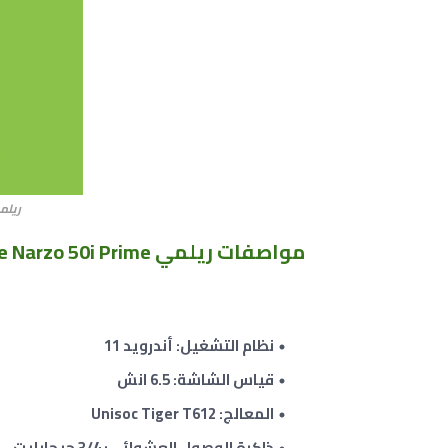
ريلمي o 50i Prime
مواصفات ريلمي Realme Narzo 50i Prime
نظام التشغيل: أندرويد 11
قياس الشاشة: 6.5 انش
المعالج: Unisoc Tiger T612
ذاكرة الوصول العشوائى: 3/4 جيجابايت