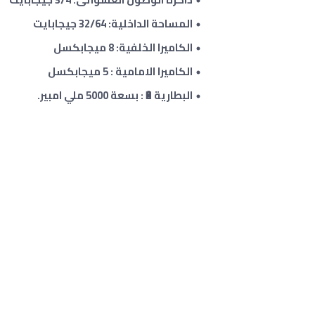
المساحة الداخلية: 32/64 جيجابايت
الكاميرا الخلفية: 8 ميجابكسل
الكاميرا الامامية : 5 ميجابكسل
البطارية🔋
: بسعة 5000 ملي امبير.