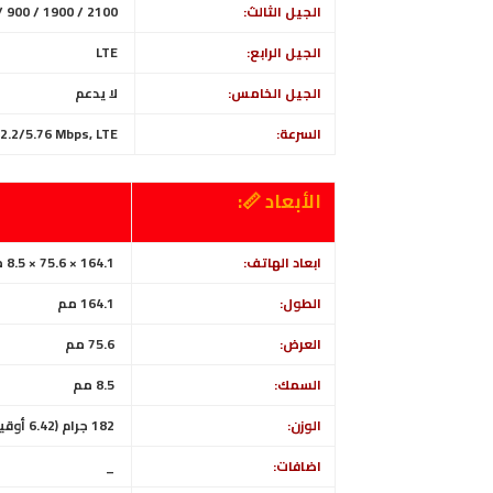
الجيل الثالث:
 900 / 1900 / 2100
الجيل الرابع:
LTE
الجيل الخامس:
لا
يدعم
السرعة:
2.2/5.76 Mbps, LTE
الأبعاد 📏:
ابعاد الهاتف:
164.1 × 75.6 × 8.5 ملم (6.46 × 2.98 × 0.33 بوصة)
الطول:
164.1 مم
العرض:
75.6 مم
السمك:
8.5 مم
الوزن:
182 جرام (6.42 أوقية)
اضافات:
_