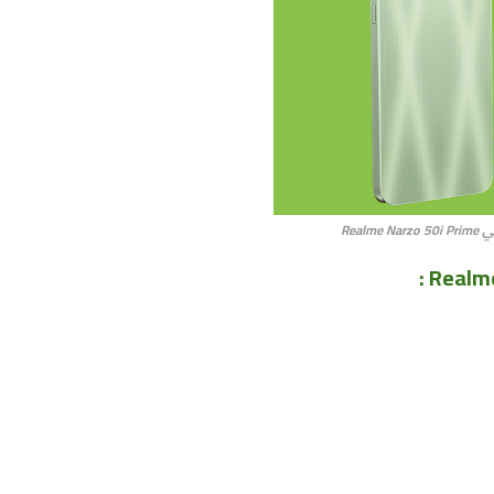
Realme Narz
: