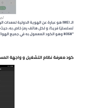
أكوا
*#06# وهو الكود المعمول به في جميع الهواتف والاجهزة اللوحية .
كود معرفة نظام التشغيل و واجهة المست