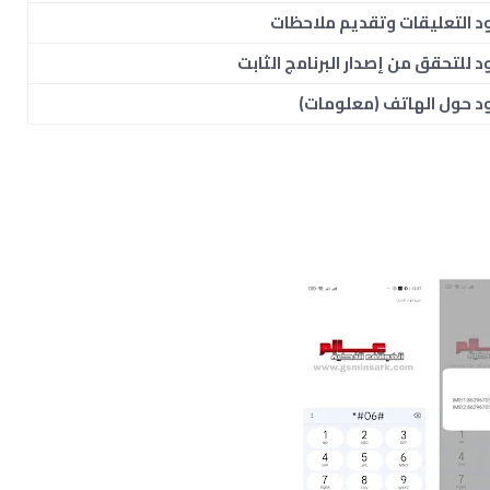
د التعليقات وتقديم ملاحظات
د للتحقق من إصدار البرنامج الثابت
د حول الهاتف (معلومات)