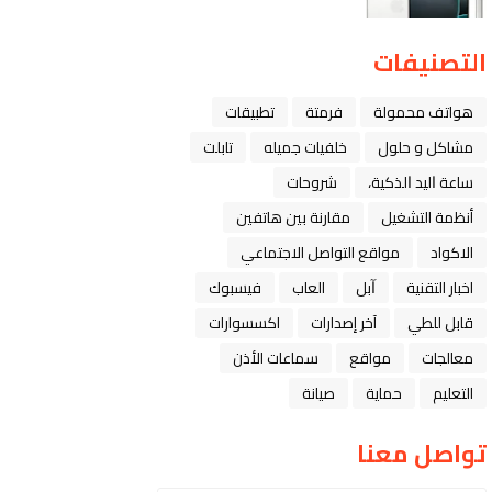
التصنيفات
هواتف محمولة
فرمتة
تطبيقات
مشاكل و حلول
خلفيات جميله
تابلت
ﺳﺎﻋﺔ ﺍﻟﻴﺪ ﺍﻟﺬﻛﻴﺔ،
شروحات
أنظمة التشغيل
مقارنة بين هاتفين
الاكواد
مواقع التواصل الاجتماعي
اخبار التقنية
ﺁﺑﻞ
العاب
فيسبوك
قابل للطي
آخر إصدارات
اكسسوارات
معالجات
مواقع
سماعات الأذن
التعليم
حماية
صيانة
تواصل معنا