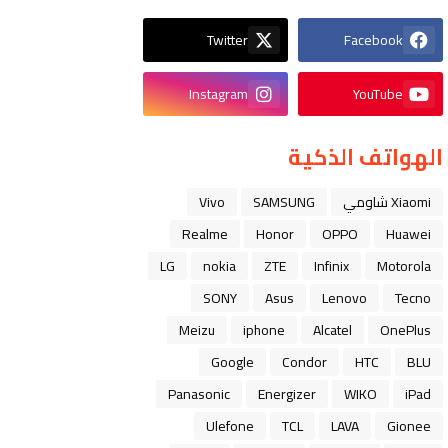
Twitter
Facebook
Instagram
YouTube
الهواتف الذكية
Xiaomi شاومي
SAMSUNG
Vivo
Realme
Honor
OPPO
Huawei
LG
nokia
ZTE
Infinix
Motorola
SONY
Asus
Lenovo
Tecno
Meizu
iphone
Alcatel
OnePlus
Google
Condor
HTC
BLU
Panasonic
Energizer
WIKO
iPad
Ulefone
TCL
LAVA
Gionee