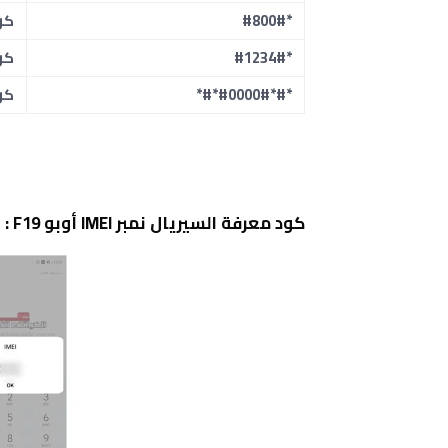
*#800#
كو
*#1234#
كو
*#*#0000#*#*
كو
كود معرفة السيريال نمبر IMEI أوبو F19 :