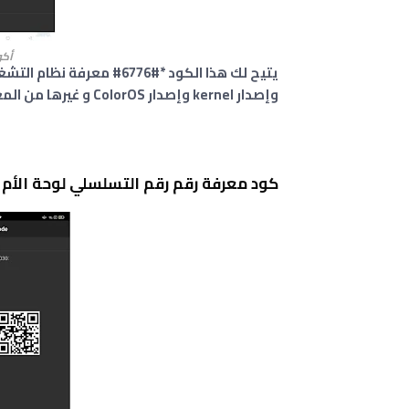
أكوا
يتيح لك هذا الكود *#6776#
وإصدار kernel وإصدار ColorOS و غيرها من المعلومات المهمة .
كود معرفة رقم رقم التسلسلي لوحة الأم :