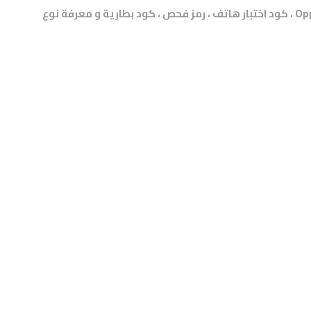
قائمة الأكواد و الرموز المخفية في اوبو Oppo F19 ، كود اختبار هاتف ، رمز فحص ، كود بطارية و معرفة نوع