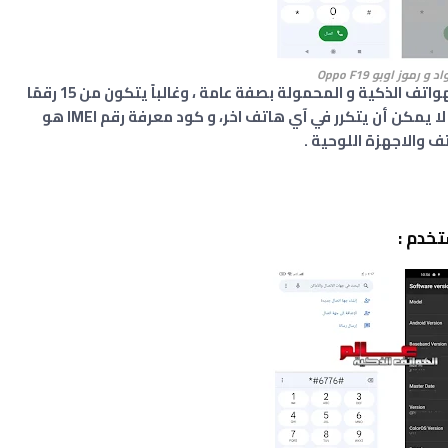
د و رموز اوبو Oppo
F19
الـ IMEI هو عبارة عن الهوية الدولية لمعدات الهواتف الذكية و المحمولة بصفة عامة ، وغالباً يتكون من 15 رقمًا
تسلسليًا فريدًا، و لكل هاتف رمز خاص به، حيث لا يمكن أن يتكرر في آي هاتف اخر، و كود معرفة رقم IMEI هو
خدم :