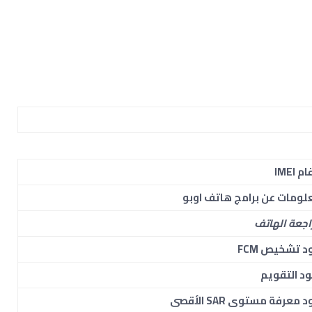
م IMEI
لومات عن برامج هاتف اوبو
اجعة الهاتف
د تشخيص FCM
ود التقويم
 معرفة مستوى SAR الأقصى