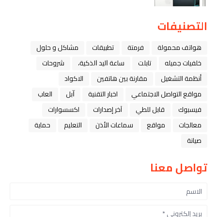
التصنيفات
هواتف محمولة
فرمتة
تطبيقات
مشاكل و حلول
خلفيات جميله
تابلت
ﺳﺎﻋﺔ ﺍﻟﻴﺪ ﺍﻟﺬﻛﻴﺔ،
شروحات
أنظمة التشغيل
مقارنة بين هاتفين
الاكواد
مواقع التواصل الاجتماعي
اخبار التقنية
ﺁﺑﻞ
العاب
فيسبوك
قابل للطي
آخر إصدارات
اكسسوارات
معالجات
مواقع
سماعات الأذن
التعليم
حماية
صيانة
تواصل معنا