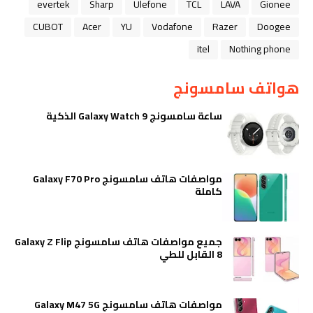
evertek
Sharp
Ulefone
TCL
LAVA
Gionee
CUBOT
Acer
YU
Vodafone
Razer
Doogee
itel
Nothing phone
هواتف سامسونج
ساعة سامسونج Galaxy Watch 9 الذكية
مواصفات هاتف سامسونج Galaxy F70 Pro
كاملة
جميع مواصفات هاتف سامسونج Galaxy Z Flip
8 القابل للطي
مواصفات هاتف سامسونج Galaxy M47 5G