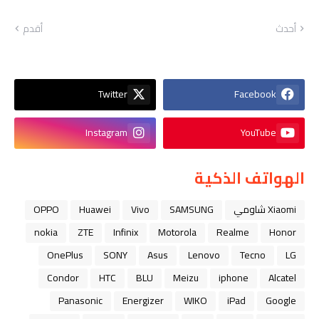
أحدث
أقدم
Twitter
Facebook
Instagram
YouTube
الهواتف الذكية
Xiaomi شاومي
SAMSUNG
Vivo
Huawei
OPPO
nokia
ZTE
Infinix
Motorola
Realme
Honor
OnePlus
SONY
Asus
Lenovo
Tecno
LG
Condor
HTC
BLU
Meizu
iphone
Alcatel
Panasonic
Energizer
WIKO
iPad
Google