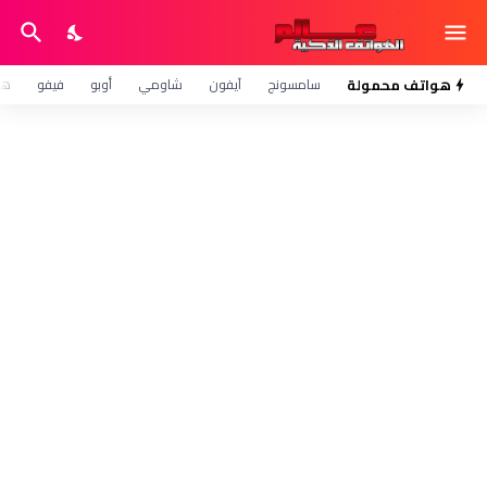
هواتف محمولة
سامسونج
آيفون
شاومي
أوبو
فيفو
هو