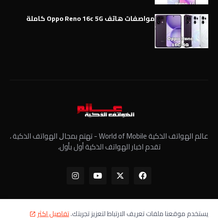
مواصفات هاتف Oppo Reno 16c 5G كاملة
عالم الهواتف الذكية World of Mobile - ﺗﻬﺘﻢ ﺑﻤﺠﺎﻝ الهواتف الذكية ،
تقدم اخبار الهواتف الذكية أول بأول،
يستخدم موقعنا ملفات تعريف الارتباط لتعزيز تجربتك.
تفاصيل اكثر