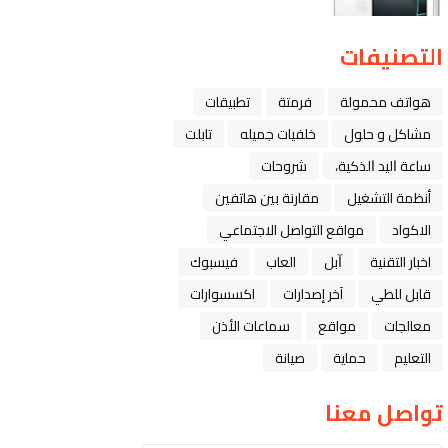
التصنيفات
هواتف محمولة
فرمتة
تطبيقات
مشاكل و حلول
خلفيات جميله
تابلت
ﺳﺎﻋﺔ ﺍﻟﻴﺪ ﺍﻟﺬﻛﻴﺔ،
شروحات
أنظمة التشغيل
مقارنة بين هاتفين
الاكواد
مواقع التواصل الاجتماعي
اخبار التقنية
ﺁﺑﻞ
العاب
فيسبوك
قابل للطي
آخر إصدارات
اكسسوارات
معالجات
مواقع
سماعات الأذن
التعليم
حماية
صيانة
تواصل معنا