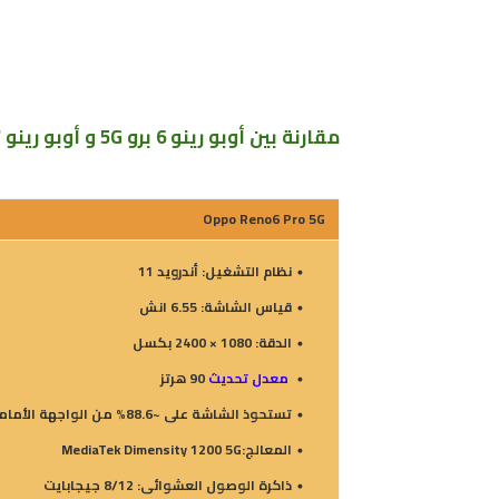
مقارنة بين أوبو رينو 6 برو 5G و أوبو رينو 7 برو 5G
Oppo Reno6 Pro 5G
نظام التشغيل: أندرويد 11
قياس الشاشة: 6.55 انش
الدقة: 1080 × 2400 بكسل
معدل تحديث
90 هرتز
تستحوذ الشاشة على ~88.6% من الواجهة الأمامية
المعالج:MediaTek Dimensity 1200 5G
ذاكرة الوصول العشوائى: 8/12 جيجابايت