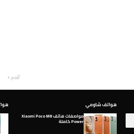
أقدم
هواتف شاومي
هواتف 
مواصفات هاتف Xiaomi Poco M8
Power كاملة