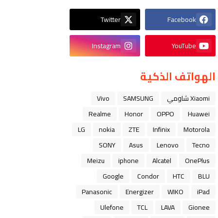
Twitter
Facebook
Instagram
YouTube
الهواتف الذكية
Xiaomi شاومي
SAMSUNG
Vivo
Realme
Honor
OPPO
Huawei
LG
nokia
ZTE
Infinix
Motorola
SONY
Asus
Lenovo
Tecno
Meizu
iphone
Alcatel
OnePlus
Google
Condor
HTC
BLU
Panasonic
Energizer
WIKO
iPad
Ulefone
TCL
LAVA
Gionee