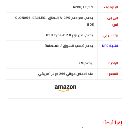
البلوتوث:
5.1, A2DP, LE
جى بى
يدعم، مع دعم A-GPS النطاق GLONASS, GALILEO,
اس:
BDS
يو اس بي:
يدعم، من نوع USB Type-C 2.0
تقنية NFC
يدعم (حسب السوق / المنطقة)
:
الراديو:
يدعم
FM
السعر :
عند الاعلان حوالي 266 دولار أمريكي
إقرأ أيضاً :