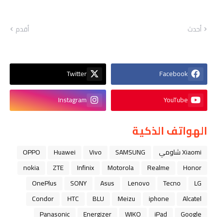
أحدث
أقدم
Twitter
Facebook
Instagram
YouTube
الهواتف الذكية
Xiaomi شاومي
SAMSUNG
Vivo
Huawei
OPPO
nokia
ZTE
Infinix
Motorola
Realme
Honor
OnePlus
SONY
Asus
Lenovo
Tecno
LG
Condor
HTC
BLU
Meizu
iphone
Alcatel
Panasonic
Energizer
WIKO
iPad
Google