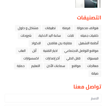
التصنيفات
هواتف محمولة
فرمتة
تطبيقات
مشاكل و حلول
خلفيات جميله
تابلت
ﺳﺎﻋﺔ ﺍﻟﻴﺪ ﺍﻟﺬﻛﻴﺔ،
شروحات
أنظمة التشغيل
مقارنة بين هاتفين
الاكواد
مواقع التواصل الاجتماعي
اخبار التقنية
ﺁﺑﻞ
العاب
فيسبوك
قابل للطي
آخر إصدارات
اكسسوارات
معالجات
مواقع
سماعات الأذن
التعليم
حماية
صيانة
تواصل معنا