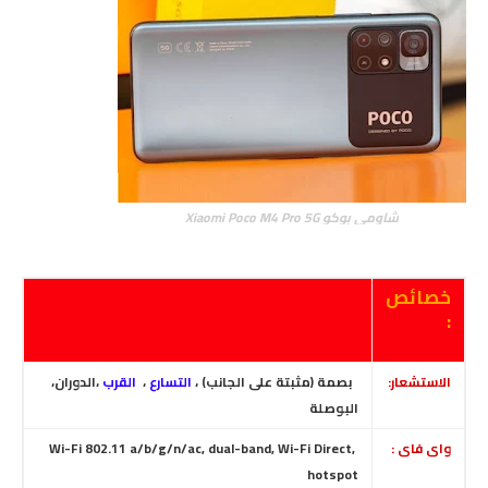
شاومي بوكو Xiaomi Poco M4 Pro 5G
خصائص
:
الاستشعار:
بصمة (مثبتة على الجانب) ،
التسارع
،
القرب
،الدوران،
البوصلة
واى فاى :
Wi-Fi 802.11 a/b/g/n/ac, dual-band, Wi-Fi Direct,
hotspot