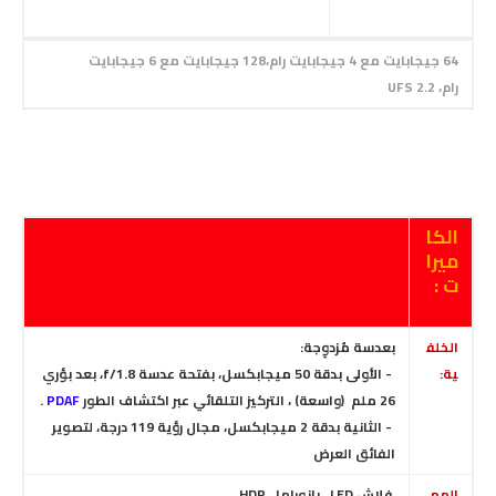
64 جيجابايت مع 4 جيجابايت رام،128 جيجابايت مع 6 جيجابايت
رام، UFS 2.2
الكا
ميرا
ت :
الخلف
بعدسة مُزدوِجة:
ية:
- الأولى بدقة 50 ميجابكسل، بفتحة عدسة f/1.8
،
بعد بؤري
26 ملم (واسعة) ،
التركيز التلقائي عبر اكتشاف الطور
PDAF
.
- الثانية بدقة 2 ميجابكسل، مجال رؤية 119 درجة، لتصوير
الفائق العرض
المم
فلاش LED
، بانوراما ، HDR