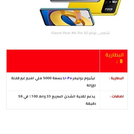
شاومي بوكو Xiaomi Poco M4 Pro 5G
البطارية
🔋 :
البطارية :
ليثيوم بوليمر
Li-Po
بسعة 5000 ملي امبير غير قابلة
للإزالة
ا
ضافات :
يدعم تقنية الشحن السريع 33 واط، 100٪ في 59
دقيقة