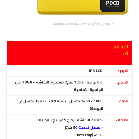
شاومي بوكو Xiaomi Poco M4 Pro 5G
الشاش
ة :
النوع :
IPS LCD
الحجم:
6.6 بوصه ، 105.2 سم2 تستحوذ الشاشة
~ 84.8% من
الواجهة الأمامية
الدقة:
1080 × 2400 بكسل، بنسبة 20:9، (~ 399 بكسل في
البوصة)
اضافات :
-حماية الشاشة :
زجاج كورنينج الغوريلا 3
-
معدل تحديث
90 هرتز
- 450 nits (typ)