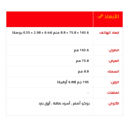
الأبعاد 📏:
ابعاد الهاتف:
163.6 × 75.8 × 8.8 ملم (6.44 × 2.98 × 0.35 بوصة)
الطول:
163.6 مم
العرض:
75.8 مم
السمك:
8.8 مم
الوزن:
195 جم (6.88 أوقية)
اضافات:
-
الألوان:
بوكو أصفر ، أسود طاقة ، أزرق بارد