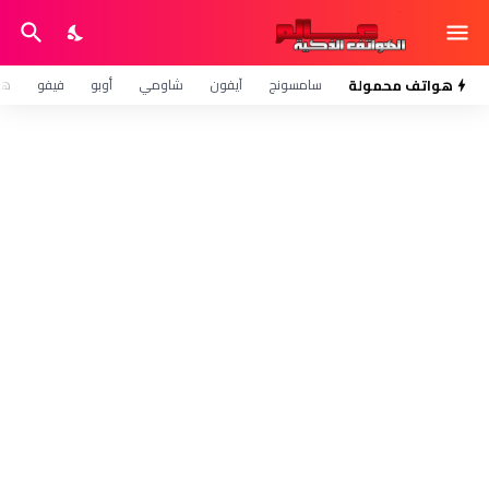
هواتف محمولة
سامسونج
آيفون
شاومي
أوبو
فيفو
هو