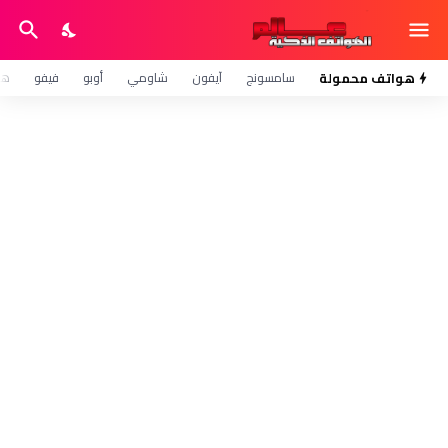
هواتف محمولة
سامسونج
آيفون
شاومي
أوبو
فيفو
هو