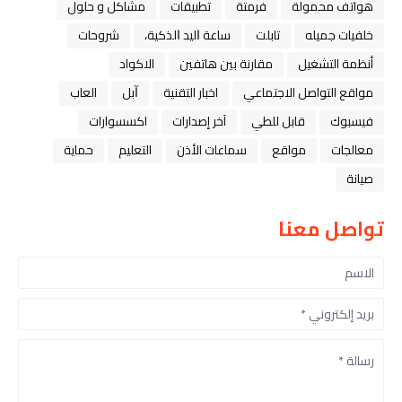
هواتف محمولة
فرمتة
تطبيقات
مشاكل و حلول
خلفيات جميله
تابلت
ﺳﺎﻋﺔ ﺍﻟﻴﺪ ﺍﻟﺬﻛﻴﺔ،
شروحات
أنظمة التشغيل
مقارنة بين هاتفين
الاكواد
مواقع التواصل الاجتماعي
اخبار التقنية
ﺁﺑﻞ
العاب
فيسبوك
قابل للطي
آخر إصدارات
اكسسوارات
معالجات
مواقع
سماعات الأذن
التعليم
حماية
صيانة
تواصل معنا