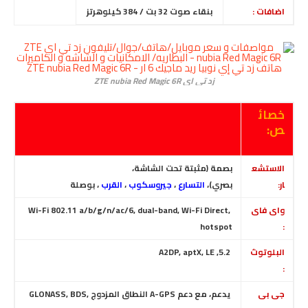
اضافات :
بنقاء صوت 32 بت / 384 كيلوهرتز
زد تي اي ZTE nubia Red Magic 6R
خصائ
ص:
الاستشع
بصمة (مثبتة تحت الشاشة،
ار:
بصري)،
التسارع
،
جيروسكوب
،
القرب
، بوصلة
واى فاى
Wi-Fi 802.11 a/b/g/n/ac/6, dual-band, Wi-Fi Direct,
hotspot
:
البلوتوث
5.2, A2DP, aptX, LE
:
جى بى
يدعم، مع دعم A-GPS النطاق المزدوج
GLONASS, BDS,