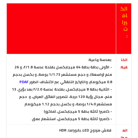
الك
ام
يرا
ت
:
الخل
بعدسة رباعية:
فية:
- الأولى بدقة بدقة 64 ميجابكسل بفتحة عدسة f/1.8، و 26
ملم (واسعة)،
و حجم مستشعر 1/1.73 بوصة، و بكسل بحجم
0.8 ميكرومتر، والتركيز التلقائي عبر اكتشاف الطور
PDAF
- الثانية بدقة 8 ميجابكسل، بفتحة عدسة f/2.0 بعد بؤري 13
ملم، مجال رؤية 120 درجة،
لتصوير الفائق العرض،
و حجم
مستشعر 1/4.0 بوصة، و بكسل بحجم 1.12 ميكرومتر
- كاميرا ثالثة بدقة 5 ميجابكسل، (ماكرو)
- كاميرا ثالثة بدقة 5 ميجابكسل، استشعار عمق
الم
فلاش مزدوج LED، بانوراما، HDR
ميزا