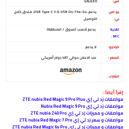
اس:
GALILEO
يو اس
يدعم، USB Type-C 3.0, USB On-The-Go; ملحق كابل
بي:
التوصيل
تقنية
يدعم (حسب السوق / المنطقة)
NFC :
الراديو:
لا
يدعم
السعر :
عند الاعلان حوالي 487 دولار أمريكي
الشراء :
إقرأ أيضاً :
مواصفات زد تي إي ZTE nubia Red Magic 9 Pro Plus
مواصفات زد تي إي Nubia Red Magic 9 Pro
مواصفات و مميزات زد تي إي ZTE nubia Z40 Pro
مواصفات و سعر زد تي إي ZTE nubia Red Magic 7 Pro
مواصفات و مميزات زد تي اي ZTE nubia Red Magic 6s Pro