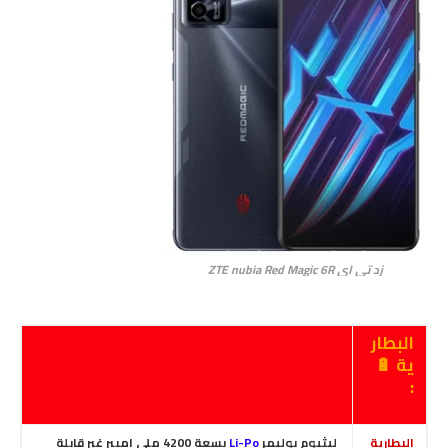
زد تي اي ZTE nubia Red Magic 6R
البطار
ية 🔋
:
البطارية
ليثيوم بوليمر
Li-Po
بسعة 4200 ملي امبير غير قابلة