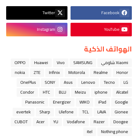
Twitter
Facebook
Instagram
YouTube
الهواتف الذكية
Xiaomi شاومي
SAMSUNG
Vivo
Huawei
OPPO
nokia
ZTE
Infinix
Motorola
Realme
Honor
OnePlus
SONY
Asus
Lenovo
Tecno
LG
Condor
HTC
BLU
Meizu
iphone
Alcatel
Panasonic
Energizer
WIKO
iPad
Google
evertek
Sharp
Ulefone
TCL
LAVA
Gionee
CUBOT
Acer
YU
Vodafone
Razer
Doogee
itel
Nothing phone