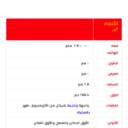
الأبعاد
📏:
ابعاد
- × - ×
7.8 ملم
الهاتف:
الطول:
- مم
العرض:
- مم
السمك:
7.8 مم
الوزن:
186.4 جم
اضافات:
واجهة
زجاجية
، هيكل من الألومنيوم ، ظهر
بلاستيك
الألوان:
الأزرق الداكن والفضي والأزرق الفاتح