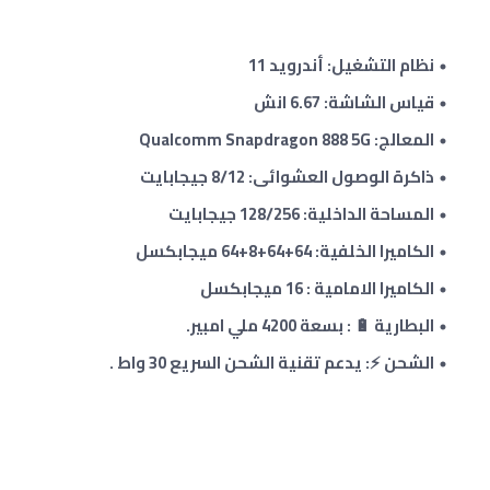
نظام التشغيل: أندرويد 11
قياس الشاشة: 6.67 انش
المعالج: Qualcomm Snapdragon 888 5G
ذاكرة الوصول العشوائى: 8/12 جيجابايت
المساحة الداخلية: 128/256 جيجابايت
الكاميرا الخلفية: 64
+
64+8
+
64
ميجابكسل
الكاميرا الامامية : 16 ميجابكسل
البطارية 🔋 : بسعة 4200 ملي امبير.
الشحن ⚡: يدعم تقنية الشحن السريع 30 واط .