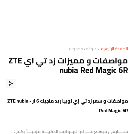
الصفحة الرئيسية
هواتف محمولة
مواصفات و مميزات زد تي اي ZTE
nubia Red Magic 6R
مواصفات و سعر زد تي إي نوبيا ريد ماجيك 6 ار - ZTE nubia
Red Magic 6R
متــــابعي موقـع عــــالم الهــواتف الذكيـــة مرْحبـــاً بكـم ،