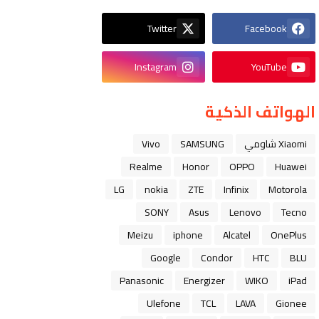
Twitter
Facebook
Instagram
YouTube
الهواتف الذكية
Xiaomi شاومي
SAMSUNG
Vivo
Realme
Honor
OPPO
Huawei
LG
nokia
ZTE
Infinix
Motorola
SONY
Asus
Lenovo
Tecno
Meizu
iphone
Alcatel
OnePlus
Google
Condor
HTC
BLU
Panasonic
Energizer
WIKO
iPad
Ulefone
TCL
LAVA
Gionee