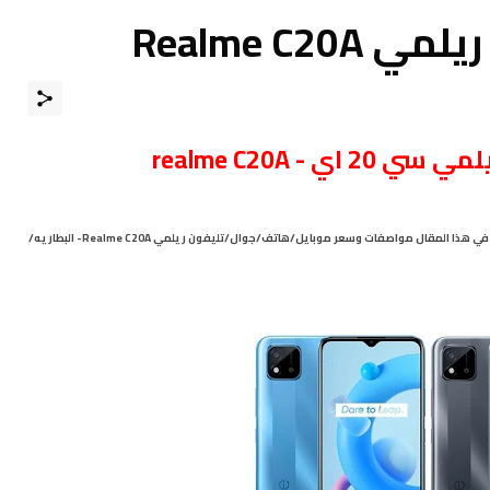
Realme C2
ي سي 20 اي - realme C20A
مرْحبـــاً بكـم ، نقدم لكم في هذا المقال مواصفات وسعر موبايل/هاتف/جوال/تليفون ريلمي Realme C20A- البطاريه/