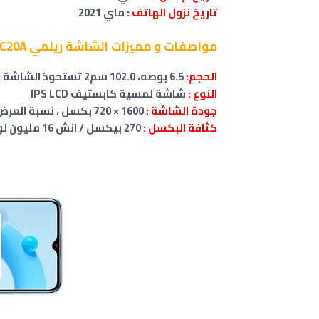
تاريخ نزول الهاتف :
ماي
2021
مواصفات
و مميزات الشاشة
ريلمي Realme C20A
الحجم:
6.5 بوصه، 102.0 سم2 تستحوذ الشاشة على ~ 80.8٪ من الواجهة الأمامية
النوع :
شاشة لمسية كابستيف IPS LCD
جودة الشاشة :
1600 × 720 بكسل ، نسبة العرض 20:9
كثافة البكسل :
270 بيكسل / انش 16 مليون لون