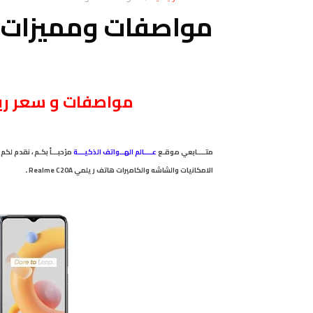
مواصفات ومميزات ريلمي 0A
مواصفات
و سعر
ريلم
متــــابعي موقـع
عــــالم الهــواتف الذكيـــة
.
الامكانيات والشاشه والكاميرات هاتف ريلمي Realme C20A