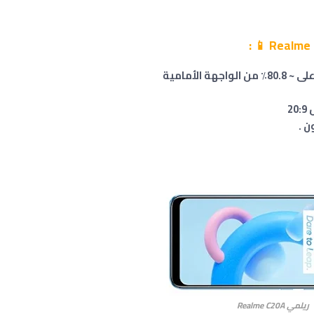
:
📱
.
ريلمي Realme C20A