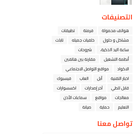
التصنيفات
هواتف محمولة
فرمتة
تطبيقات
مشاكل و حلول
خلفيات جميله
تابلت
ﺳﺎﻋﺔ ﺍﻟﻴﺪ ﺍﻟﺬﻛﻴﺔ،
شروحات
أنظمة التشغيل
مقارنة بين هاتفين
الاكواد
مواقع التواصل الاجتماعي
اخبار التقنية
ﺁﺑﻞ
العاب
فيسبوك
قابل للطي
آخر إصدارات
اكسسوارات
معالجات
مواقع
سماعات الأذن
التعليم
حماية
صيانة
تواصل معنا