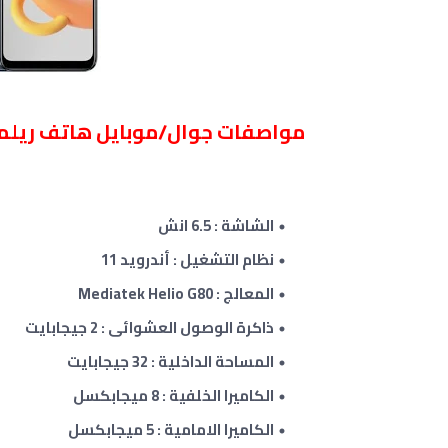
مواصفات جوال/موبايل هاتف ريلمي ealme C20A
الشاشة : 6.5 انش
نظام التشغيل : أندرويد 11
المعالج : Mediatek Helio G80
ذاكرة الوصول العشوائى : 2 جيجابايت
المساحة الداخلية :
32
جيجابايت
الكاميرا الخلفية : 8 ميجابكسل
الكاميرا الامامية : 5 ميجابكسل