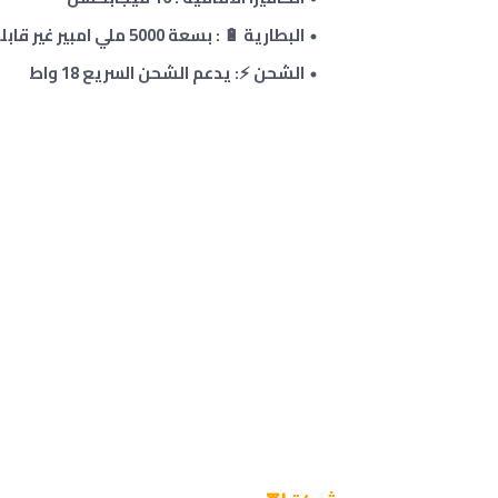
البطارية 🔋 : بسعة 5000 ملي امبير غير قابلة للإزالة
الشحن ⚡: يدعم الشحن السريع
18 واط