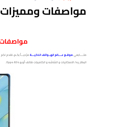
مواصفات ومميزات أوبو 54
مواصفات
متــــابعي
موقـع عــــالم الهــواتف الذكيـــة
البطاريه/ الامكانيات و الشاشه و الكاميرات هاتف أوبو Oppo A54.