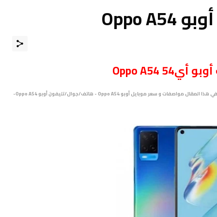
Oppo A
أوبو أي54 Oppo A54
مرْحبـــاً بكـم، نقدم لكم في هذا المقال مواصفات و سعر موبايل أوبو Oppo A54 - هاتف/جوال/تليفون أوبو Oppo A54-