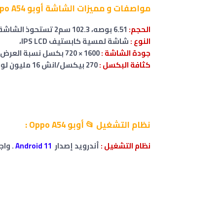
مواصفات
و مميزات الشاشة
أوبو Oppo A54
الحجم:
6.51 بوصه، 102.3 سم2 تستحوذ الشاشة على 82.6% من الواجهة الأمامية
النوع :
شاشة لمسية كابستيف IPS LCD،
جودة الشاشة :
1600 × 720 بكسل نسبة العرض 20:9
كثافة البكسل :
270 بيكسل/انش 16 مليون لون
نظام التشغيل 📂
أوبو Oppo A54
:
نظام التشغيل :
أندرويد إصدار
Android 11
. واجهة