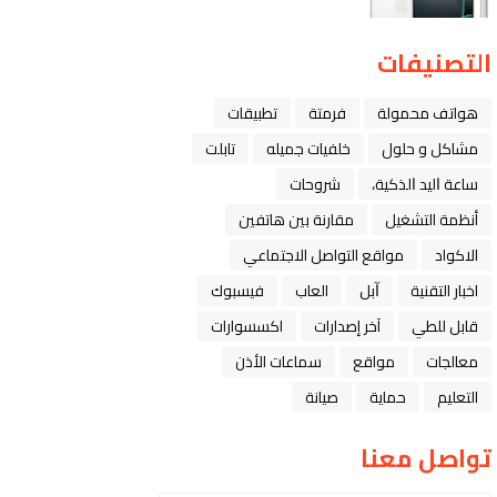
التصنيفات
هواتف محمولة
فرمتة
تطبيقات
مشاكل و حلول
خلفيات جميله
تابلت
ﺳﺎﻋﺔ ﺍﻟﻴﺪ ﺍﻟﺬﻛﻴﺔ،
شروحات
أنظمة التشغيل
مقارنة بين هاتفين
الاكواد
مواقع التواصل الاجتماعي
اخبار التقنية
ﺁﺑﻞ
العاب
فيسبوك
قابل للطي
آخر إصدارات
اكسسوارات
معالجات
مواقع
سماعات الأذن
التعليم
حماية
صيانة
تواصل معنا