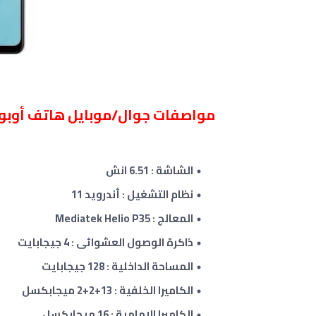
مواصفات جوال/موبايل هاتف أوبو Oppo A54 :
الشاشة : 6.51 انش
نظام التشغيل : أندرويد 11
المعالج : Mediatek Helio P35
ذاكرة الوصول العشوائى :
4
جيجابايت
المساحة الداخلية :
128
جيجابايت
الكاميرا الخلفية : 13+2
+2
ميجابكسل
الكاميرا الامامية : 16 ميجابكسل