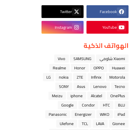
Twitter
Facebook
Instagram
YouTube
الهواتف الذكية
Xiaomi شاومي
SAMSUNG
Vivo
Realme
Honor
OPPO
Huawei
LG
nokia
ZTE
Infinix
Motorola
SONY
Asus
Lenovo
Tecno
Meizu
iphone
Alcatel
OnePlus
Google
Condor
HTC
BLU
Panasonic
Energizer
WIKO
iPad
Ulefone
TCL
LAVA
Gionee