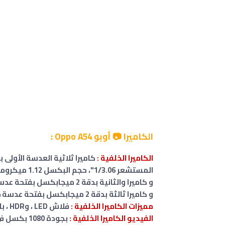
الكاميرا 📷 أوبو Oppo A54 :
الكاميرا الخلفية :
المستشعر 1/3.06"، حجم البكسل 1.12 ميكرومتر
و كاميرا
والثانية
بدقة 2 ميجابكسل بفتحة عدسة f/2.4 ماكرو macro لتصوير عن قرب
و كاميرا
ثالثة
بدقة 2 ميجابكسل بفتحة عدسة f/2.4 مستشعر عمق
مميزات
الكاميرا الخلفية :
فلاش LED ،
و
HDR ، بانوراما
الفيديو الكاميرا الخلفية :
بجودة 1080 بكسل في 30 لقطة في الثانية